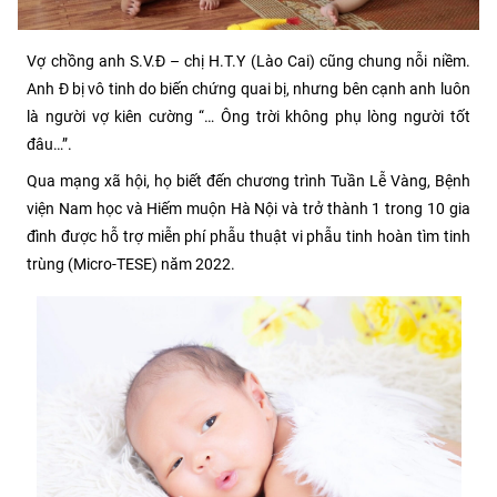
Vợ chồng anh S.V.Đ – chị H.T.Y (Lào Cai) cũng chung nỗi niềm.
Anh Đ bị vô tinh do biến chứng quai bị, nhưng bên cạnh anh luôn
là người vợ kiên cường “… Ông trời không phụ lòng người tốt
đâu…”.
Qua mạng xã hội, họ biết đến chương trình Tuần Lễ Vàng, Bệnh
viện Nam học và Hiếm muộn Hà Nội và trở thành 1 trong 10 gia
đình được hỗ trợ miễn phí phẫu thuật vi phẫu tinh hoàn tìm tinh
trùng (Micro-TESE) năm 2022.