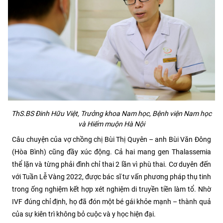
ThS.BS Đinh Hữu Việt, Trưởng khoa Nam học, Bệnh viện Nam học
và Hiếm muộn Hà Nội
Câu chuyện của vợ chồng chị Bùi Thị Quyên – anh Bùi Văn Đông
(Hòa Bình) cũng đầy xúc động. Cả hai mang gen Thalassemia
thể lặn và từng phải đình chỉ thai 2 lần vì phù thai. Cơ duyên đến
với Tuần Lễ Vàng 2022, được bác sĩ tư vấn phương pháp thụ tinh
trong ống nghiệm kết hợp xét nghiệm di truyền tiền làm tổ. Nhờ
IVF đúng chỉ định, họ đã đón một bé gái khỏe mạnh – thành quả
của sự kiên trì không bỏ cuộc và y học hiện đại.