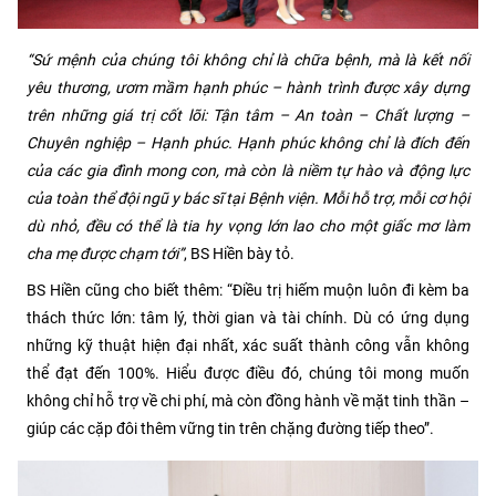
“Sứ mệnh của chúng tôi không chỉ là chữa bệnh, mà là kết nối
yêu thương, ươm mầm hạnh phúc – hành trình được xây dựng
trên những giá trị cốt lõi: Tận tâm – An toàn – Chất lượng –
Chuyên nghiệp – Hạnh phúc. Hạnh phúc không chỉ là đích đến
của các gia đình mong con, mà còn là niềm tự hào và động lực
của toàn thể đội ngũ y bác sĩ tại Bệnh viện. Mỗi hỗ trợ, mỗi cơ hội
dù nhỏ, đều có thể là tia hy vọng lớn lao cho một giấc mơ làm
cha mẹ được chạm tới”
, BS Hiền bày tỏ.
BS Hiền cũng cho biết thêm: “Điều trị hiếm muộn luôn đi kèm ba
thách thức lớn: tâm lý, thời gian và tài chính. Dù có ứng dụng
những kỹ thuật hiện đại nhất, xác suất thành công vẫn không
thể đạt đến 100%. Hiểu được điều đó, chúng tôi mong muốn
không chỉ hỗ trợ về chi phí, mà còn đồng hành về mặt tinh thần –
giúp các cặp đôi thêm vững tin trên chặng đường tiếp theo”.