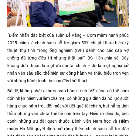
“Điểm nhấn đặc biệt của Tuần Lễ Vàng – Ươm mầm hạnh phúc
2025 chính là chính sách hỗ trợ giảm 50% chi phí thực hiện kỹ
thuật thụ tinh trong ống nghiệm (IVF) dành cho các cặp vợ
chồng đã từng điều trị nhưng thất bại”, BS Hiền chia sẻ. Đây
không đơn thuần là một ưu đãi tài chính – đó là một nghĩa cử
nhân văn sâu sắc, thể hiện sự đồng hành và thấu hiểu trọn vẹn
với những hành trình tìm con đầy thử thách.
Bởi lẽ, không phải ai bước vào hành trình IVF cũng có thể sớm
đón nhận niềm vui làm cha mẹ. Có những gia đình đã nỗ lực suốt
hàng chục năm trời, đối mặt với kiệt quệ tài chính, hụt hẫng tinh
thần nhưng vẫn chưa thể bế con trên tay. Hiểu rõ điều đó, bên
cạnh những ưu đãi quen thuộc, Bệnh viện Nam học và Hiếm
muộn Hà Nội quyết định mở rộng thêm chính sách hỗ trợ đặc