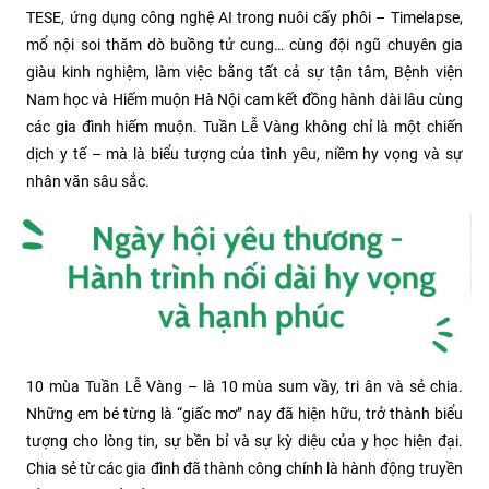
TESE, ứng dụng công nghệ AI trong nuôi cấy phôi – Timelapse,
mổ nội soi thăm dò buồng tử cung… cùng đội ngũ chuyên gia
giàu kinh nghiệm, làm việc bằng tất cả sự tận tâm, Bệnh viện
Nam học và Hiếm muộn Hà Nội cam kết đồng hành dài lâu cùng
các gia đình hiếm muộn. Tuần Lễ Vàng không chỉ là một chiến
dịch y tế – mà là biểu tượng của tình yêu, niềm hy vọng và sự
nhân văn sâu sắc.
10 mùa Tuần Lễ Vàng – là 10 mùa sum vầy, tri ân và sẻ chia.
Những em bé từng là “giấc mơ” nay đã hiện hữu, trở thành biểu
tượng cho lòng tin, sự bền bỉ và sự kỳ diệu của y học hiện đại.
Chia sẻ từ các gia đình đã thành công chính là hành động truyền