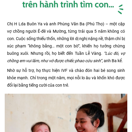
Chị H Lda Buôn Ya và anh Phùng Văn Ba (Phú Thọ) – một cặp
vợ chồng người Ê-đê và Mường, từng trải qua 5 năm không có
con. Cuộc sống thiếu thốn, những lời dị nghị nặng nề, thậm chí bị
xúc phạm “không bằng… một con bò”, khiến họ tưởng chừng
buông xuôi. Nhưng rồi, họ biết đến Tuần Lễ Vàng.
“Lúc đó, vợ
chồng em vui lắm, như vớ được chiếc phao cứu sinh”
, anh Ba kể.
Nhờ sự hỗ trợ, họ thực hiện IVF và chào đón hai bé song sinh
khỏe mạnh. Chỉ trong một năm, mọi nỗi lo âu và khốn khó được
đổi lại bằng tiếng cười của con trẻ.