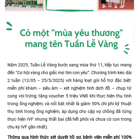
Năm 2025, Tuần Lễ Vàng bước sang mùa thứ 11, tiếp tục mang
đến “Cơ hội vàng cho giấc mơ tìm con yêu”. Chương trình kéo dài
2 tuần (12/05 – 25/5/2025) với hàng loạt gói hỗ trợ đặc biệt:
miễn phí khám – siêu âm – xét nghiệm tinh dịch đồ – chụp tử
cung vòi trứng; tặng voucher 5 triệu VNĐ khi thực hiện thụ tinh
trong ống nghiệm; và nổi bật nhất là giảm 50% chi phí kỹ thuật
thụ tinh trong ống nghiệm, áp dụng cho cặp vợ chồng đã từng
thực hiện IVF nhưng thất bại (đã hết phôi và chưa có con trong
chu kỳ IVF gần nhất).
Thông qua hình thức xét duyệt hồ sơ, bệnh viện miễn phí 100%