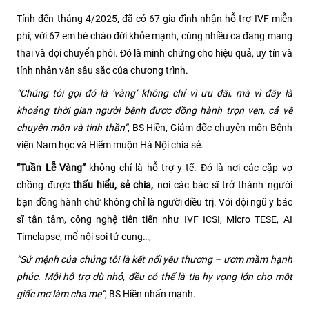
Tính đến tháng 4/2025, đã có 67 gia đình nhận hỗ trợ IVF miễn
phí, với 67 em bé chào đời khỏe mạnh, cùng nhiều ca đang mang
thai và đợi chuyển phôi. Đó là minh chứng cho hiệu quả, uy tín và
tính nhân văn sâu sắc của chương trình.
“Chúng tôi gọi đó là ‘vàng’ không chỉ vì ưu đãi, mà vì đây là
khoảng thời gian người bệnh được đồng hành trọn vẹn, cả về
chuyên môn và tinh thần”
, BS Hiền, Giám đốc chuyên môn Bệnh
viện Nam học và Hiếm muộn Hà Nội chia sẻ.
“Tuần Lễ Vàng”
không chỉ là hỗ trợ y tế. Đó là nơi các cặp vợ
chồng được
thấu hiểu, sẻ chia,
nơi các bác sĩ trở thành người
bạn đồng hành chứ không chỉ là người điều trị. Với đội ngũ y bác
sĩ tận tâm, công nghệ tiên tiến như IVF ICSI, Micro TESE, AI
Timelapse, mổ nội soi tử cung…,
“Sứ mệnh của chúng tôi là kết nối yêu thương – ươm mầm hạnh
phúc. Mỗi hỗ trợ dù nhỏ, đều có thể là tia hy vọng lớn cho một
giấc mơ làm cha mẹ”
, BS Hiền nhấn mạnh.