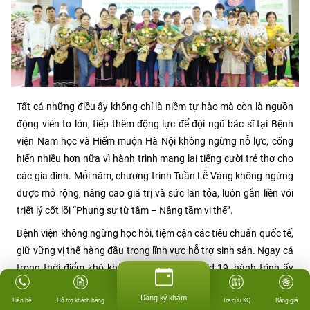
Tất cả những điều ấy không chỉ là niềm tự hào mà còn là nguồn
động viên to lớn, tiếp thêm động lực để đội ngũ bác sĩ tại Bệnh
viện Nam học và Hiếm muộn Hà Nội không ngừng nỗ lực, cống
hiến nhiều hơn nữa vì hành trình mang lại tiếng cười trẻ thơ cho
các gia đình. Mỗi năm, chương trình Tuần Lễ Vàng không ngừng
được mở rộng, nâng cao giá trị và sức lan tỏa, luôn gắn liền với
triết lý cốt lõi “Phụng sự từ tâm – Nâng tầm vị thế”.
Bệnh viện không ngừng học hỏi, tiệm cận các tiêu chuẩn quốc tế,
giữ vững vị thế hàng đầu trong lĩnh vực hỗ trợ sinh sản. Ngay cả
trong thời điểm khó khăn như đại dịch Covid-19, hành trình ấy
vẫn được duy trì và thích ứng linh hoạt qua chiến dịch “Tuần Lễ
Đăng ký khám
Hỗ trợ khách hàng
Tra cứu KQ
Bảng giá
Liên hệ
Vàng Online”.