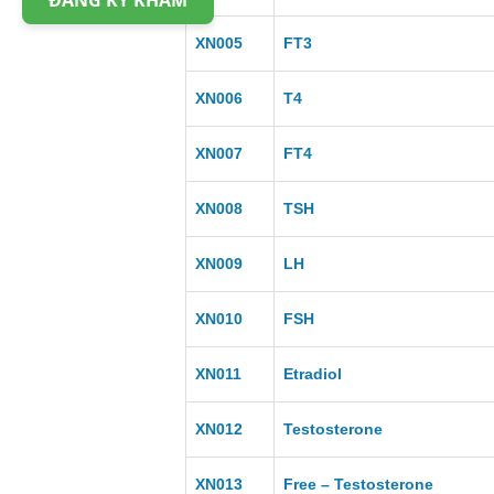
ĐĂNG KÝ KHÁM
XN005
FT3
XN006
T4
XN007
FT4
XN008
TSH
XN009
LH
XN010
FSH
XN011
Etradiol
XN012
Testosterone
XN013
Free – Testosterone