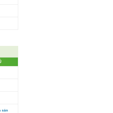
Ú
h sản