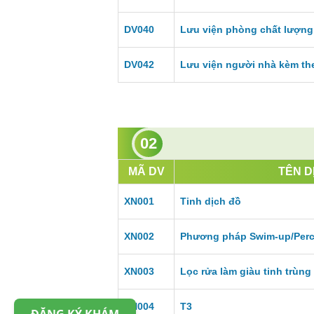
DV040
Lưu viện phòng chất lượng 
DV042
Lưu viện người nhà kèm th
02
MÃ DV
TÊN D
XN001
Tinh dịch đồ
XN002
Phương pháp Swim-up/Per
XN003
Lọc rửa làm giàu tinh trùng
XN004
T3