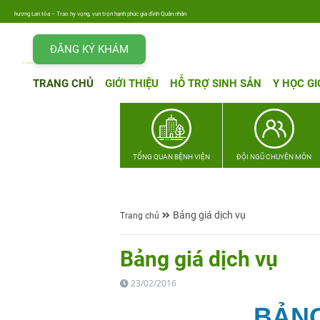
Yêu thương Lan tỏa – Trao hy vọng, vun trọn hạnh phúc gia đình Quân nhân
ĐĂNG KÝ KHÁM
TRANG CHỦ
GIỚI THIỆU
HỖ TRỢ SINH SẢN
Y HỌC GI
TỔNG QUAN BỆNH VIỆN
ĐỘI NGŨ CHUYÊN MÔN
Bảng giá dịch vụ
Trang chủ
Bảng giá dịch vụ
23/02/2016
BẢNG