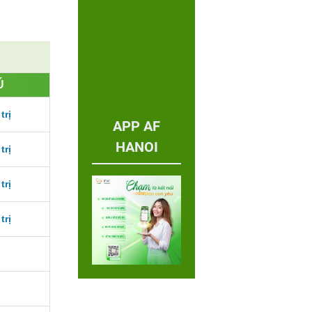
Ú
trị
APP AF
HANOI
trị
trị
trị