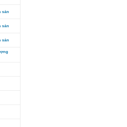
h sản
h sản
h sản
hượng