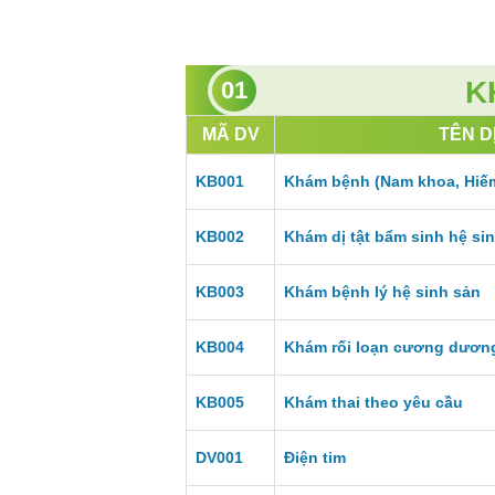
K
01
MÃ DV
TÊN D
KB001
Khám bệnh (Nam khoa, Hi
KB002
Khám dị tật bẩm sinh hệ si
KB003
Khám bệnh lý hệ sinh sản
KB004
Khám rối loạn cương dươn
KB005
Khám thai theo yêu cầu
DV001
Điện tim