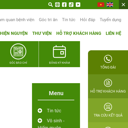
am quan bệnh viện
Góc tri ân
Tin tức
Hỏi đáp
Tuyển dụng
THIỆN NGUYỆN
THƯ VIỆN
HỖ TRỢ KHÁCH HÀNG
LIÊN HỆ
GÓC BÁO CHÍ
ĐĂNG KÝ KHÁM
TỔNG ĐÀI
HỖ TRỢ KHÁCH HÀNG
Menu
Tin tức
TRA CỨU KẾT QUẢ
Vô sinh -
Hiếm muộn