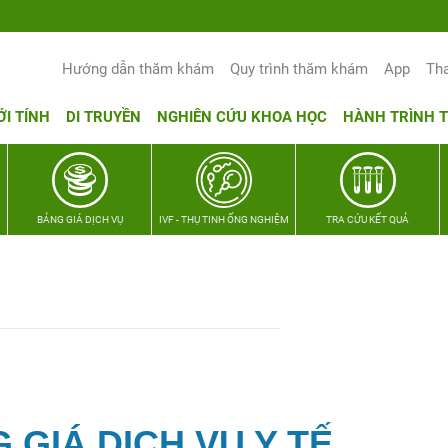
Hướng dẫn thăm khám
Quy trình thăm khám
App
Th
ỚI TÍNH
DI TRUYỀN
NGHIÊN CỨU KHOA HỌC
HÀNH TRÌNH 
BẢNG GIÁ DỊCH VỤ
IVF - THỤ TINH ỐNG NGHIỆM
TRA CỨU KẾT QUẢ
 GIÁ DỊCH VỤ Y TẾ