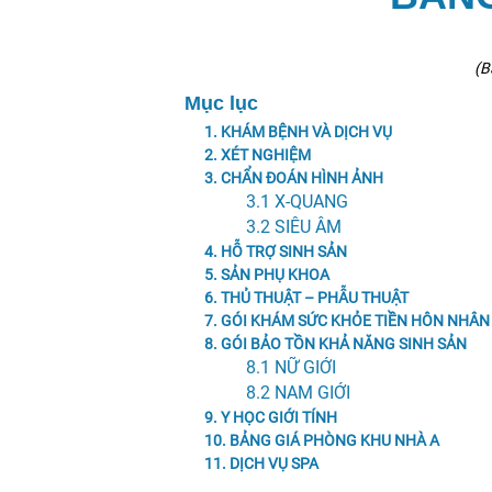
(B
Mục lục
1. KHÁM BỆNH VÀ DỊCH VỤ
2. XÉT NGHIỆM
3. CHẨN ĐOÁN HÌNH ẢNH
3.1 X-QUANG
3.2 SIÊU ÂM
4. HỖ TRỢ SINH SẢN
5. SẢN PHỤ KHOA
6. THỦ THUẬT – PHẪU THUẬT
7. GÓI KHÁM SỨC KHỎE TIỀN HÔN NHÂN
8. GÓI BẢO TỒN KHẢ NĂNG SINH SẢN
8.1 NỮ GIỚI
8.2 NAM GIỚI
9. Y HỌC GIỚI TÍNH
10. BẢNG GIÁ PHÒNG KHU NHÀ A
11. DỊCH VỤ SPA