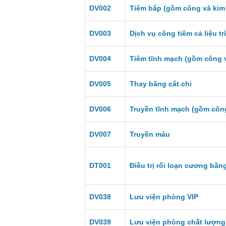
DV002
Tiêm bắp (gồm công và kim 
DV003
Dịch vụ công tiêm cả liệu trì
DV004
Tiêm tĩnh mạch (gồm công v
DV005
Thay băng cắt chỉ
DV006
Truyền tĩnh mạch (gồm công
DV007
Truyền máu
DT001
Điều trị rối loạn cương bằ
DV038
Lưu viện phòng VIP
DV039
Lưu viện phòng chất lượng