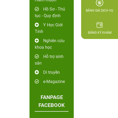
Hồ Sơ - Thủ
BẢNG GIÁ DỊCH VỤ
tục - Quy định
Y Học Giới
Tính
ĐĂNG KÝ KHÁM
Nghiên cứu
khoa học
Hỗ trợ sinh
sản
Di truyền
e-Magazine
FANPAGE
FACEBOOK