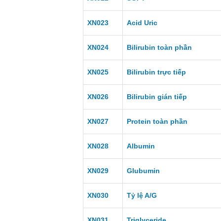
XN023
Acid Uric
XN024
Bilirubin toàn phần
XN025
Bilirubin trực tiếp
XN026
Bilirubin gián tiếp
XN027
Protein toàn phần
XN028
Albumin
XN029
Glubumin
XN030
Tỷ lệ A/G
XN031
Triglyceride