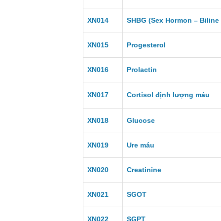
XN014
SHBG (Sex Hormon – Biline 
XN015
Progesterol
XN016
Prolactin
XN017
Cortisol định lượng máu
XN018
Glucose
XN019
Ure máu
XN020
Creatinine
XN021
SGOT
XN022
SGPT