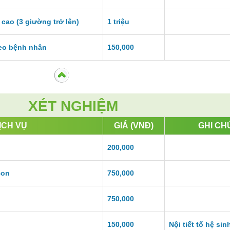
cao (3 giường trở lên)
1 triệu
eo bệnh nhân
150,000
XÉT NGHIỆM
ỊCH VỤ
GIÁ (VNĐ)
GHI CH
200,000
con
750,000
750,000
150,000
Nội tiết tố hệ sin