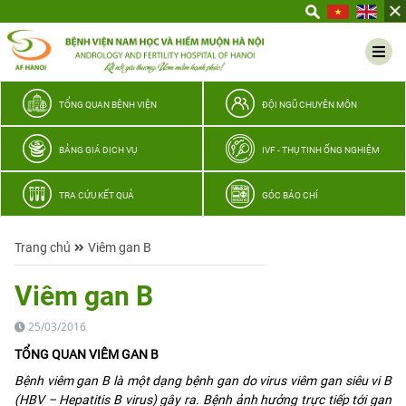
Yêu
thương
Lan
tỏa
–
TỔNG QUAN BỆNH VIỆN
ĐỘI NGŨ CHUYÊN MÔN
Trao
hy
BẢNG GIÁ DỊCH VỤ
IVF - THỤ TINH ỐNG NGHIỆM
vọng,
vun
TRA CỨU KẾT QUẢ
GÓC BÁO CHÍ
trọn
hạnh
Trang chủ
Viêm gan B
phúc
gia
Viêm gan B
đình
Quân
25/03/2016
nhân
TỔNG QUAN VIÊM GAN B
Bệnh viêm gan B là một dạng bệnh gan do virus viêm gan siêu vi B
(HBV – Hepatitis B virus) gây ra. Bệnh ảnh hưởng trực tiếp tới gan