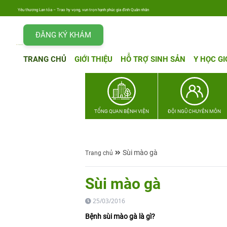
Yêu thương Lan tỏa – Trao hy vọng, vun trọn hạnh phúc gia đình Quân nhân
ĐĂNG KÝ KHÁM
TRANG CHỦ
GIỚI THIỆU
HỖ TRỢ SINH SẢN
Y HỌC GI
TỔNG QUAN BỆNH VIỆN
ĐỘI NGŨ CHUYÊN MÔN
Sùi mào gà
Trang chủ
Sùi mào gà
25/03/2016
Bệnh sùi mào gà là gì?