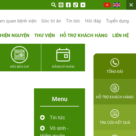
am quan bệnh viện
Góc tri ân
Tin tức
Hỏi đáp
Tuyển dụng
THIỆN NGUYỆN
THƯ VIỆN
HỖ TRỢ KHÁCH HÀNG
LIÊN HỆ
GÓC BÁO CHÍ
ĐĂNG KÝ KHÁM
TỔNG ĐÀI
HỖ TRỢ KHÁCH HÀNG
Menu
Tin tức
TRA CỨU KẾT QUẢ
Vô sinh -
Hiếm muộn