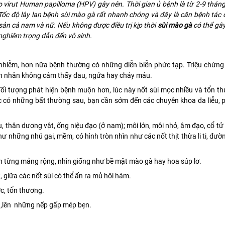
o virut Human papilloma (HPV) gây nên. Thời gian ủ bệnh là từ 2-9 tháng
 Tốc độ lây lan bệnh sùi mào gà rất nhanh chóng và đây là căn bệnh tác 
sản cả nam và nữ. Nếu không được điều trị kịp thời
sùi mào gà
có thể gây
nghiêm trọng dẫn đến vô sinh.
y nhiễm, hơn nữa bệnh thường có những diễn biễn phức tạp. Triệu chứn
nh nhân không cảm thấy đau, ngứa hay chảy máu.
ối tượng phát hiện bệnh muộn hơn, lúc này nốt sùi mọc nhiều và tổn t
dục có những bất thường sau, bạn cần sớm đến các chuyên khoa da liễu,
, thân dương vật, ống niệu đạo (ở nam); môi lớn, môi nhỏ, âm đạo, cổ tử
ư những nhú gai, mềm, có hình tròn nhìn như các nốt thịt thừa li ti, đườn
ành từng mảng rộng, nhìn giống như bề mặt mào gà hay hoa súp lơ.
giữa các nốt sùi có thể ấn ra mủ hôi hám.
c, tổn thương.
n,lên những nếp gấp mép bẹn.