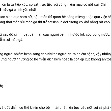
lớn là từ tiếp xúc, cọ sát trực tiếp với vùng niêm mạc có nốt sùi. Chính b
i mào gà
chính yếu nhất.
uan sinh dục nam nữ, hậu môn thì quan hệ bằng miệng hoặc qua việc h
 thai mắc sùi mào gà thì trẻ sơ sinh là đối tượng có khả năng rất cao 
 với các đồ sinh hoạt cá nhân của người bệnh như đồ lót, cốc uống nước,
iễm sùi mào gà.
hững người nhiễm bệnh sang cho những người chưa nhiễm bệnh, vậy nhữn
ững người thường có hệ miễn dịch kém hoặc là có tiếp xúc không an to
h).
và dứt điểm có thể khiến cho bệnh tái phát liên tục, các nốt sùi sẽ phá