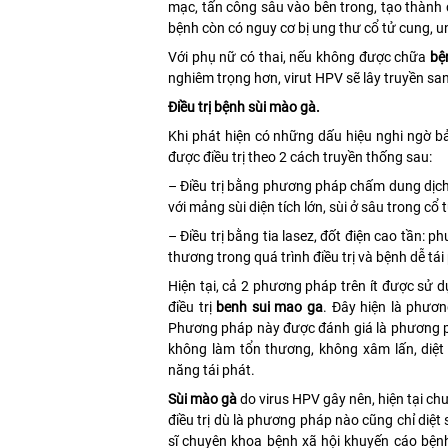
mạc, tấn công sâu vào bên trong, tạo thành c
bệnh còn có nguy cơ bị ung thư cổ tử cung, 
Với phụ nữ có thai, nếu không được chữa
bệ
nghiêm trọng hơn, virut HPV sẽ lây truyền sa
Điều trị bệnh sùi mào gà.
Khi phát hiện có những dấu hiệu nghi ngờ bả
được điều trị theo 2 cách truyền thống sau:
– Điều trị bằng phương pháp chấm dung dịch: t
với mảng sùi diện tích lớn, sùi ở sâu trong cổ
– Điều trị bằng tia lasez, đốt điện cao tần: 
thương trong quá trình điều trị và bệnh dễ tái
Hiện tại, cả 2 phương pháp trên ít được sử 
điều trị
benh sui mao ga
. Đây hiện là phươn
Phương pháp này được đánh giá là phương pháp
không làm tổn thương, không xâm lấn, diệt s
năng tái phát.
Sùi mào gà
do virus HPV gây nên, hiện tại chư
điều trị dù là phương pháp nào cũng chỉ diệt 
sĩ chuyên khoa bệnh xã hội khuyến cáo bện