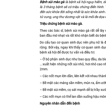
Bệnh sùi mào gà
là bệnh xã hội nguy hiểm, d
là 3 tháng bệnh sẽ có triệu chứng điển hình.
đến sức khỏe đời sống nhất là sức khỏe sinh 
tử cung, ung thư dương vật và là mối đe dọa 
Triệu chứng bệnh sùi mào gà.
Theo các bác sĩ, bệnh sùi mào gà rất dễ lâ
ban đầu mờ nhạt và rất khó nhận biết do bệ
Do cấu tạo cơ quan sinh dục nên phụ nữ là đ
rộng. Bởi vậy, ngay khi thấy cơ quan sinh 
bệnh xã hội để được tư vấn và điều trị:
– Ở bộ phận sinh dục như bao quy đầu, da bìu
… xuất hiện những nốt sùi nhỏ, hơi nhô cao nh
2mm.
– Các nốt mụn lớn dần, liên kết với nhau th
– Bề mặt các mảng sần mềm, mủn ra, ẩm ướt, 
– Bề mặt sùi mềm, cọ sát mạnh dễ bị trầy xướ
– Các nốt mụn có thể lan dần xuống hậu mô
Nguyên nhân dẫn đến bệnh