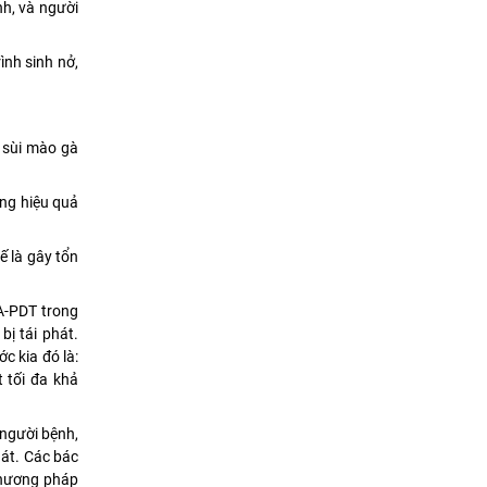
nh, và người
ình sinh nở,
, sùi mào gà
ông hiệu quả
ế là gây tổn
LA-PDT trong
bị tái phát.
c kia đó là:
t tối đa khả
 người bệnh,
hát. Các bác
phương pháp