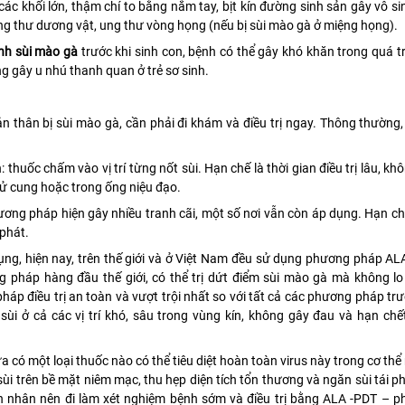
ác khối lớn, thậm chí to bằng nắm tay, bịt kín đường sinh sản gây vô si
ung thư dương vật, ung thư vòng họng (nếu bị sùi mào gà ở miệng họng).
nh sùi mào gà
trước khi sinh con, bệnh có thể gây khó khăn trong quá tr
ng gây u nhú thanh quan ở trẻ sơ sinh.
n thân bị sùi mào gà, cần phải đi khám và điều trị ngay. Thông thường
huốc chấm vào vị trí từng nốt sùi. Hạn chế là thời gian điều trị lâu, kh
 tử cung hoặc trong ống niệu đạo.
phương pháp hiện gây nhiều tranh cãi, một số nơi vẫn còn áp dụng. Hạn ch
 phát.
dụng, hiện nay, trên thế giới và ở Việt Nam đều sử dụng phương pháp A
g pháp hàng đầu thế giới, có thể trị dứt điểm sùi mào gà mà không lo 
 điều trị an toàn và vượt trội nhất so với tất cả các phương pháp trướ
ùi ở cả các vị trí khó, sâu trong vùng kín, không gây đau và hạn chế
a có một loại thuốc nào có thể tiêu diệt hoàn toàn virus này trong cơ thể
sùi trên bề mặt niêm mạc, thu hẹp diện tích tổn thương và ngăn sùi tái p
h nhân nên đi làm xét nghiệm bệnh sớm và điều trị bằng ALA -PDT – 