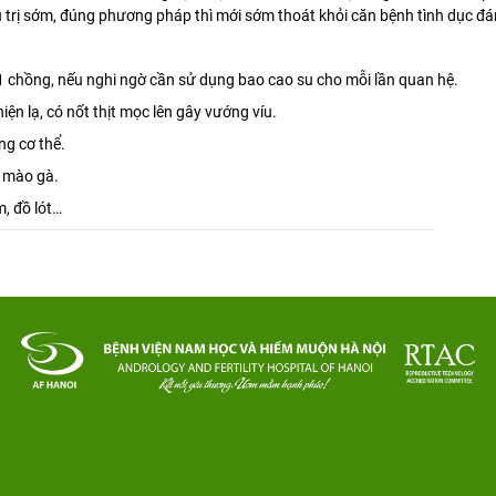
ều trị sớm, đúng phương pháp thì mới sớm thoát khỏi căn bệnh tình dục đá
 1 chồng, nếu nghi ngờ cần sử dụng bao cao su cho mỗi lần quan hệ.
ện lạ, có nốt thịt mọc lên gây vướng víu.
ng cơ thể.
i mào gà.
, đồ lót…