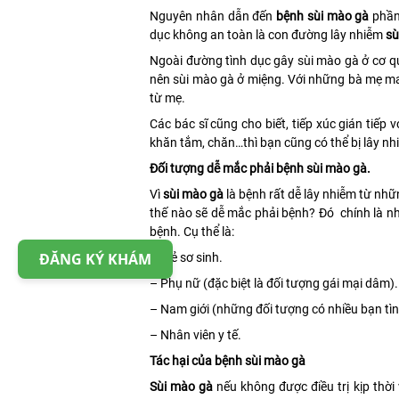
Nguyên nhân dẫn đến
bệnh sùi mào gà
phần 
dục không an toàn là con đường lây nhiễm
sù
Ngoài đường tình dục gây sùi mào gà ở cơ q
nên sùi mào gà ở miệng. Với những bà mẹ mang
từ mẹ.
Các bác sĩ cũng cho biết, tiếp xúc gián tiếp
khăn tắm, chăn…thì bạn cũng có thể bị lây nh
Đối tượng dễ mắc phải bệnh sùi mào gà.
Vì
sùi mào gà
là bệnh rất dễ lây nhiễm từ n
thế nào sẽ dễ mắc phải bệnh? Đó chính là nh
bệnh. Cụ thể là:
ĐĂNG KÝ KHÁM
– Trẻ sơ sinh.
– Phụ nữ (đặc biệt là đối tượng gái mại dâm).
– Nam giới (những đối tượng có nhiều bạn tìn
– Nhân viên y tế.
Tác hại của bệnh sùi mào gà
Sùi mào gà
nếu không được điều trị kịp thời 