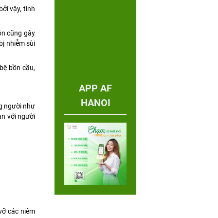
ởi vậy, tình
ôn cũng gây
bị nhiễm sùi
 bệ bồn cầu,
APP AF
HANOI
g người như
àn với người
 vỡ các niêm