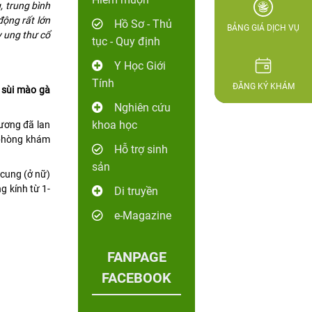
, trung bình
động rất lớn
Hồ Sơ - Thủ
BẢNG GIÁ DỊCH VỤ
 ung thư cổ
tục - Quy định
Y Học Giới
Tính
ĐĂNG KÝ KHÁM
g
sùi mào gà
Nghiên cứu
khoa học
hương đã lan
 phòng khám
Hỗ trợ sinh
sản
 cung (ở nữ)
g kính từ 1-
Di truyền
e-Magazine
FANPAGE
FACEBOOK