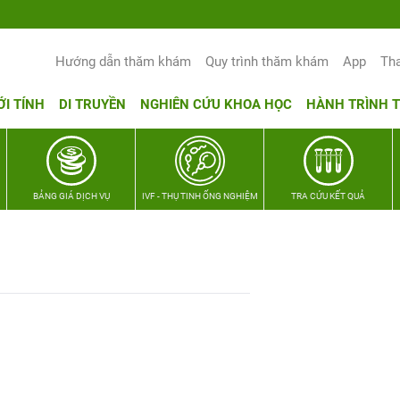
Hướng dẫn thăm khám
Quy trình thăm khám
App
Th
ỚI TÍNH
DI TRUYỀN
NGHIÊN CỨU KHOA HỌC
HÀNH TRÌNH 
BẢNG GIÁ DỊCH VỤ
IVF - THỤ TINH ỐNG NGHIỆM
TRA CỨU KẾT QUẢ