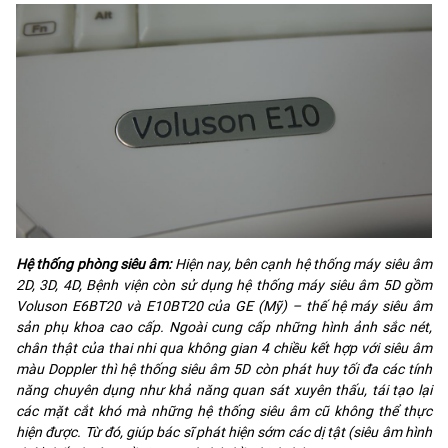
Hệ thống phòng siêu âm:
Hiện nay, bên cạnh hệ thống máy siêu âm
2D, 3D, 4D, Bệnh viện còn sử dụng hệ thống máy siêu âm 5D gồm
Voluson E6BT20 và E10BT20 của GE (Mỹ) – thế hệ máy siêu âm
sản phụ khoa cao cấp. Ngoài cung cấp những hình ảnh sắc nét,
chân thật của thai nhi qua không gian 4 chiều kết hợp với siêu âm
màu Doppler thì hệ thống siêu âm 5D còn phát huy tối đa các tính
năng chuyên dụng như khả năng quan sát xuyên thấu, tái tạo lại
các mặt cắt khó mà những hệ thống siêu âm cũ không thể thực
hiện được. Từ đó, giúp bác sĩ phát hiện sớm các dị tật (siêu âm hình