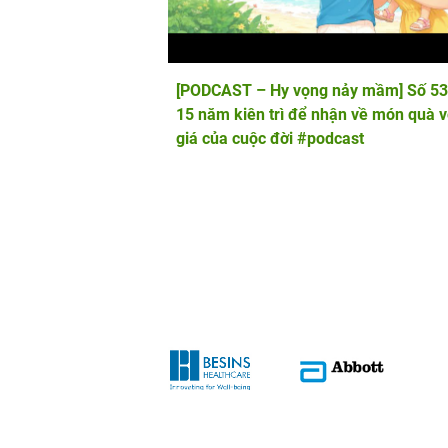
[PODCAST – Hy vọng nảy mầm] Số 53
15 năm kiên trì để nhận về món quà 
giá của cuộc đời #podcast
Posts
pagination