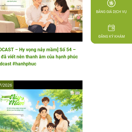
BẢNG GIÁ DỊCH VỤ
ĐĂNG KÝ KHÁM
DCAST – Hy vọng nảy mầm] Số 54 –
 đã viết nên thanh âm của hạnh phúc
dcast #hanhphuc
7/2026