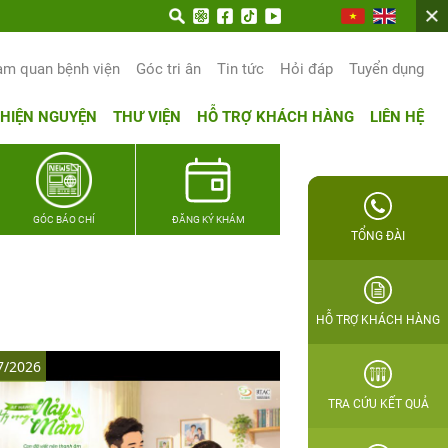
ạnh phúc gia đình Quân nhân
am quan bệnh viện
Góc tri ân
Tin tức
Hỏi đáp
Tuyển dụng
THIỆN NGUYỆN
THƯ VIỆN
HỖ TRỢ KHÁCH HÀNG
LIÊN HỆ
GÓC BÁO CHÍ
ĐĂNG KÝ KHÁM
TỔNG ĐÀI
HỖ TRỢ KHÁCH HÀNG
7/2026
TRA CỨU KẾT QUẢ