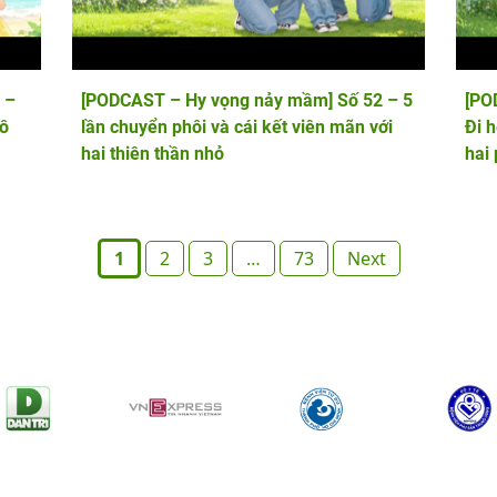
 –
[PODCAST – Hy vọng nảy mầm] Số 52 – 5
[PO
vô
lần chuyển phôi và cái kết viên mãn với
Đi 
hai thiên thần nhỏ
hai
1
2
3
…
73
Next