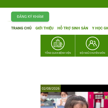
ĐĂNG KÝ KHÁM
TRANG CHỦ
GIỚI THIỆU
HỖ TRỢ SINH SẢN
Y HỌC GI
TỔNG QUAN BỆNH VIỆN
ĐỘI NGŨ CHUYÊN MÔN
02/08/2026