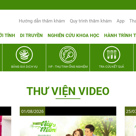
Yêu thương Lan tỏa – Trao hy vọng, vun trọn h
Hướng dẫn thăm khám
Quy trình thăm khám
App
Th
ỚI TÍNH
DI TRUYỀN
NGHIÊN CỨU KHOA HỌC
HÀNH TRÌNH 
BẢNG GIÁ DỊCH VỤ
IVF - THỤ TINH ỐNG NGHIỆM
TRA CỨU KẾT QUẢ
THƯ VIỆN VIDEO
01/08/2026
25/0