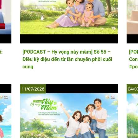
6:
[PODCAST – Hy vọng nảy mầm] Số 55 –
[PO
Điều kỳ diệu đến từ lần chuyển phôi cuối
Con
cùng
#po
11/07/2026
04/0