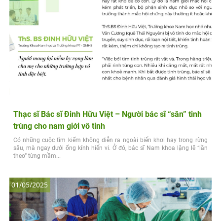
Thạc sĩ Bác sĩ Đinh Hữu Việt – Người bác sĩ “săn” tinh
trùng cho nam giới vô tinh
Có những cuộc tìm kiếm không diễn ra ngoài biển khơi hay trong rừng
sâu, mà ngay dưới ống kính hiển vi. Ở đó, bác sĩ Nam khoa lặng lẽ “lần
theo” từng mầm...
01/05/2025