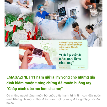
EMAGAZINE | 11 năm giữ lại hy vọng cho những gia
đình hiếm muộn tưởng chừng đã muốn buông tay –
“Chắp cánh ước mơ làm cha mẹ”
Có những người từng muốn bỏ cuộc giữa hành trình tìm con đầy nước
mắt. Nhưng chỉ một cơ hội được trao, một hy vọng được giữ lại, cuộc đời
họ đã...