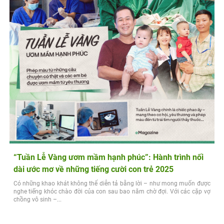
“Tuần Lễ Vàng ươm mầm hạnh phúc”: Hành trình nối
dài ước mơ về những tiếng cười con trẻ 2025
Có những khao khát không thể diễn tả bằng lời – như mong muốn được
nghe tiếng khóc chào đời của con sau bao năm chờ đợi. Với các cặp vợ
chồng vô sinh –...