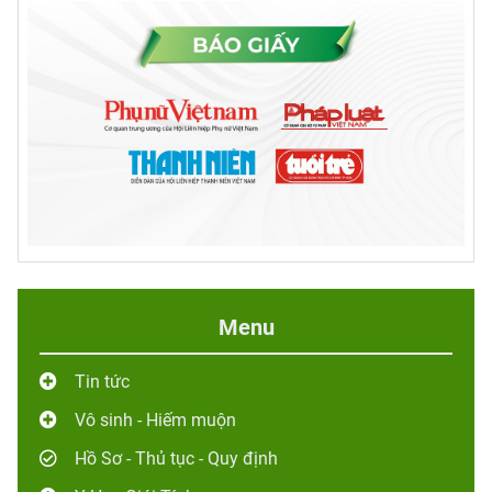
Menu
Tin tức
Vô sinh - Hiếm muộn
Hồ Sơ - Thủ tục - Quy định