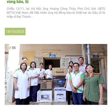
vùng bão, lũ
Chiều 13/11, tại Hà Nội, ông Hoàng Công Thủy, Phó Chủ tịch UBTƯ
MTTQ Việt Nam, đã tiếp nhận ủng hộ đồng bào bị thiệt hại do bão, lũ từ
Hiệp sĩ Đại Thánh...
18/10/2025