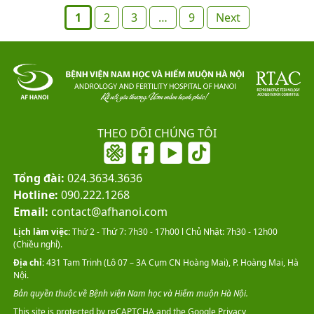
Posts
1
2
3
…
9
Next
pagination
THEO DÕI CHÚNG TÔI
Tổng đài:
024.3634.3636
Hotline:
090.222.1268
Email:
contact@afhanoi.com
Lịch làm việc:
Thứ 2 - Thứ 7: 7h30 - 17h00 l Chủ Nhật: 7h30 - 12h00
(Chiều nghỉ).
Địa chỉ:
431 Tam Trinh (Lô 07 – 3A Cụm CN Hoàng Mai), P. Hoàng Mai, Hà
Nội.
Bản quyền thuộc về Bệnh viện Nam học và Hiếm muộn Hà Nội.
This site is protected by reCAPTCHA and the Google
Privacy