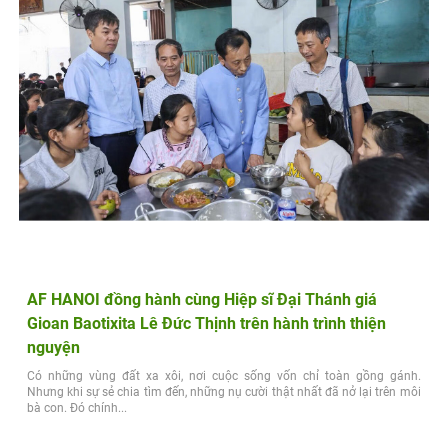
AF HANOI đồng hành cùng Hiệp sĩ Đại Thánh giá
Gioan Baotixita Lê Đức Thịnh trên hành trình thiện
nguyện
Có những vùng đất xa xôi, nơi cuộc sống vốn chỉ toàn gồng gánh.
Nhưng khi sự sẻ chia tìm đến, những nụ cười thật nhất đã nở lại trên môi
bà con. Đó chính...