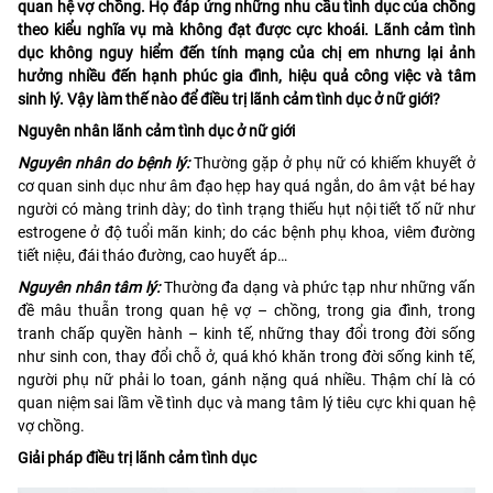
quan hệ vợ chồng. Họ đáp ứng những nhu cầu tình dục của chồng
theo kiểu nghĩa vụ mà không đạt được cực khoái. Lãnh cảm tình
dục không nguy hiểm đến tính mạng của chị em nhưng lại ảnh
hưởng nhiều đến hạnh phúc gia đình, hiệu quả công việc và tâm
sinh lý. Vậy làm thế nào để điều trị lãnh cảm tình dục ở nữ giới?
Nguyên nhân lãnh cảm tình dục ở nữ giới
Nguyên nhân do bệnh lý:
Thường gặp ở phụ nữ có khiếm khuyết ở
cơ quan sinh dục như âm đạo hẹp hay quá ngắn, do âm vật bé hay
người có màng trinh dày; do tình trạng thiếu hụt nội tiết tố nữ như
estrogene ở độ tuổi mãn kinh; do các bệnh phụ khoa, viêm đường
tiết niệu, đái tháo đường, cao huyết áp…
Nguyên nhân tâm lý:
Thường đa dạng và phức tạp như những vấn
đề mâu thuẫn trong quan hệ vợ – chồng, trong gia đình, trong
tranh chấp quyền hành – kinh tế, những thay đổi trong đời sống
như sinh con, thay đổi chỗ ở, quá khó khăn trong đời sống kinh tế,
người phụ nữ phải lo toan, gánh nặng quá nhiều. Thậm chí là có
quan niệm sai lầm về tình dục và mang tâm lý tiêu cực khi quan hệ
vợ chồng.
Giải pháp điều trị lãnh cảm tình dục