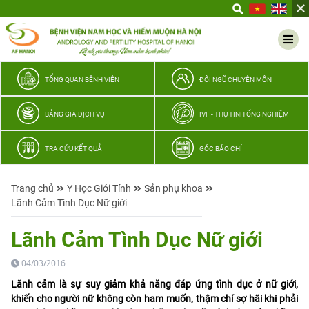
Yêu
thương
Lan
tỏa
–
TỔNG QUAN BỆNH VIỆN
ĐỘI NGŨ CHUYÊN MÔN
Trao
hy
BẢNG GIÁ DỊCH VỤ
IVF - THỤ TINH ỐNG NGHIỆM
vọng,
vun
TRA CỨU KẾT QUẢ
GÓC BÁO CHÍ
trọn
hạnh
Trang chủ
Y Học Giới Tính
Sản phụ khoa
phúc
Lãnh Cảm Tình Dục Nữ giới
gia
đình
Lãnh Cảm Tình Dục Nữ giới
Quân
nhân
04/03/2016
Lãnh cảm là sự suy giảm khả năng đáp ứng tình dục ở nữ giới,
khiến cho người nữ không còn ham muốn, thậm chí sợ hãi khi phải