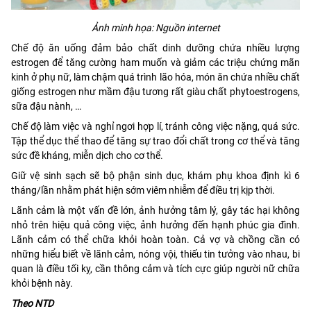
Ảnh minh họa: Nguồn internet
Chế độ ăn uống đảm bảo chất dinh dưỡng chứa nhiều lượng
estrogen để tăng cường ham muốn và giảm các triệu chứng mãn
kinh ở phụ nữ, làm chậm quá trình lão hóa, món ăn chứa nhiều chất
giống estrogen như mầm đậu tương rất giàu chất phytoestrogens,
sữa đậu nành, …
Chế độ làm việc và nghỉ ngơi hợp lí, tránh công việc nặng, quá sức.
Tập thể dục thể thao để tăng sự trao đổi chất trong cơ thể và tăng
sức đề kháng, miễn dịch cho cơ thể.
Giữ vệ sinh sạch sẽ bộ phận sinh dục, khám phụ khoa định kì 6
tháng/lần nhằm phát hiện sớm viêm nhiễm để điều trị kịp thời.
Lãnh cảm là một vấn đề lớn, ảnh hưởng tâm lý, gây tác hại không
nhỏ trên hiệu quả công việc, ảnh hưởng đến hạnh phúc gia đình.
Lãnh cảm có thể chữa khỏi hoàn toàn. Cả vợ và chồng cần có
những hiểu biết về lãnh cảm, nóng vội, thiếu tin tưởng vào nhau, bi
quan là điều tối kỵ, cần thông cảm và tích cực giúp người nữ chữa
khỏi bệnh này.
Theo NTD