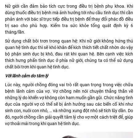
Nữ giới cần đảm bảo tích cực trong điều trị bệnh phụ khoa. Khi
dùng thuốc điều trị bệnh mà ảnh hưởng tới nhu cầu tình dục thì cần
phản ánh với bác sĩ trực tiếp điều trị bệnh để thay đổi phác đồ điều
trị sao cho phù hợp. Kiểm tra sức khỏe tổng quát định kỳ 6
tháng/lần.
Sử dụng chất bôi trơn trong quan hệ: Khi nữ giới không hứng thú
quan hệ tình dục thì sẽ khó khăn để kích thích tiết chất nhờn do vậy
bộ phận sinh dục bị khô, đau rát khi quan hệ. Bên cạnh việc kích
thích hưng phấn tình dục ở phía nữ giới, chúng ta có thể sử dụng
chất bôi trơn khi quan hệ tình dục.
Với lãnh cảm do tâm lý
Lúc này, người chồng đóng vai trò rất quan trọng trong việc chữa
bệnh lãnh cảm của vợ. Vợ chồng nên nói chuyện thẳng thắn về
những lý do khiến vợ không còn ham muốn gần gũi. Chức năng tình
dục của người vợ có thể sẽ bị ảnh hưởng sau các biến cố khi như
sinh con, nuôi con nhỏ, … và những xung đột nhỏ sẽ tích lũy dần. Do
đó, người chồng cần giải quyết tâm lý cho vợ một cách triệt để, giúp
vợ thoải mái trong khi quan hệ tình dục.