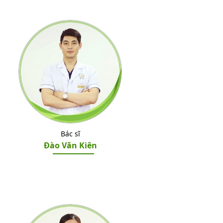
Bác sĩ
Đào Văn Kiên