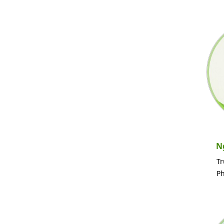
N
T
Ph