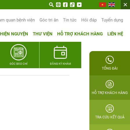
am quan bệnh viện
Góc tri ân
Tin tức
Hỏi đáp
Tuyển dụng
THIỆN NGUYỆN
THƯ VIỆN
HỖ TRỢ KHÁCH HÀNG
LIÊN HỆ
GÓC BÁO CHÍ
ĐĂNG KÝ KHÁM
TỔNG ĐÀI
HỖ TRỢ KHÁCH HÀNG
TRA CỨU KẾT QUẢ