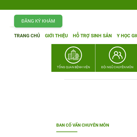
ĐĂNG KÝ KHÁM
TRANG CHỦ
GIỚI THIỆU
HỖ TRỢ SINH SẢN
Y HỌC GI
TỔNG QUAN BỆNH VIỆN
ĐỘI NGŨ CHUYÊN MÔN
BAN CỐ VẤN CHUYÊN MÔN