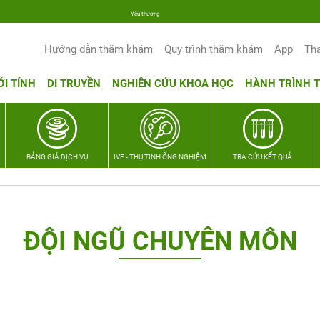
Yêu thương Lan tỏa – Trao hy vọng, vun trọn hạnh phúc gia đình Quân nhân
Hướng dẫn thăm khám
Quy trình thăm khám
App
Th
ỚI TÍNH
DI TRUYỀN
NGHIÊN CỨU KHOA HỌC
HÀNH TRÌNH 
BẢNG GIÁ DỊCH VỤ
IVF - THỤ TINH ỐNG NGHIỆM
TRA CỨU KẾT QUẢ
ĐỘI NGŨ CHUYÊN MÔN