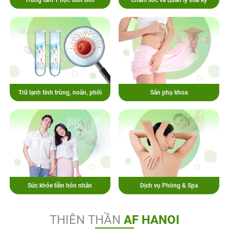
Trung tâm Y học Giới tính
Chăm sóc và Quản lý thai kỳ
Trữ lạnh tinh trùng, noãn, phôi
Sản phụ khoa
Sức khỏe tiền hôn nhân
Dịch vụ Phòng & Spa
THIÊN THẦN
AF HANOI