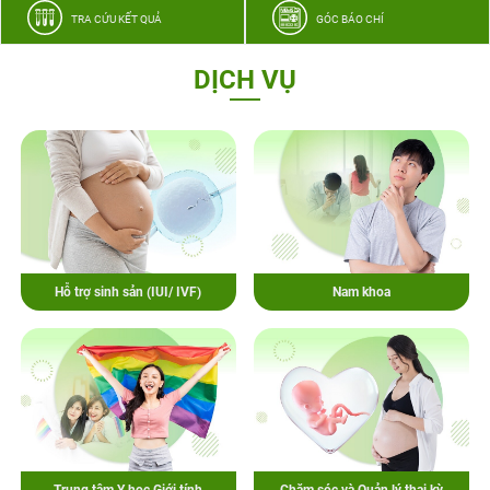
TRA CỨU KẾT QUẢ
GÓC BÁO CHÍ
DỊCH VỤ
Hỗ trợ sinh sản (IUI/ IVF)
Nam khoa