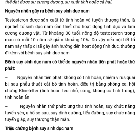
thể đạt được sự cương dương, sự xuất tinh hoặc cả hai.
Nguyên nhân gây ra bệnh suy sinh dục nam
Testosteron được sản xuất từ tinh hoàn và tuyến thượng thận, là
nội tiết tố sinh dục nam cần thiết cho hoạt động tình dục và làm
cương dương vật. Từ khoảng 30 tuổi, nồng độ testosteron trong
máu cứ mỗi 10 năm sẽ giảm khoảng 10%. Do vậy nếu nội tiết tố
nam này thấp đi sẽ gây ảnh hưởng đến hoạt động tình dục, thường
đi kèm với bệnh suy sinh dục nam.
Bệnh suy sinh dục nam có thể do nguyên nhân tiên phát hoặc thứ
phát:
– Nguyên nhân tiên phát: không có tinh hoàn, nhiễm virus quai
bị, sau phẫu thuật cắt bỏ tinh hoàn, điều trị bằng phóng xạ, hội
chứng Klinefelter (tinh hoàn teo nhỏ, cứng, không có tinh trùng),
tinh hoàn ẩn.
– Nguyên nhân thứ phát: ung thư tinh hoàn, suy chức năng
tuyến yên, u hố sọ sau, suy dinh dưỡng, tiểu đường, suy chức năng
tuyến giáp, suy thượng thận mãn.
Triệu chứng bệnh suy sinh dục nam