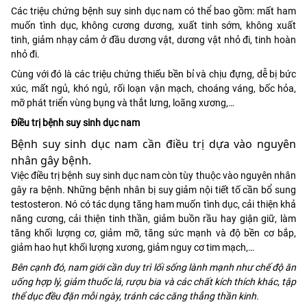
Các triệu chứng bệnh suy sinh dục nam có thể bao gồm: mất ham
muốn tình dục, không cương dương, xuất tinh sớm, không xuất
tinh, giảm nhạy cảm ở đầu dương vật, dương vật nhỏ đi, tinh hoàn
nhỏ đi.
Cùng với đó là các triệu chứng thiếu bền bỉ và chịu đựng, dễ bị bức
xúc, mất ngủ, khó ngủ, rối loạn vận mạch, choáng váng, bốc hỏa,
mỡ phát triển vùng bụng và thắt lưng, loãng xương,…
Điều trị bệnh suy sinh dục nam
Bệnh suy sinh dục nam cần điều trị dựa vào nguyên
nhân gây bệnh.
Việc điều trị bệnh suy sinh dục nam còn tùy thuộc vào nguyên nhân
gây ra bệnh. Những bệnh nhân bị suy giảm nội tiết tố cần bổ sung
testosteron. Nó có tác dụng tăng ham muốn tình dục, cải thiện khả
năng cương, cải thiện tinh thần, giảm buồn rầu hay giận giữ, làm
tăng khối lượng cơ, giảm mỡ, tăng sức mạnh và độ bền cơ bắp,
giảm hao hụt khối lượng xương, giảm nguy cơ tim mạch,…
Bên cạnh đó, nam giới cần duy trì lối sống lành mạnh như chế độ ăn
uống hợp lý, giảm thuốc lá, rượu bia và các chất kích thích khác, tập
thể dục đều đặn mỗi ngày, tránh các căng thẳng thần kinh.