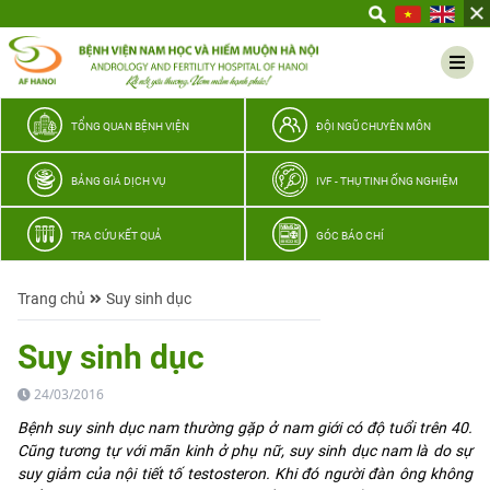
Yêu
thương
Lan
tỏa
–
TỔNG QUAN BỆNH VIỆN
ĐỘI NGŨ CHUYÊN MÔN
Trao
hy
BẢNG GIÁ DỊCH VỤ
IVF - THỤ TINH ỐNG NGHIỆM
vọng,
vun
TRA CỨU KẾT QUẢ
GÓC BÁO CHÍ
trọn
hạnh
Trang chủ
Suy sinh dục
phúc
gia
Suy sinh dục
đình
Quân
24/03/2016
nhân
Bệnh suy sinh dục nam thường gặp ở nam giới có độ tuổi trên 40.
Cũng tương tự với mãn kinh ở phụ nữ, suy sinh dục nam là do sự
suy giảm của nội tiết tố testosteron. Khi đó người đàn ông không