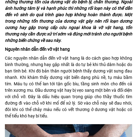
những thương tổn của dương vật do bệnh lý, chấn thương. Ngoài
ảnh hưởng tâm lý và hạnh phúc thì những rối loạn này có thể dẫn
đến vô sinh do quá trình giao hợp không hoàn thành được. Một
trong những tổn thương của dương vật gây nên rối loạn dương
cương hay gặp trong cấp cứu ngoại khoa là vỡ vật hang, tổn
thương này cần được xử trí sớm và đúng mới tránh cho người bệnh
những biến chứng về sau này.
Nguyên nhân dẫn đến vỡ vật hang
Các nguyên nhân dẫn đến vỡ vật hang là do cách giao hợp không
bình thường, nhưng hay gặp nhất là do tự bẻ khi thủ dâm hoặc do
bạn tình bẻ. Khi đó bản thân người bệnh thấy dương vật sưng đau
nhanh. Khi khám thấy dương vật biến dạng phù nề, tụ máu bầm
tím. Máu tụ có thể lan tới tận gốc bìu, tầng sinh môn cho đến cả
trên xương mu. Ðầu dương vật hay bị vẹo sang một bên và đối diện
với chỗ vỡ. Ðây là dấu hiệu quan trọng giúp cho thầy thuốc tìm
đường đi vào chỗ vỡ khi mổ để xử lý. Sờ vào chỗ này sẽ đau nhói,
đôi khi có thể chảy máu nếu có vết thương ở dương vật hoặc có
thể tiểu khó hay bí tiểu.