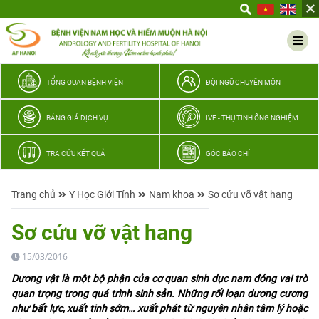
Yêu
thương
Lan
tỏa
–
TỔNG QUAN BỆNH VIỆN
ĐỘI NGŨ CHUYÊN MÔN
Trao
hy
BẢNG GIÁ DỊCH VỤ
IVF - THỤ TINH ỐNG NGHIỆM
vọng,
vun
TRA CỨU KẾT QUẢ
GÓC BÁO CHÍ
trọn
hạnh
Trang chủ
Y Học Giới Tính
Nam khoa
Sơ cứu vỡ vật hang
phúc
gia
Sơ cứu vỡ vật hang
đình
Quân
15/03/2016
nhân
Dương vật là một bộ phận của cơ quan sinh dục nam đóng vai trò
quan trọng trong quá trình sinh sản. Những rối loạn dương cương
như bất lực, xuất tinh sớm… xuất phát từ nguyên nhân tâm lý hoặc