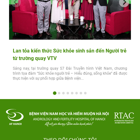
Lan tỏa kiến thức Sức khỏe sinh sản đến Người trẻ
từ trường quay VTV
Sáng nay, tại trường quay S7 Đài Truyền hình Việt Nam, chương
trình tọa đàm “Sức khỏe người trẻ – Hiểu đúng, sống khỏe” đã được
thực hiện với sự phối hợp giữa Bệnh viện...