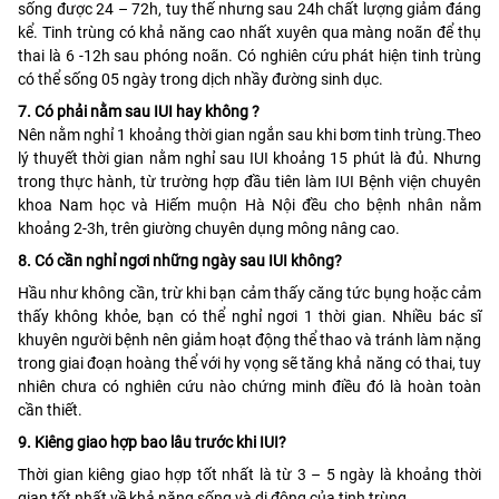
sống được 24 – 72h, tuy thế nhưng sau 24h chất lượng giảm đáng
kể. Tinh trùng có khả năng cao nhất xuyên qua màng noãn để thụ
thai là 6 -12h sau phóng noãn. Có nghiên cứu phát hiện tinh trùng
có thể sống 05 ngày trong dịch nhầy đường sinh dục.
7. Có phải nằm sau IUI hay không ?
Nên nằm nghỉ 1 khoảng thời gian ngắn sau khi bơm tinh trùng.Theo
lý thuyết thời gian nằm nghỉ sau IUI khoảng 15 phút là đủ. Nhưng
trong thực hành, từ trường hợp đầu tiên làm IUI Bệnh viện chuyên
khoa Nam học và Hiếm muộn Hà Nội đều cho bệnh nhân nằm
khoảng 2-3h, trên giường chuyên dụng mông nâng cao.
8. Có cần nghỉ ngơi những ngày sau IUI không?
Hầu như không cần, trừ khi bạn cảm thấy căng tức bụng hoặc cảm
thấy không khỏe, bạn có thể nghỉ ngơi 1 thời gian. Nhiều bác sĩ
khuyên người bệnh nên giảm hoạt động thể thao và tránh làm nặng
trong giai đoạn hoàng thể với hy vọng sẽ tăng khả năng có thai, tuy
nhiên chưa có nghiên cứu nào chứng minh điều đó là hoàn toàn
cần thiết.
9. Kiêng giao hợp bao lâu trước khi IUI?
Thời gian kiêng giao hợp tốt nhất là từ 3 – 5 ngày là khoảng thời
gian tốt nhất về khả năng sống và di động của tinh trùng.