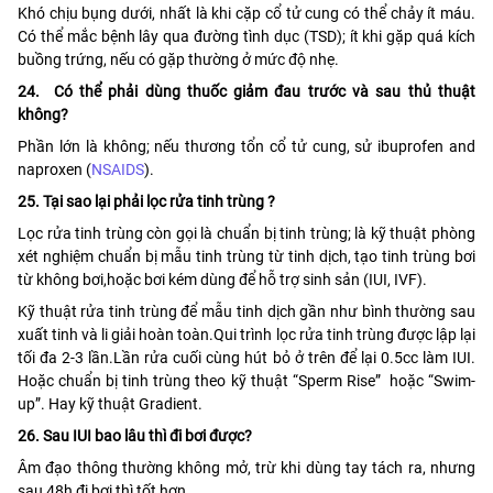
Khó chịu bụng dưới, nhất là khi cặp cổ tử cung có thể chảy ít máu.
Có thể mắc bệnh lây qua đường tình dục (TSD); ít khi gặp quá kích
buồng trứng, nếu có gặp thường ở mức độ nhẹ.
24. Có thể phải dùng thuốc giảm đau trước và sau thủ thuật
không?
Phần lớn là không; nếu thương tổn cổ tử cung, sử ibuprofen and
naproxen (
NSAIDS
).
25. Tại sao lại phải lọc rửa tinh trùng ?
Lọc rửa tinh trùng còn gọi là chuẩn bị tinh trùng; là kỹ thuật phòng
xét nghiệm chuẩn bị mẫu tinh trùng từ tinh dịch, tạo tinh trùng bơi
từ không bơi,hoặc bơi kém dùng để hỗ trợ sinh sản (IUI, IVF).
Kỹ thuật rửa tinh trùng để mẫu tinh dịch gần như bình thường sau
xuất tinh và li giải hoàn toàn.Qui trình lọc rửa tinh trùng được lập lại
tối đa 2-3 lần.Lần rửa cuối cùng hút bỏ ở trên để lại 0.5cc làm IUI.
Hoặc chuẩn bị tinh trùng theo kỹ thuật “Sperm Rise” hoặc “Swim-
up”. Hay kỹ thuật Gradient.
26. Sau IUI bao lâu thì đi bơi được?
Âm đạo thông thường không mở, trừ khi dùng tay tách ra, nhưng
sau 48h đi bơi thì tốt hơn.