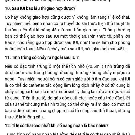
10. Sau IUI bao lâu thì giao hợp được?
Có hay không giao hợp cũng được vì không làm tăng tỉ lệ có thai.
Tuy nhiên, nếu bệnh nhân có ra huyết do khi thực hiện thủ thuật thì
thường nên đợi khoảng 48 giờ sau hẳn giao hợp. Thông thường
bạn có thể giao hợp sau IUI một thời gian.Trên thực tế, phần lớn
Bác sĩ cho rằng giao hợp được sau IUI, như thế sẽ làm cho phóng
noãn hoàn toàn. Nếu có chảy máu sau IUI, nên giao hợp sau 48 h,
11. Tinh trùng có chảy ra ngoài sau IUI?
Nếu cô đặc tinh trùng ở một thể tích nhỏ (<0.5ml ) tinh trùng đã
được bơm vào trong buồng tử cung thường không chảy ngược ra
ngoài. Tuy nhiên, người bệnh có cảm giác ướt ở âm đạo sau khi
IUI
là có thể do catheter tác động làm lỏng dịch nhầy ở cổ tử cung bị
chảy ra ngoài hoặc do nước muối sinh lý dùng lau rửa âm đạo và cổ
tử cung. Trên thực tế, do gập góc catheter hoặc cấu trúc đặc biệt
của tư thế tử cung mà tinh trùng có thể chảy ra âm dạo, có một số
bác sĩ đề xuất nên chăng chụp mũ cổ tử cung sau thủ thuật, nhưng
thực tế là không cần.
12. Tỉ lệ có thai cao nhất khi số nang noãn là bao nhiêu?
Trung bình số nang noãn lý tưởng để đạt tỉ lệ có thai cao nhất là từ