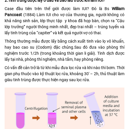
2.Tinh trùng được lấy ở đâu và bao lâu trước khi làm IUI?
Case đầu tiên trên thế giới được làm IUI? Đó là Bs
William
Pancoast
(1884) Làm IUI cho vợ của thương gia, người không có
khả năng sinh sản, lớp thực tập y khoa đã họp bàn, chọn ra “Cậu
lớp trưởng” người thông minh nhất, đẹp trai nhất – trúng tuyển và
lấy tinh trùng của “capiter” và kết quả người vợ có thai.
Thông thường mẫu được lấy bằng cách xuất tinh vào lọ vô khuẩn,
hay bao cao su (Codom) đặc chủng.Sau đó đưa vào phòng thí
nghiệm trước 1/2h (trong khoảng thời gian li giải). Tinh dịch được
lấy tại nhà, phòng thí nghiệm, nhà tắm, hay phòng riêng.
Có vấn đề cản trở là từ khi mẫu đưa lọc rửa và khi nào thì bơm. Thời
gian phụ thuộc vào kỹ thuật lọc rửa, khoảng 30′ – 2h, thủ thuật làm
giàu tinh trùng được thực hiện ngay sau lọc rửa.