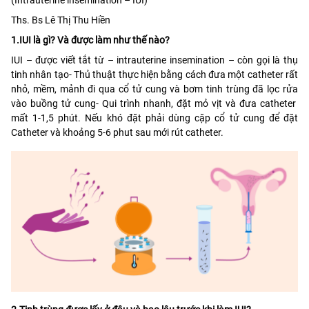
Ths. Bs Lê Thị Thu Hiền
1.IUI là gì? Và được làm như thế nào?
IUI – được viết tắt từ – intrauterine insemination – còn gọi là thụ
tinh nhân tạo- Thủ thuật thực hiện bằng cách đưa một catheter rất
nhỏ, mềm, mảnh đi qua cổ tử cung và bơm tinh trùng đã lọc rửa
vào buồng tử cung- Qui trình nhanh, đặt mỏ vịt và đưa catheter
mất 1-1,5 phút. Nếu khó đặt phải dùng cặp cổ tử cung để đặt
Catheter và khoảng 5-6 phut sau mới rút catheter.