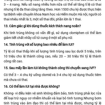
3 – 4 nang. Nếu số nang nhiều hơn nữa có thể sẽ tăng tỉ lệ có thai
nhưng tỉ lệ đa thai cũng tăng theo. Hơn 1500 chu kỳ được thực hiện
tại Bệnh viện chuyên khoa Nam học và Hiếm muộn Hà nội, người có
thai nhiêu nhất là 3, một số thai đôi, phần lớn là 1 thai.
13. Cảm giác gì khi dùng thuốc kích thích nang noãn?
Khi tinh trùng không có vấn đề gì, sử dụng clomiphen có thể làm
giảm tiết chất nhầy cổ tử cung ở một số phụ nữ.
14. Tinh trùng với số lượng bao nhiêu để làm IUI?
Tỷ lệ có thai thấp khi số lượng tinh trùng sau lọc dưới 5 triệu, trên
10 triệu cho lệ thành công cao, nếu 20 – 30 triệu thì tỷ lệ thành
công rất cao.
15. Sau mấy lần làm IUI không thành công thì chuyển sang IVF?
Có thể 3 – 4 chu kỳ uống clomid và 3-4 chu kỳ sử dụng thuốc tiêm
mà chưa có thai.
16. Có thể làm IUI tại nhà được không?
Không- vì điều kiện vệ sinh không đảm bảo, tinh trùng phải lọc rửa
để loại trừ nguy cơ nhiễm khuẩn và loại bỏ tinh tương.Nhưng bơm
tinh trùng vào âm đạo thì có thể làm tại nhà được, nhưng tỷ lệ