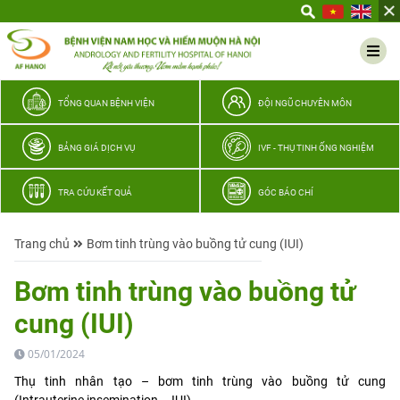
Yêu
thương
Lan
tỏa
–
TỔNG QUAN BỆNH VIỆN
ĐỘI NGŨ CHUYÊN MÔN
Trao
hy
BẢNG GIÁ DỊCH VỤ
IVF - THỤ TINH ỐNG NGHIỆM
vọng,
vun
TRA CỨU KẾT QUẢ
GÓC BÁO CHÍ
trọn
hạnh
Trang chủ
Bơm tinh trùng vào buồng tử cung (IUI)
phúc
gia
Bơm tinh trùng vào buồng tử
đình
cung (IUI)
Quân
nhân
05/01/2024
Thụ tinh nhân tạo – bơm tinh trùng vào buồng tử cung
(Intrauterine insemination – IUI)