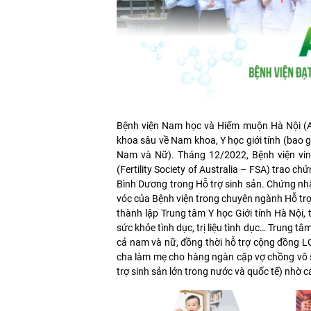
Bệnh viện Nam học và Hiếm muộn Hà Nội (And
khoa sâu về Nam khoa, Y học giới tính (bao g
Nam và Nữ). Tháng 12/2022, Bệnh viện vinh
(Fertility Society of Australia – FSA) trao 
Bình Dương trong Hỗ trợ sinh sản. Chứng nh
vóc của Bệnh viện trong chuyên ngành Hỗ trợ 
thành lập Trung tâm Y học Giới tính Hà Nội, 
sức khỏe tình dục, trị liệu tình dục… Trung t
cả nam và nữ, đồng thời hỗ trợ cộng đồng LG
cha làm mẹ cho hàng ngàn cặp vợ chồng vô s
trợ sinh sản lớn trong nước và quốc tế) nhờ cá