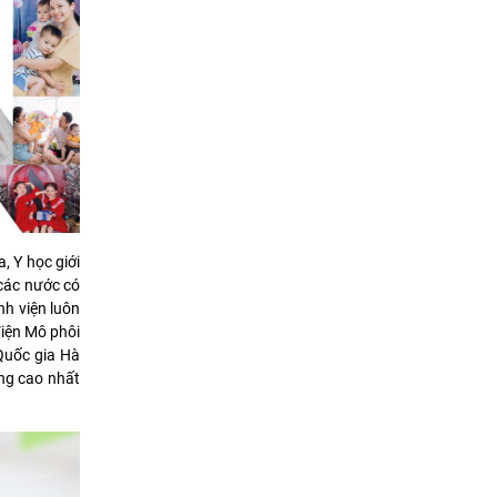
, Y học giới
các nước có
nh viện luôn
Viện Mô phôi
 Quốc gia Hà
ng cao nhất