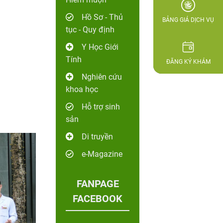
Hồ Sơ - Thủ
BẢNG GIÁ DỊCH VỤ
tục - Quy định
Y Học Giới
Tính
ĐĂNG KÝ KHÁM
Nghiên cứu
khoa học
Hỗ trợ sinh
sản
Di truyền
e-Magazine
FANPAGE
FACEBOOK