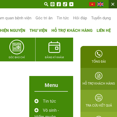
am quan bệnh viện
Góc tri ân
Tin tức
Hỏi đáp
Tuyển dụng
THIỆN NGUYỆN
THƯ VIỆN
HỖ TRỢ KHÁCH HÀNG
LIÊN HỆ
GÓC BÁO CHÍ
ĐĂNG KÝ KHÁM
TỔNG ĐÀI
HỖ TRỢ KHÁCH HÀNG
Menu
Tin tức
TRA CỨU KẾT QUẢ
Vô sinh -
Hiếm muộn