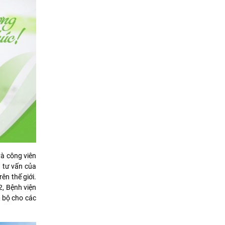
à công viên
à tư vấn của
ên thế giới.
2, Bệnh viện
g bộ cho các