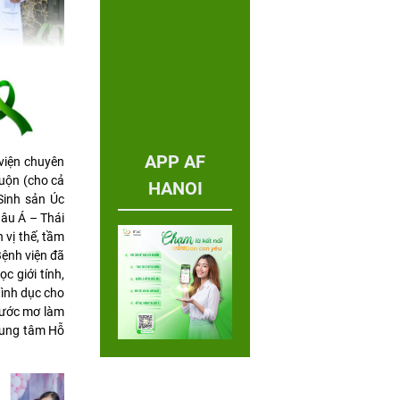
APP AF
viện chuyên
muộn (cho cả
HANOI
Sinh sản Úc
hâu Á – Thái
vị thế, tầm
Bệnh viện đã
c giới tính,
tình dục cho
a ước mơ làm
rung tâm Hỗ