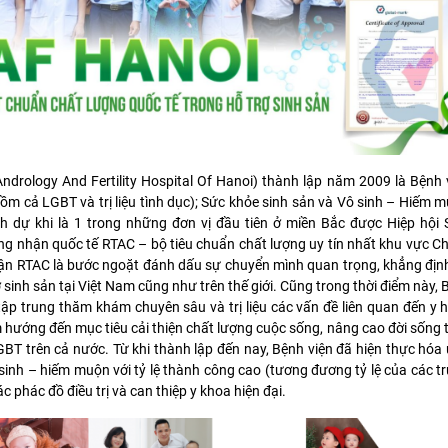
rology And Fertility Hospital Of Hanoi) thành lập năm 2009 là Bệnh 
ồm cả LGBT và trị liệu tình dục); Sức khỏe sinh sản và Vô sinh – Hiếm 
 dự khi là 1 trong những đơn vị đầu tiên ở miền Bắc được Hiệp hội 
chứng nhận quốc tế RTAC – bộ tiêu chuẩn chất lượng uy tín nhất khu vực C
ận RTAC là bước ngoặt đánh dấu sự chuyển mình quan trọng, khẳng định 
sinh sản tại Việt Nam cũng như trên thế giới. Cũng trong thời điểm này, 
tập trung thăm khám chuyên sâu và trị liệu các vấn đề liên quan đến y họ
âm hướng đến mục tiêu cải thiện chất lượng cuộc sống, nâng cao đời sống 
BT trên cả nước. Từ khi thành lập đến nay, Bệnh viện đã hiện thực hó
inh – hiếm muộn với tỷ lệ thành công cao (tương đương tỷ lệ của các t
c phác đồ điều trị và can thiệp y khoa hiện đại.