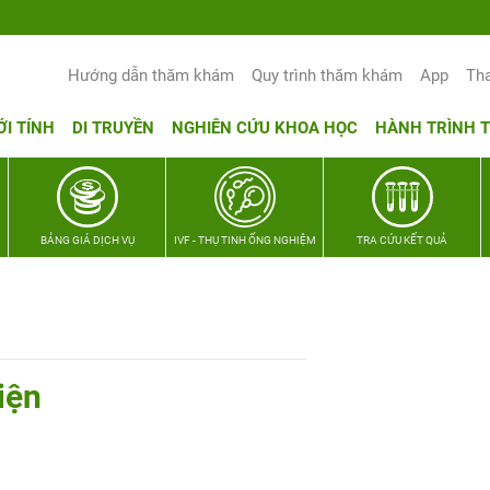
Hướng dẫn thăm khám
Quy trình thăm khám
App
Th
ỚI TÍNH
DI TRUYỀN
NGHIÊN CỨU KHOA HỌC
HÀNH TRÌNH 
BẢNG GIÁ DỊCH VỤ
IVF - THỤ TINH ỐNG NGHIỆM
TRA CỨU KẾT QUẢ
iện