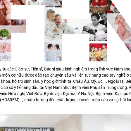
 các Giáo sư, Tiến sĩ, Bác sĩ giàu kinh nghiệm trong lĩnh vực Nam khoa
n môn cơ hữu được đào tạo chuyên sâu và liên tục nâng cao tay nghề ở 
khoa, hỗ trợ sinh sản, y học giới tính tại Châu Âu, Mỹ, Úc, … Ngoài ra, Bệ
ác cơ sở y tế hàng đầu tại Việt Nam như: Bệnh viện Phụ sản Trung ương, 
iện Hữu nghị Việt Đức, Bệnh viện Đại học Y Hà Nội, Bệnh viện Đại học
CM (HOSREM)…, nhằm hướng đến chất lượng chuyên môn sâu và sự hài lò