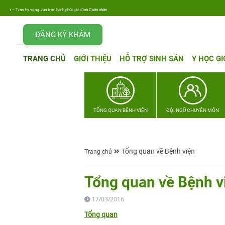
g, vun trọn hạnh phúc gia đình Quân nhân
ĐĂNG KÝ KHÁM
TRANG CHỦ
GIỚI THIỆU
HỖ TRỢ SINH SẢN
Y HỌC GI
TỔNG QUAN BỆNH VIỆN
ĐỘI NGŨ CHUYÊN MÔN
Tổng quan về Bệnh viện
Trang chủ
Tổng quan về Bệnh v
17/03/2016
Tổng quan