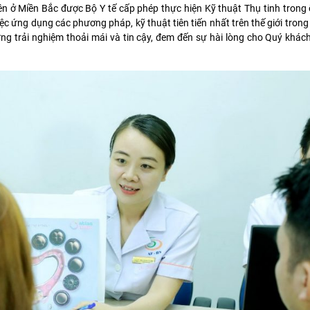
 tiên ở Miền Bắc được Bộ Y tế cấp phép thực hiện Kỹ thuật Thụ tinh tron
iệc ứng dụng các phương pháp, kỹ thuật tiên tiến nhất trên thế giới tro
những trải nghiệm thoải mái và tin cậy, đem đến sự hài lòng cho Quý khác