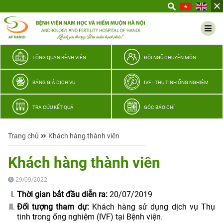
Yêu
thương
Lan
tỏa
–
TỔNG QUAN BỆNH VIỆN
ĐỘI NGŨ CHUYÊN MÔN
Trao
hy
BẢNG GIÁ DỊCH VỤ
IVF - THỤ TINH ỐNG NGHIỆM
vọng,
vun
TRA CỨU KẾT QUẢ
GÓC BÁO CHÍ
trọn
hạnh
Trang chủ
Khách hàng thành viên
phúc
gia
Khách hàng thành viên
đình
Quân
29/09/2022
nhân
Thời gian bắt đầu diễn ra:
20/07/2019
Đối tượng tham dự:
Khách hàng sử dụng dịch vụ Thụ
tinh trong ống nghiệm (IVF) tại Bệnh viện.