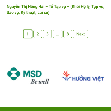
Nguyễn Thị Hồng Hải – Tổ Tạp vụ – (Khối Hộ lý, Tạp vụ,
Bảo vệ, Kỹ thuật, Lái xe)
Posts
1
2
3
…
8
Next
pagination