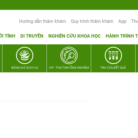
Hướng dẫn thăm khám
Quy trình thăm khám
App
Th
ỚI TÍNH
DI TRUYỀN
NGHIÊN CỨU KHOA HỌC
HÀNH TRÌNH 
BẢNG GIÁ DỊCH VỤ
IVF - THỤ TINH ỐNG NGHIỆM
TRA CỨU KẾT QUẢ