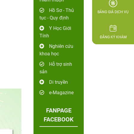
Hồ Sơ - Thủ
BẢNG GIÁ DỊCH VỤ
tục - Quy định
Y Học Giới
Tính
ĐĂNG KÝ KHÁM
Nghiên cứu
khoa học
Hỗ trợ sinh
sản
Di truyền
e-Magazine
FANPAGE
FACEBOOK