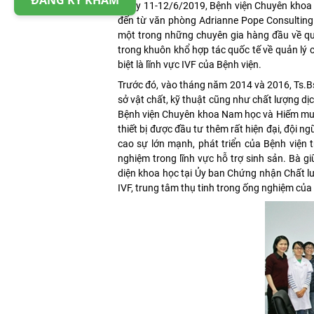
ĐĂNG KÝ KHÁM
Ngày 11-12/6/2019, Bệnh viện Chuyên khoa N
đến từ văn phòng Adrianne Pope Consulting –
một trong những chuyên gia hàng đầu về quản
trong khuôn khổ hợp tác quốc tế về quản lý 
biệt là lĩnh vực IVF của Bệnh viện.
Trước đó, vào tháng năm 2014 và 2016, Ts.Bs
sở vật chất, kỹ thuật cũng như chất lượng dịch
Bệnh viện Chuyên khoa Nam học và Hiếm muộn 
thiết bị được đầu tư thêm rất hiện đại, đội n
cao sự lớn mạnh, phát triển của Bệnh viện t
nghiệm trong lĩnh vực hỗ trợ sinh sản. Bà gi
diện khoa học tại Ủy ban Chứng nhận Chất lư
IVF, trung tâm thụ tinh trong ống nghiệm của 