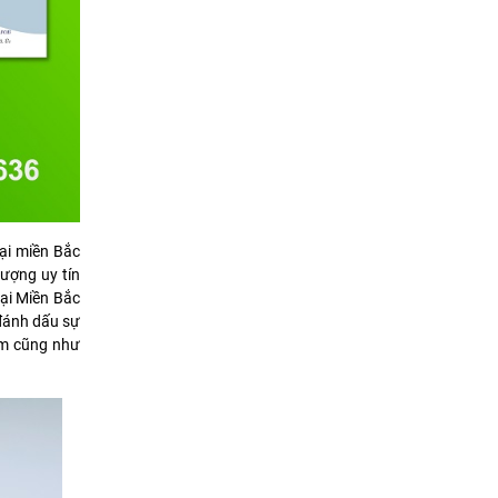
ại miền Bắc
lượng uy tín
tại Miền Bắc
 đánh dấu sự
am cũng như