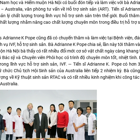
am học và Hiếm muộn Hà Nội có buổi đón tiếp và làm việc với bà Adri
 Australia, văn phòng tư vấn về Hỗ trợ sinh sản (ART). Tiến sĩ Adrian
 lý chất lượng trong lĩnh vực hỗ trợ sinh sản trên thế giới. Buổi thăm
chất lượng nhằm nâng cao chất lượng chuyên môn trong điều trị hỗ trợ 
 Adrianne K Pope cũng đã có chuyến thăm và làm việc tại Bệnh viện, đá
 vụ IVF, hỗ trợ sinh sản. Bà Adrianne K Pope chia sẻ, lần này tới thăm và 
Hà Nội bà thấy có rất nhiều đổi mới: cơ sở vật chất ngày càng khang 
gũ Bác sỹ và Chuyên viên Phôi học có trình độ chuyên môn tốt, nhiệt tình.
rong lĩnh vực hỗ trợ sinh sản, IVF. — Tiến sĩ Adrianne K. Pope có hơn
ữ chức Chủ tịch Hội Sinh sản của Australia liên tiếp 2 nhiệm kỳ. Bà cũng
ợng về Kỹ thuật sinh sản RTAC và có rất nhiều kinh nghiệm khi công tá
Australia.