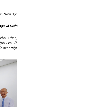
viện Nam Học
 học và Hiếm
 Văn Cường;
nh viện. Về
ốc Bệnh viện