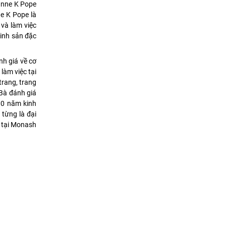
anne K Pope
ne K Pope là
 và làm việc
sinh sản đặc
nh giá về cơ
làm việc tại
trang, trang
 Bà đánh giá
 30 năm kinh
 từng là đại
c tại Monash