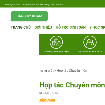
u thương Lan tỏa – Trao hy vọng, vun trọn hạnh phúc gia đình Quân nhân
ĐĂNG KÝ KHÁM
TRANG CHỦ
GIỚI THIỆU
HỖ TRỢ SINH SẢN
Y HỌC GI
TỔNG QUAN BỆNH VIỆN
ĐỘI NGŨ CHUYÊN MÔN
Hợp tác Chuyên môn
Trang chủ
Hợp tác Chuyên môn
24/03/2016
Tổng quan