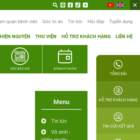
am quan bệnh viện
Góc tri ân
Tin tức
Hỏi đáp
Tuyển dụng
THIỆN NGUYỆN
THƯ VIỆN
HỖ TRỢ KHÁCH HÀNG
LIÊN HỆ
GÓC BÁO CHÍ
ĐĂNG KÝ KHÁM
TỔNG ĐÀI
HỖ TRỢ KHÁCH HÀNG
Menu
Tin tức
TRA CỨU KẾT QUẢ
Vô sinh -
Hiếm muộn