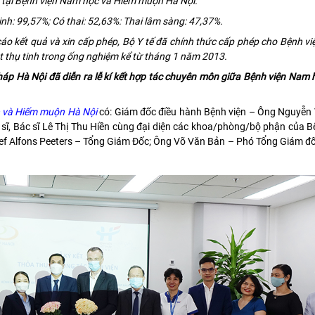
m tại Bệnh viện Nam học và Hiếm muộn Hà Nội.
inh: 99,57%; Có thai: 52,63%: Thai lâm sàng: 47,37%.
 cáo kết quả và xin cấp phép, Bộ Y tế đã chính thức cấp phép cho Bệnh 
 thụ tinh trong ống nghiệm kể từ tháng 1 năm 2013.
háp Hà Nội đã diễn ra lễ kí kết hợp tác chuyên môn giữa Bệnh viện Nam
 và Hiếm muộn Hà Nội
có: Giám đốc điều hành Bệnh viện – Ông Nguyễn
ĩ, Bác sĩ Lê Thị Thu Hiền cùng đại diện các khoa/phòng/bộ phận của Bệ
zef Alfons Peeters – Tổng Giám Đốc; Ông Võ Văn Bản – Phó Tổng Giám đ