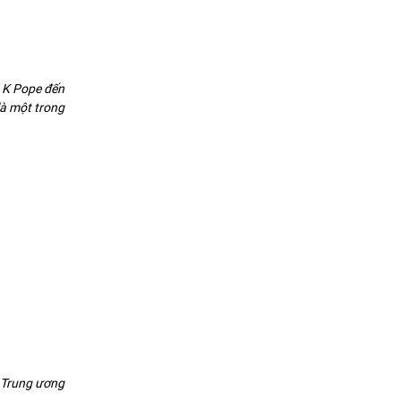
 K Pope đến
là một trong
 Trung ương