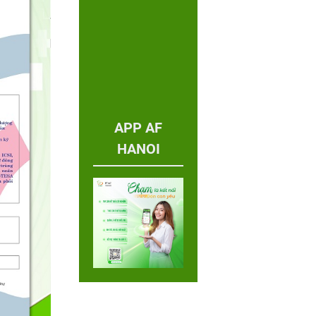
APP AF
HANOI