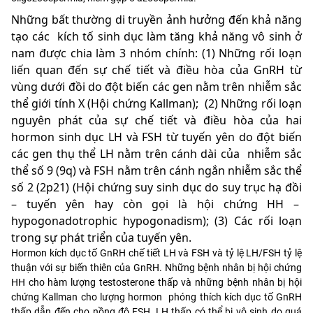
Những bất thường di truyền ảnh hưởng đến khả năng
tạo các kích tố sinh dục làm tăng khả năng vô sinh ở
nam được chia làm 3 nhóm chính: (1) Những rối loạn
liến quan đến sự chế tiết và điều hòa của GnRH từ
vùng dưới đồi do đột biến các gen nằm trên nhiễm sắc
thể giới tính X (Hội chứng Kallman); (2) Những rối loạn
nguyên phát của sự chế tiết và điều hòa của hai
hormon sinh dục LH và FSH từ tuyến yên do đột biến
các gen thụ thể LH nằm trên cánh dài của nhiễm sắc
thể số 9 (9q) và FSH nằm trên cánh ngắn nhiễm sắc thể
số 2 (2p21) (Hội chứng suy sinh dục do suy trục hạ đồi
– tuyến yên hay còn gọi là hội chứng HH –
hypogonadotrophic hypogonadism); (3) Các rối loạn
trong sự phát triển của tuyến yên.
Hormon kích dục tố GnRH chế tiết LH và FSH và tỷ lệ LH/FSH tỷ lệ
thuận với sự biến thiên của GnRH. Những bệnh nhân bị hội chứng
HH cho hàm lượng testosterone thấp và những bệnh nhân bị hội
chứng Kallman cho lượng hormon phóng thích kích dục tố GnRH
thấp dẫn đến cho nồng độ FSH, LH thấp có thể bị vô sinh do quá