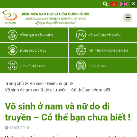
Yêu
thương
Lan
tỏa
–
TỔNG QUAN BỆNH VIỆN
ĐỘI NGŨ CHUYÊN MÔN
Trao
hy
BẢNG GIÁ DỊCH VỤ
IVF - THỤ TINH ỐNG NGHIỆM
vọng,
vun
TRA CỨU KẾT QUẢ
GÓC BÁO CHÍ
trọn
hạnh
Trang chủ
Vô sinh - Hiếm muộn
phúc
Vô sinh ở nam và nữ do di truyền – Có thể bạn chưa biết !
gia
đình
Vô sinh ở nam và nữ do di
Quân
truyền – Có thể bạn chưa biết !
nhân
16/03/2016