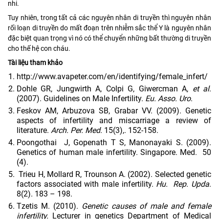
nhi.
Tuy nhiên, trong tất cả các nguyên nhân di truyền thì nguyên nhân
rối loạn di truyền do mất đoạn trên nhiễm sắc thể Y là nguyên nhân
đặc biệt quan trọng vì nó có thể chuyển những bất thường di truyền
cho thế hệ con cháu.
Tài liệu tham khảo
http://www.avapeter.com/en/identifying/female_infert/
Dohle GR, Jungwirth A, Colpi G, Giwercman A,
et al
.
(2007). Guidelines on Male Infertility.
Eu. Asso. Uro
.
Feskov AM, Arbuzova SB, Grabar VV. (2009). Genetic
aspects of infertility and miscarriage a review of
literature.
Arch. Per. Med
. 15(3),. 152-158.
Poongothai J, Gopenath T S, Manonayaki S. (2009).
Genetics of human male infertility. Singapore. Med. 50
(4).
Trieu H, Mollard R, Trounson A. (2002). Selected genetic
factors associated with male infertility.
Hu. Rep. Upda
.
8(2). 183 – 198.
Tzetis M. (2010).
Genetic causes of male and female
infertility.
Lecturer in genetics Department of Medical