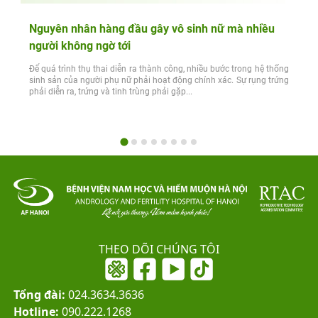
Nguyên nhân hàng đầu gây vô sinh nữ mà nhiều
người không ngờ tới
Để quá trình thụ thai diễn ra thành công, nhiều bước trong hệ thống
sinh sản của người phụ nữ phải hoạt động chính xác. Sự rụng trứng
phải diễn ra, trứng và tinh trùng phải gặp...
THEO DÕI CHÚNG TÔI
Tổng đài:
024.3634.3636
Hotline:
090.222.1268