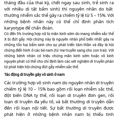
tháng đầu của thai kỳ, chết ngay sau sinh, trẻ sinh ra
với nhiều dị tật bẩm sinh) thì nguyên nhân do bất
thường nhiễm sắc thể gây ra chiếm tỷ lệ từ 5 – 15%. Với
những bệnh nhân này có thể chỉ định phân tích
karyotype để chẩn đoán.
Có đến 5% trường hợp nữ bị mãn kinh sớm do mang nhiễm sắc thể
X bị đứt gẩy. Hội chứng này là nguyên nhân phổ biến nhất gây ra
những tổn hại bẩm sinh cho sự phát triển tâm thần và đây là hội
chứng điển hình ở các bé nam (từ mẹ truyền sang cho con trai). Với
những bệnh nhân có triệu chứng mãn kinh sớm hoặc vô kinh
nguyên phát có thể cho chỉ định làm các xét nghiệm di truyền phân
tử phát hiện hội chứng đứt gẫy nhiễm sắc thể.
Tác động di truyền gây vô sinh ở nam
Các trường hợp vô sinh nam do nguyên nhân di truyền
chiếm tỷ lệ 10 – 15% bao gồm rối loạn nhiễm sắc thể,
đột biến DNA ty thể, rối loạn di truyền đơn gen, rối
loạn di truyền đa yếu tố, và bất thường di truyền dẫn
đến rối loạn nội tiết. Sự bất thường di truyền được
phát hiện ở những bệnh nhân nam bị thiểu tinh