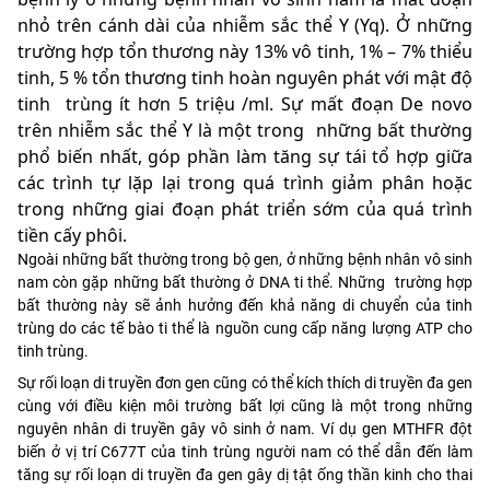
nhỏ trên cánh dài của nhiễm sắc thể Y (Yq). Ở những
trường hợp tổn thương này 13% vô tinh, 1% – 7% thiểu
tinh, 5 % tổn thương tinh hoàn nguyên phát với mật độ
tinh trùng ít hơn 5 triệu /ml. Sự mất đoạn De novo
trên nhiễm sắc thể Y là một trong những bất thường
phổ biến nhất, góp phần làm tăng sự tái tổ hợp giữa
các trình tự lặp lại trong quá trình giảm phân hoặc
trong những giai đoạn phát triển sớm của quá trình
tiền cấy phôi.
Ngoài những bất thường trong bộ gen, ở những bệnh nhân vô sinh
nam còn gặp những bất thường ở DNA ti thể. Những trường hợp
bất thường này sẽ ảnh hưởng đến khả năng di chuyển của tinh
trùng do các tế bào ti thể là nguồn cung cấp năng lượng ATP cho
tinh trùng.
Sự rối loạn di truyền đơn gen cũng có thể kích thích di truyền đa gen
cùng với điều kiện môi trường bất lợi cũng là một trong những
nguyên nhân di truyền gây vô sinh ở nam. Ví dụ gen MTHFR đột
biến ở vị trí C677T của tinh trùng người nam có thể dẫn đến làm
tăng sự rối loạn di truyền đa gen gây dị tật ống thần kinh cho thai