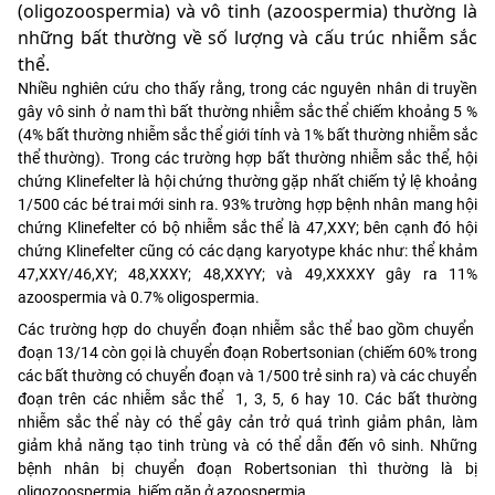
(oligozoospermia) và vô tinh (azoospermia) thường là
những bất thường về số lượng và cấu trúc nhiễm sắc
thể.
Nhiều nghiên cứu cho thấy rằng, trong các nguyên nhân di truyền
gây vô sinh ở nam thì bất thường nhiễm sắc thể chiếm khoảng 5 %
(4% bất thường nhiễm sắc thể giới tính và 1% bất thường nhiễm sắc
thể thường). Trong các trường hợp bất thường nhiễm sắc thể, hội
chứng Klinefelter là hội chứng thường gặp nhất chiếm tỷ lệ khoảng
1/500 các bé trai mới sinh ra. 93% trường hợp bệnh nhân mang hội
chứng Klinefelter có bộ nhiễm sắc thể là 47,XXY; bên cạnh đó hội
chứng Klinefelter cũng có các dạng karyotype khác như: thể khảm
47,XXY/46,XY; 48,XXXY; 48,XXYY; và 49,XXXXY gây ra 11%
azoospermia và 0.7% oligospermia.
Các trường hợp do chuyển đoạn nhiễm sắc thể bao gồm chuyển
đoạn 13/14 còn gọi là chuyển đoạn Robertsonian (chiếm 60% trong
các bất thường có chuyển đoạn và 1/500 trẻ sinh ra) và các chuyển
đoạn trên các nhiễm sắc thể 1, 3, 5, 6 hay 10. Các bất thường
nhiễm sắc thể này có thể gây cản trở quá trình giảm phân, làm
giảm khả năng tạo tinh trùng và có thể dẫn đến vô sinh. Những
bệnh nhân bị chuyển đoạn Robertsonian thì thường là bị
oligozoospermia, hiếm gặp ở azoospermia.