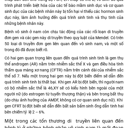
trình phát triển biệt hóa của các tế bào mầm sinh dục và cơ quan
sinh dục của các bệnh nhân này bị tổn hại vì thiếu các hormon sinh
dục này, làm ảnh hưởng đến quá trình sinh tinh và thụ tinh của
những bệnh nhân này.
Bệnh vô sinh ở nam còn chịu tác động của các rối loạn di truyền
đơn gen và các gen này di truyền theo quy luật của Mendel. Có trên
50 loại di truyền đơn gen liên quan đến vô sinh nam, và một số
trong đó đã được biết rõ.
Có hai gen quan trọng liên quan đến quá trình sinh tinh là gen thụ
thể androgen (AR) nằm trên nhiễm sắc thể X và gen điều hòa tính
thấm qua màng xơ nang (CFTR) nằm trên cánh dài của nhiễm sắc
thể số 7. Nếu một trong hai gen này bị đột biến điểm sẽ dẫn đến
quá trình sinh tinh bị thất bại. Khi gen AR bị đột biến, thì người nam
có bộ nhiễm sắc thể là 46,XY sẽ có kiểu hình bên ngoài của một
người nữ (do estrogen từ tuyến thượng thận) và bên trong bất thụ
(do chịu ảnh hưởng của AMDF, không có cơ quan sinh dục nữ). Khi
gen CFRT bị đột biến sẽ dẫn đến bất sản bẩm sinh ống dẫn tinh hai
bên chiếm tỷ lệ 2 – 6%.
Một trong các tổn thương di truyền liên quan đến
bệnh lý ở những bệnh nhân vô sinh nam là mất đoạn