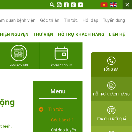
am quan bệnh viện
Góc tri ân
Tin tức
Hỏi đáp
Tuyển dụng
THIỆN NGUYỆN
THƯ VIỆN
HỖ TRỢ KHÁCH HÀNG
LIÊN HỆ
GÓC BÁO CHÍ
ĐĂNG KÝ KHÁM
TỔNG ĐÀI
Menu
HỖ TRỢ KHÁCH HÀNG
động
Tin tức
TRA CỨU KẾT QUẢ
Góc báo chí
t biến.
Chỉ đạo tuyến