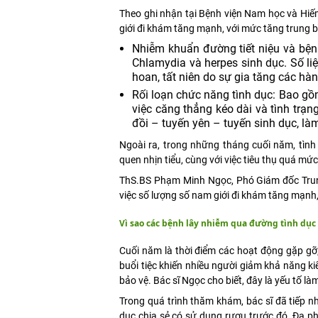
Theo ghi nhận tại Bệnh viện Nam học và Hiế
giới đi khám tăng mạnh, với mức tăng trung 
Nhiễm khuẩn đường tiết niệu và bệnh
Chlamydia và herpes sinh dục. Số l
hoan, tất niên do sự gia tăng các hà
Rối loạn chức năng tình dục: Bao gồ
việc căng thẳng kéo dài và tình trạng
đồi – tuyến yên – tuyến sinh dục, là
Ngoài ra, trong những tháng cuối năm, tình
quen nhịn tiểu, cùng với việc tiêu thụ quá m
ThS.BS Phạm Minh Ngọc, Phó Giám đốc Trung
việc số lượng số nam giới đi khám tăng mạnh, 
Vì sao các bệnh lây nhiễm qua đường tình dục
Cuối năm là thời điểm các hoạt động gặp gỡ,
buổi tiệc khiến nhiều người giảm khả năng k
bảo vệ. Bác sĩ Ngọc cho biết, đây là yếu tố l
Trong quá trình thăm khám, bác sĩ đã tiếp 
dục chia sẻ có sử dụng rượu trước đó. Đa ph