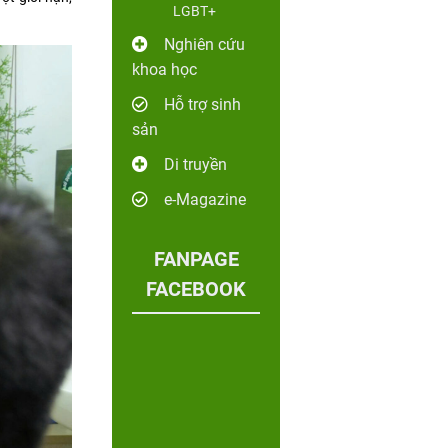
LGBT+
Nghiên cứu
khoa học
Hỗ trợ sinh
sản
Di truyền
e-Magazine
FANPAGE
FACEBOOK