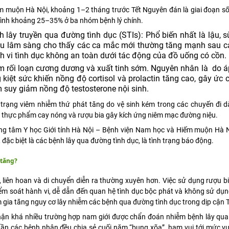
m muộn Hà Nội, khoảng 1–2 tháng trước Tết Nguyên đán là giai đoạn s
bình khoảng 25–35% ở ba nhóm bệnh lý chính.
 lây truyền qua đường tình dục (STIs): Phổ biến nhất là lậu, s
iệu lâm sàng cho thấy các ca mắc mới thường tăng mạnh sau cá
nh vi tình dục không an toàn dưới tác động của đồ uống có cồn.
m rối loạn cương dương và xuất tinh sớm. Nguyên nhân là do á
 kiệt sức khiến nồng độ cortisol và prolactin tăng cao, gây ức 
m suy giảm nồng độ testosterone nội sinh.
 trạng viêm nhiễm thứ phát tăng do vệ sinh kém trong các chuyến đi dà
ức thực phẩm cay nóng và rượu bia gây kích ứng niêm mạc đường niệu.
 tâm Y học Giới tính Hà Nội – Bệnh viện Nam học và Hiếm muộn Hà Nộ
đặc biệt là các bệnh lây qua đường tình dục, là tình trạng báo động.
 tăng?
 liên hoan và di chuyển diễn ra thường xuyên hơn. Việc sử dụng rượu b
iểm soát hành vi, dễ dẫn đến quan hệ tình dục bộc phát và không sử dụ
àm gia tăng nguy cơ lây nhiễm các bệnh qua đường tình dục trong dịp cận T
nhận khá nhiều trường hợp nam giới được chẩn đoán nhiễm bệnh lây qua
ần các bệnh nhân đều chia sẻ cuối năm “bung xõa”, ham vui tới mức vư