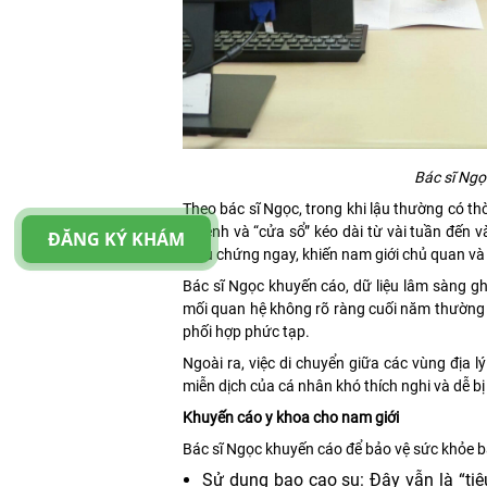
Bác sĩ Ng
Theo bác sĩ Ngọc, trong khi lậu thường có th
ủ bệnh và “cửa sổ” kéo dài từ vài tuần đến v
ĐĂNG KÝ KHÁM
triệu chứng ngay, khiến nam giới chủ quan và t
Bác sĩ Ngọc khuyến cáo, dữ liệu lâm sàng gh
mối quan hệ không rõ ràng cuối năm thường đ
phối hợp phức tạp.
Ngoài ra, việc di chuyển giữa các vùng địa 
miễn dịch của cá nhân khó thích nghi và dễ bị
Khuyến cáo y khoa cho nam giới
Bác sĩ Ngọc khuyến cáo để bảo vệ sức khỏe b
Sử dụng bao cao su: Đây vẫn là “ti