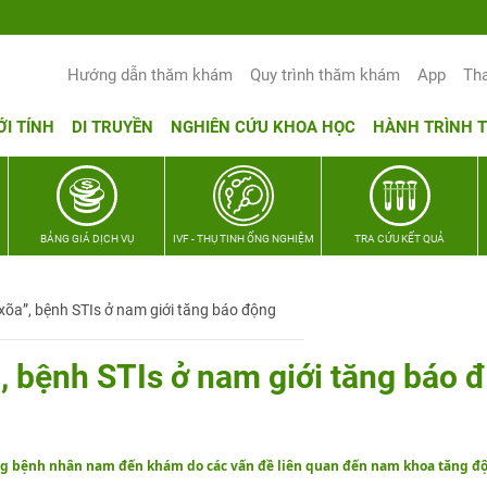
Hướng dẫn thăm khám
Quy trình thăm khám
App
Th
ỚI TÍNH
DI TRUYỀN
NGHIÊN CỨU KHOA HỌC
HÀNH TRÌNH 
BẢNG GIÁ DỊCH VỤ
IVF - THỤ TINH ỐNG NGHIỆM
TRA CỨU KẾT QUẢ
xõa”, bệnh STIs ở nam giới tăng báo động
, bệnh STIs ở nam giới tăng báo 
ng bệnh nhân nam đến khám do các vấn đề liên quan đến nam khoa tăng độ