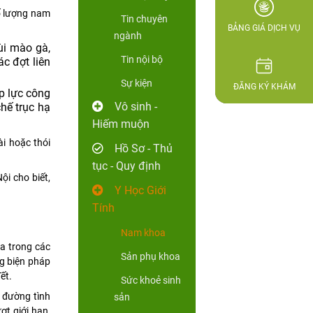
ố lượng nam
Tin chuyên
BẢNG GIÁ DỊCH VỤ
ngành
ùi mào gà,
Tin nội bộ
c đợt liên
Sự kiện
ĐĂNG KÝ KHÁM
p lực công
Vô sinh -
chế trục hạ
Hiếm muộn
i hoặc thói
Hồ Sơ - Thủ
tục - Quy định
i cho biết,
Y Học Giới
Tính
Nam khoa
ia trong các
Sản phụ khoa
ng biện pháp
ết.
Sức khoẻ sinh
 đường tình
sản
ợt giới hạn,