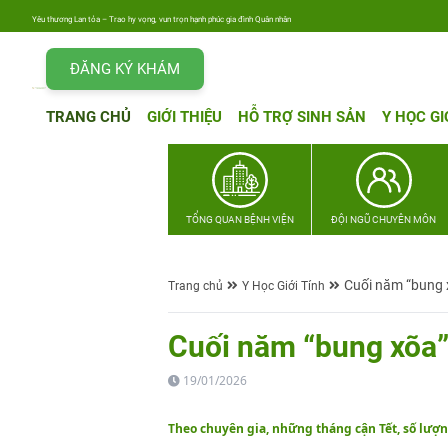
Yêu thương Lan tỏa – Trao hy vọng, vun trọn hạnh phúc gia đình Quân nhân
ĐĂNG KÝ KHÁM
TRANG CHỦ
GIỚI THIỆU
HỖ TRỢ SINH SẢN
Y HỌC GI
TỔNG QUAN BỆNH VIỆN
ĐỘI NGŨ CHUYÊN MÔN
Cuối năm “bung 
Trang chủ
Y Học Giới Tính
Cuối năm “bung xõa”
19/01/2026
Theo chuyên gia, những tháng cận Tết, số lượ