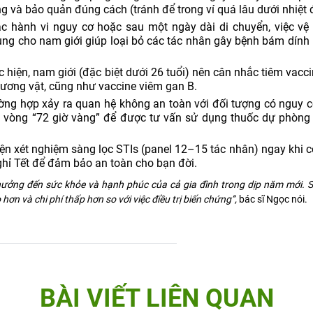
g và bảo quản đúng cách (tránh để trong ví quá lâu dưới nhiệt 
c hành vi nguy cơ hoặc sau một ngày dài di chuyển, việc vệ
ng cho nam giới giúp loại bỏ các tác nhân gây bệnh bám dính 
hiện, nam giới (đặc biệt dưới 26 tuổi) nên cân nhắc tiêm vacc
ương vật, cũng như vaccine viêm gan B.
ờng hợp xảy ra quan hệ không an toàn với đối tượng có nguy c
ng vòng “72 giờ vàng” để được tư vấn sử dụng thuốc dự phòng
ện xét nghiệm sàng lọc STIs (panel 12–15 tác nhân) ngay khi c
ghỉ Tết để đảm bảo an toàn cho bạn đời.
ưởng đến sức khỏe và hạnh phúc của cả gia đình trong dịp năm mới. 
ơn và chi phí thấp hơn so với việc điều trị biến chứng”,
bác sĩ Ngọc nói.
BÀI VIẾT LIÊN QUAN