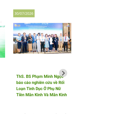
30/07/2026
27/07/2026
ThS. BS Phạm Minh Ngọc
AF HANOI vinh dự 
báo cáo nghiên cứu về Rối
hành cùng bộ đội b
Loạn Tình Dục Ở Phụ Nữ
phòng trong chuỗi 
Tiền Mãn Kinh Và Mãn Kinh
động tri ân tại Điện