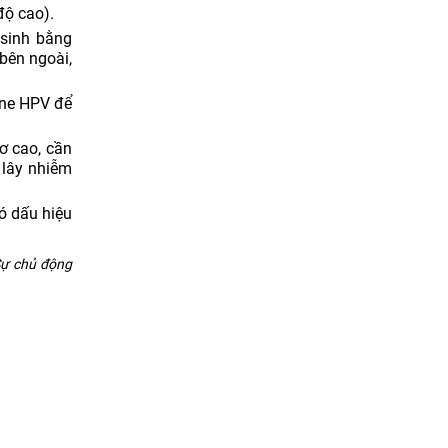
độ cao).
 sinh bằng
bên ngoài,
ine HPV để
ơ cao, cần
 lây nhiễm
ó dấu hiệu
Sự chủ động