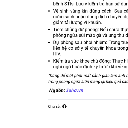
bệnh STIs. Lưu ý kiểm tra hạn sử dụn
Vệ sinh vùng kín đúng cách: Sau cá
nước sạch hoặc dung dịch chuyên dụ
giảm tải lượng vi khuẩn.
Tiêm chủng dự phòng: Nếu chưa thực 
phòng ngừa sùi mào gà và ung thư d
Dự phòng sau phơi nhiễm: Trong trư
liên hệ cơ sở y tế chuyên khoa tro
HIV.
Kiểm tra sức khỏe chủ động: Thực hi
nghi ngờ hoặc định kỳ trước khi về n
“Đừng để một phút mất cảnh giác làm ảnh h
trong phòng ngừa luôn mang lại hiệu quả cao h
Nguồn:
Soha.vn
Chia sẻ: