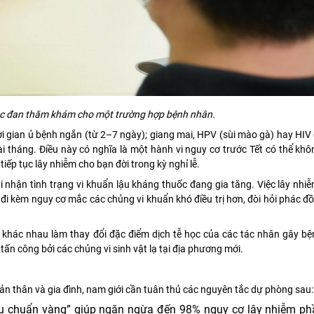
ọc đan thăm khám cho một trường hợp bệnh nhân.
ời gian ủ bệnh ngắn (từ 2–7 ngày); giang mai, HPV (sùi mào gà) hay HIV 
ài tháng. Điều này có nghĩa là một hành vi nguy cơ trước Tết có thể khô
iếp tục lây nhiễm cho bạn đời trong kỳ nghỉ lễ.
i nhận tình trạng vi khuẩn lậu kháng thuốc đang gia tăng. Việc lây nhi
i kèm nguy cơ mắc các chủng vi khuẩn khó điều trị hơn, đòi hỏi phác đ
lý khác nhau làm thay đổi đặc điểm dịch tễ học của các tác nhân gây bệ
 tấn công bởi các chủng vi sinh vật lạ tại địa phương mới.
ản thân và gia đình, nam giới cần tuân thủ các nguyên tắc dự phòng sau:
êu chuẩn vàng” giúp ngăn ngừa đến 98% nguy cơ lây nhiễm ph