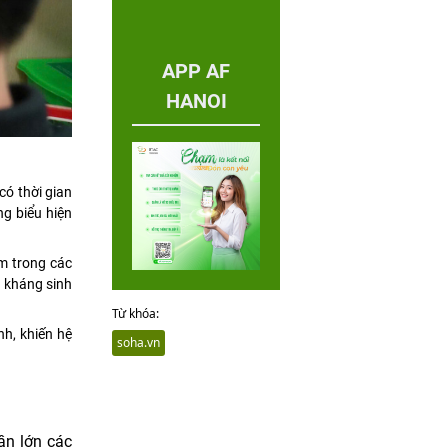
APP AF
HANOI
có thời gian
ng biểu hiện
ễm trong các
ồ kháng sinh
Từ khóa:
nh, khiến hệ
soha.vn
ần lớn các