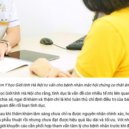
 Y học Giới tính Hà Nội tư vấn cho bệnh nhân mắc hội chứng co thắt â
Giới tính Hà Nội cho rằng, tình dục là vấn đề còn nhiều tế nhị liên qua
chia sẻ, ngại đi khám và thậm chí là khó tuân thủ chỉ định điều trị của bá
uan đến rối loạn tình dục.
h sau khi thăm khám lâm sàng chưa chỉ ra được nguyên nhân chính xác, 
là phẫu thuật rồi nhưng chưa đạt được hiệu quả lâu dài và tối ưu. Với 
hế giới khuyến cáo cần phối hợp tham vấn tâm lý cho bệnh nhân trước khi 