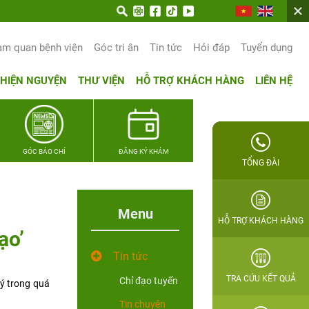
am quan bệnh viện
Góc tri ân
Tin tức
Hỏi đáp
Tuyển dụng
THIỆN NGUYỆN
THƯ VIỆN
HỖ TRỢ KHÁCH HÀNG
LIÊN HỆ
GÓC BÁO CHÍ
ĐĂNG KÝ KHÁM
TỔNG ĐÀI
Menu
HỖ TRỢ KHÁCH HÀNG
ạo’
Tin tức
TRA CỨU KẾT QUẢ
Chỉ đạo tuyến
lý trong quá
Tin chuyên