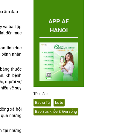
 cơ âm đạo –
APP AF
ý và bài tập
HANOI
 đạt đến mục
oạn tình dục
ân bệnh nhân
n bằng thuốc
an. Khi bệnh
ệc, người vợ
 hiểu về suy
Từ khóa:
Bác sĩ Tú
bs tú
 đồng xã hội
Báo Sức khỏe & Đời sống
ợt qua những
n tại những