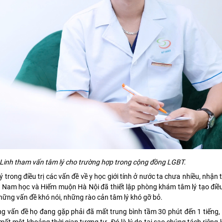
inh tham vấn tâm lý cho trường hợp trong cộng đồng LGBT.
trong điều trị các vấn đề về y học giới tính ở nước ta chưa nhiều, nhận 
n Nam học và Hiếm muộn Hà Nội đã thiết lập phòng khám tâm lý tạo điề
 những vấn đề khó nói, những rào cản tâm lý khó gỡ bỏ.
g vấn đề họ đang gặp phải đã mất trung bình tầm 30 phút đến 1 tiếng, 