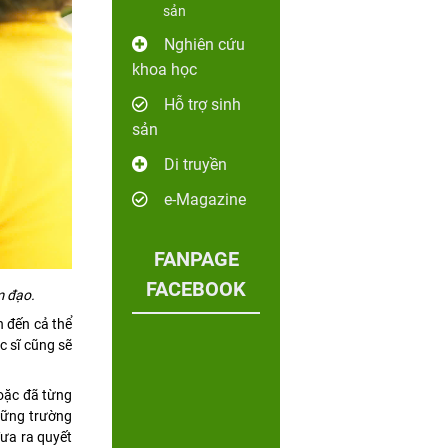
sản
Nghiên cứu
khoa học
Hỗ trợ sinh
sản
Di truyền
e-Magazine
FANPAGE
FACEBOOK
m đạo.
n đến cả thể
c sĩ cũng sẽ
hoặc đã từng
những trường
đưa ra quyết