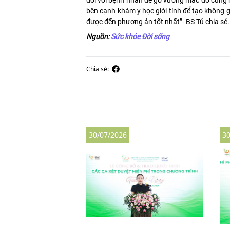
đổi với bệnh nhân để gỡ vướng mắc đó cũng m
bên cạnh khám y học giới tính để tạo không g
được đến phương án tốt nhất”- BS Tú chia sẻ.
Nguồn:
Sức khỏe Đời sống
Chia sẻ:
30/07/2026
30