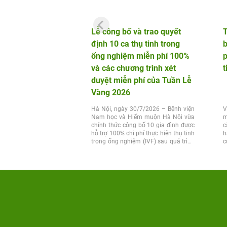
Lễ công bố và trao quyết
định 10 ca thụ tinh trong
b
ống nghiệm miễn phí 100%
p
và các chương trình xét
t
duyệt miễn phí của Tuần Lễ
Vàng 2026
Hà Nội, ngày 30/7/2026 – Bệnh viện
V
Nam học và Hiếm muộn Hà Nội vừa
m
chính thức công bố 10 gia đình được
c
hỗ trợ 100% chi phí thực hiện thụ tinh
h
trong ống nghiệm (IVF) sau quá trình
c
xét...
t