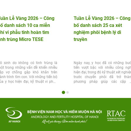
Tuần Lễ Vàng 2026 – Công
Tuần Lễ Vàng 2026 – Công
ố danh sách 10 ca miễn
bố danh sách 25 ca xét
hí vi phẫu tinh hoàn tìm
nghiệm phôi bệnh lý di
inh trùng Micro TESE
truyền
ô sinh do không có tinh trùng là
Ngày nay, y học đã có những bư
ột trong những vấn đề khiến nhiều
tiến vượt bậc với nhiều công ng
ặp vợ chồng gặp khó khăn trên
hiện đại, trong đó kỹ thuật xét nghi
ành trình tìm con. Với những tiến bộ
trước chuyển phôi đã trở thà
ủa y học hiện đại, kỹ thuật vi phẫu
phương pháp giúp các cặp 
inh...
chồng...