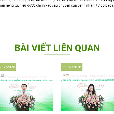
ất một khoảng thời gian tương tự. Đó là lý do tại sao chúng tách riêng
ian riêng tư, hiểu được chính xác câu chuyện của bệnh nhân, từ đó bác s
BÀI VIẾT LIÊN QUAN
/07/2026
30/07/2026