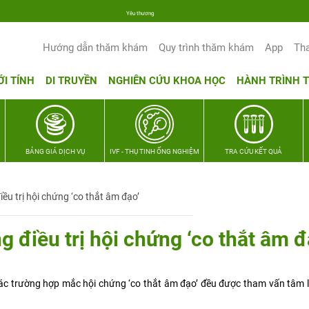
Yêu thương Lan tỏa – Trao hy vọng, vun trọn hạnh phúc gia đình Quân nhân
Hướng dẫn thăm khám
Quy trình thăm khám
App
Th
ỚI TÍNH
DI TRUYỀN
NGHIÊN CỨU KHOA HỌC
HÀNH TRÌNH 
BẢNG GIÁ DỊCH VỤ
IVF - THỤ TINH ỐNG NGHIỆM
TRA CỨU KẾT QUẢ
ều trị hội chứng ‘co thắt âm đạo’
g điều trị hội chứng ‘co thắt âm đ
các trường hợp mắc hội chứng ‘co thắt âm đạo’ đều được tham vấn tâm 