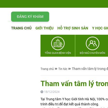
ĐĂNG KÝ KHÁM
TRANG CHỦ
GIỚI THIỆU
HỖ TRỢ SINH SẢN
Y HỌC GI
TỔNG QUAN BỆNH VIỆN
ĐỘI NGŨ CHUYÊN MÔN
Tham vấn tâm lý trong đi
Trang chủ
Tin tức
Tham vấn tâm lý tron
18/12/2024
Tại Trung tâm Y học Giới tính Hà Nội, 100% 
trình điều trị để đạt kết quả thành công.