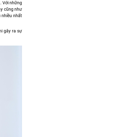
t. Với những
vậy cũng như
u nhiều nhất
i gây ra sự