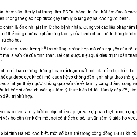
cần tham vấn tâm lý tại trung tâm, BS Tú thông tin: Co thắt âm đạo là các
n không thể giao hợp được gây tâm lý lo lắng sợ hãi cho người bệnh.
o chính là ổn định lại tâm lý cho bệnh nhân. Cùng với các liệu pháp tâm l
ề cơ thể cũng như các phản ứng tâm lý của bệnh nhân, từ đó từng bước
S Tú cho hay.
 trò quan trọng trong hỗ trợ những trường hợp mà căn nguyên của rối l
t mà là vấn đề của tinh thần. Để đạt được hiệu quả điều trị thì bản th
ĩ.
như rối loạn cương dương hoặc rối loạn xuất tinh, đã điều trị nhiều lầ
ể đạt được cực khoái, mối quan hệ vợ chồng dần lạnh nhạt theo thời gi
bác sĩ nhận thấy người chồng gặp vấn đề về tâm lý căng thẳng công vi
 trị, bác sĩ cùng chuyên gia tâm lý thực hiện trị liệu tâm lý cặp đôi, tìm
 điều trị phù hợp.
n quan đến tâm lý bởi họ chịu nhiều áp lực và sự phân biệt trong cộng
ì vậy họ cần tìm kiếm một nơi có thể chia sẻ, tư vấn tâm lý giúp họ vư
iới tính Hà Nội cho biết, một số bạn trẻ trong cộng đồng LGBT khi tồ