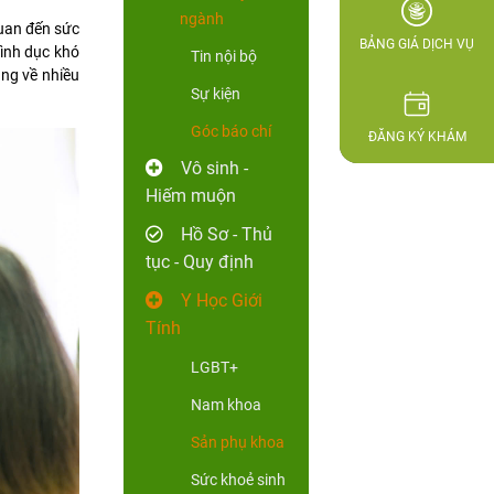
ngành
quan đến sức
BẢNG GIÁ DỊCH VỤ
tình dục khó
Tin nội bộ
ang về nhiều
Sự kiện
Góc báo chí
ĐĂNG KÝ KHÁM
Vô sinh -
Hiếm muộn
Hồ Sơ - Thủ
tục - Quy định
Y Học Giới
Tính
LGBT+
Nam khoa
Sản phụ khoa
Sức khoẻ sinh