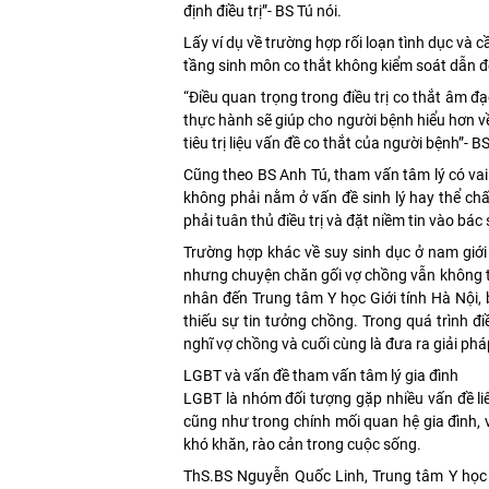
định điều trị”- BS Tú nói.
Lấy ví dụ về trường hợp rối loạn tình dục và 
tầng sinh môn co thắt không kiểm soát dẫn đế
“Điều quan trọng trong điều trị co thắt âm đạ
thực hành sẽ giúp cho người bệnh hiểu hơn v
tiêu trị liệu vấn đề co thắt của người bệnh”- B
Cũng theo BS Anh Tú, tham vấn tâm lý có vai
không phải nằm ở vấn đề sinh lý hay thể chấ
phải tuân thủ điều trị và đặt niềm tin vào bác s
Trường hợp khác về suy sinh dục ở nam giới 
nhưng chuyện chăn gối vợ chồng vẫn không th
nhân đến Trung tâm Y học Giới tính Hà Nội, 
thiếu sự tin tưởng chồng. Trong quá trình điều
nghĩ vợ chồng và cuối cùng là đưa ra giải pháp
LGBT và vấn đề tham vấn tâm lý gia đình
LGBT là nhóm đối tượng gặp nhiều vấn đề liê
cũng như trong chính mối quan hệ gia đình, v
khó khăn, rào cản trong cuộc sống.
ThS.BS Nguyễn Quốc Linh, Trung tâm Y học G