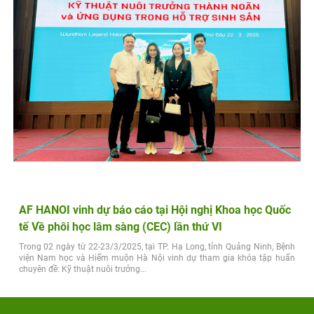
AF HANOI vinh dự báo cáo tại Hội nghị Khoa học Quốc
tế Về phôi học lâm sàng (CEC) lần thứ VI
Trong 02 ngày từ 22-23/3/2025, tại TP. Hạ Long, tỉnh Quảng Ninh, Bệnh
viện Nam học và Hiếm muộn Hà Nội vinh dự tham gia khóa tập huấn
chuyên đề: Kỹ thuật nuôi trưởng...