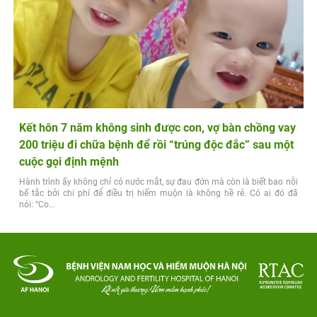
Kết hôn 7 năm không sinh được con, vợ bàn chồng vay
200 triệu đi chữa bệnh để rồi “trúng độc đắc” sau một
cuộc gọi định mệnh
Hành trình ấy không chỉ có nước mắt, sự đau đớn mà còn là biết bao nỗi
bế tắc bởi chi phí để điều trị hiếm muộn là không hề rẻ. Có ai đó đã
nói: “Co...