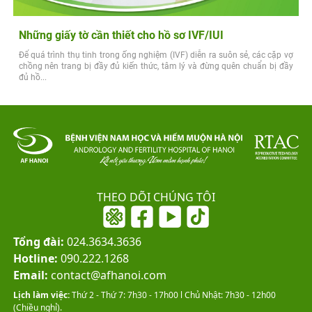
Những giấy tờ cần thiết cho hồ sơ IVF/IUI
Để quá trình thụ tinh trong ống nghiệm (IVF) diễn ra suôn sẻ, các cặp vợ
chồng nên trang bị đầy đủ kiến thức, tâm lý và đừng quên chuẩn bị đầy
đủ hồ...
THEO DÕI CHÚNG TÔI
Tổng đài:
024.3634.3636
Hotline:
090.222.1268
Email:
contact@afhanoi.com
Lịch làm việc:
Thứ 2 - Thứ 7: 7h30 - 17h00 l Chủ Nhật: 7h30 - 12h00
(Chiều nghỉ).