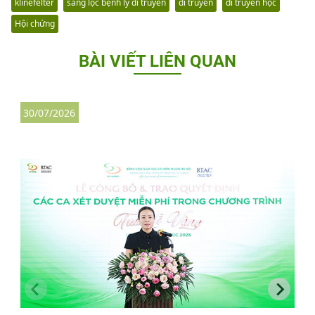
klinefelter
sàng lọc bệnh lý di truyền
di truyền
di truyền học
Hội chứng
BÀI VIẾT LIÊN QUAN
30/07/2026
3