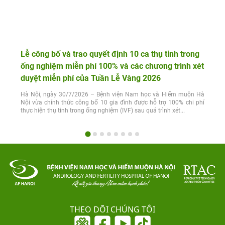
Lễ công bố và trao quyết định 10 ca thụ tinh trong
ống nghiệm miễn phí 100% và các chương trình xét
duyệt miễn phí của Tuần Lễ Vàng 2026
Hà Nội, ngày 30/7/2026 – Bệnh viện Nam học và Hiếm muộn Hà
Nội vừa chính thức công bố 10 gia đình được hỗ trợ 100% chi phí
thực hiện thụ tinh trong ống nghiệm (IVF) sau quá trình xét...
THEO DÕI CHÚNG TÔI