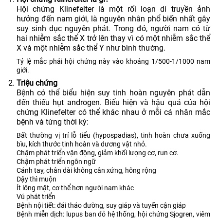
Hội chứng Klinefelter là một rối loạn di truyền ảnh
hưởng đến nam giới, là nguyên nhân phổ biến nhất gây
suy sinh dục nguyên phát. Trong đó, người nam có từ
hai nhiễm sắc thể X trở lên thay vì có một nhiễm sắc thể
X và một nhiễm sắc thể Y như bình thường.
Tỷ lệ mắc phải hội chứng này vào khoảng 1/500-1/1000 nam
giới.
Triệu chứng
Bệnh có thể biểu hiện suy tinh hoàn nguyên phát dẫn
đến thiếu hụt androgen. Biểu hiện và hậu quả của hội
chứng Klinefelter có thể khác nhau ở mỗi cá nhân mắc
bệnh và từng thời kỳ:
Bất thường vị trí lỗ tiểu (hypospadias), tinh hoàn chưa xuống
bìu, kích thước tinh hoàn và dương vật nhỏ.
Chậm phát triển vận động, giảm khối lượng cơ, run cơ.
Chậm phát triển ngôn ngữ
Cánh tay, chân dài không cân xứng, hông rộng
Dậy thì muộn
Ít lông mặt, cơ thể hơn người nam khác
Vú phát triển
Bệnh nội tiết: đái tháo đường, suy giáp và tuyến cận giáp
Bệnh miễn dịch: lupus ban đỏ hệ thống, hội chứng Sjogren, viêm