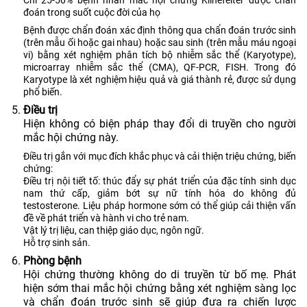
đoán trong suốt cuộc đời của họ
Bệnh được chẩn đoán xác định thông qua chẩn đoán trước sinh
(trên mẫu ối hoặc gai nhau) hoặc sau sinh (trên mẫu máu ngoại
vi) bằng xét nghiệm phân tích bộ nhiễm sắc thể (Karyotype),
microarray nhiễm sắc thể (CMA), QF-PCR, FISH. Trong đó
Karyotype là xét nghiệm hiệu quả và giá thành rẻ, được sử dụng
phổ biến.
Điều trị
Hiện không có biện pháp thay đổi di truyền cho người
mắc hội chứng này.
Điều trị gắn với mục đích khắc phục và cải thiện triệu chứng, biến
chứng:
Điều trị nội tiết tố: thúc đẩy sự phát triển của đặc tính sinh dục
nam thứ cấp, giảm bớt sự nữ tính hóa do không đủ
testosterone. Liệu pháp hormone sớm có thể giúp cải thiện vấn
đề về phát triển và hành vi cho trẻ nam.
Vật lý trị liệu, can thiệp giáo dục, ngôn ngữ.
Hỗ trợ sinh sản.
Phòng bệnh
Hội chứng thường không do di truyền từ bố mẹ. Phát
hiện sớm thai mắc hội chứng bằng xét nghiệm sàng lọc
và chẩn đoán trước sinh sẽ giúp đưa ra chiến lược