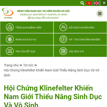
Yêu
thương
Lan
tỏa
–
TỔNG QUAN BỆNH VIỆN
ĐỘI NGŨ CHUYÊN MÔN
Trao
hy
BẢNG GIÁ DỊCH VỤ
IVF - THỤ TINH ỐNG NGHIỆM
vọng,
vun
TRA CỨU KẾT QUẢ
GÓC BÁO CHÍ
trọn
hạnh
Trang chủ
Tin tức
phúc
Hội Chứng Klinefelter Khiến Nam Giới Thiểu Năng Sinh Dục Và Vô
gia
Sinh
đình
Quân
Hội Chứng Klinefelter Khiến
nhân
Nam Giới Thiểu Năng Sinh Dục
Và Vô Sinh