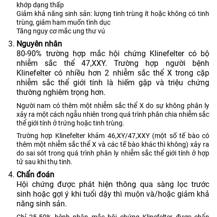
khớp dạng thấp
Giảm khả năng sinh sản: lượng tinh trùng ít hoặc không có tinh
trùng, giảm ham muốn tình dục
Tăng nguy cơ mắc ung thư vú
Nguyên nhân
80-90% trường hợp mắc hội chứng Klinefelter có bộ
nhiễm sắc thể 47,XXY. Trường hợp người bệnh
Klinefelter có nhiều hơn 2 nhiễm sắc thể X trong cặp
nhiễm sắc thể giới tính là hiếm gặp và triệu chứng
thường nghiêm trọng hơn.
Người nam có thêm một nhiễm sắc thể X do sự không phân ly
xảy ra một cách ngẫu nhiên trong quá trình phân chia nhiễm sắc
thể giới tính ở trứng hoặc tinh trùng.
Trường hợp Klinefelter khảm 46,XY/47,XXY (một số tế bào có
thêm một nhiễm sắc thể X và các tế bào khác thì không) xảy ra
do sai sót trong quá trình phân ly nhiễm sắc thể giới tính ở hợp
tử sau khi thụ tinh.
Chẩn đoán
Hội chứng được phát hiện thông qua sàng lọc trước
sinh hoặc gợi ý khi tuổi dậy thì muộn và/hoặc giảm khả
năng sinh sản.
Chỉ 25-50% bệnh nhân mắc hội chứng Klinefelter được chẩn