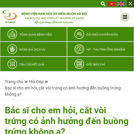
Yêu
thương
Lan
tỏa
–
TỔNG QUAN BỆNH VIỆN
ĐỘI NGŨ CHUYÊN MÔN
Trao
hy
BẢNG GIÁ DỊCH VỤ
IVF - THỤ TINH ỐNG NGHIỆM
vọng,
vun
TRA CỨU KẾT QUẢ
GÓC BÁO CHÍ
trọn
hạnh
Trang chủ
Hỏi Đáp
phúc
Bác sĩ cho em hỏi, cắt vòi trứng có ảnh hưởng đến buồng trứng
gia
không ạ?
đình
Quân
Bác sĩ cho em hỏi, cắt vòi
nhân
trứng có ảnh hưởng đến buồng
trứng không ạ?