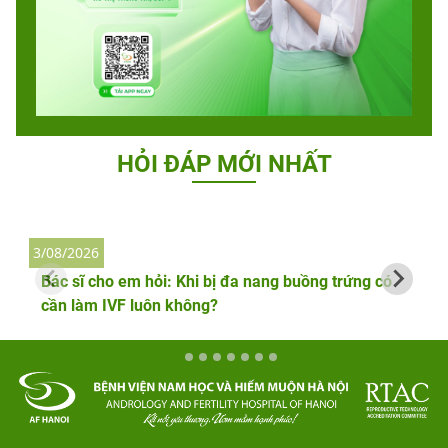
HỎI ĐÁP MỚI NHẤT
3/08/2026
2
Bác sĩ cho em hỏi: Khi bị đa nang buồng trứng có
cần làm IVF luôn không?