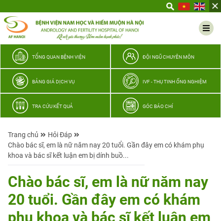
Yêu
thương
Lan
tỏa
–
TỔNG QUAN BỆNH VIỆN
ĐỘI NGŨ CHUYÊN MÔN
Trao
hy
BẢNG GIÁ DỊCH VỤ
IVF - THỤ TINH ỐNG NGHIỆM
vọng,
vun
TRA CỨU KẾT QUẢ
GÓC BÁO CHÍ
trọn
hạnh
Trang chủ
Hỏi Đáp
phúc
Chào bác sĩ, em là nữ năm nay 20 tuổi. Gần đây em có khám phụ
gia
khoa và bác sĩ kết luận em bị dính buồ...
đình
Quân
Chào bác sĩ, em là nữ năm nay
nhân
20 tuổi. Gần đây em có khám
phụ khoa và bác sĩ kết luận em