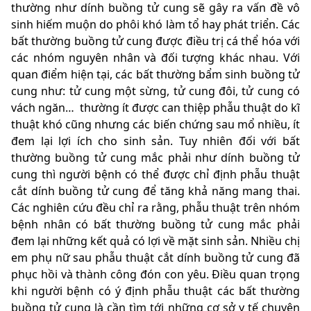
thường như dính buồng tử cung sẽ gây ra vấn đề vô
sinh hiếm muộn do phôi khó làm tổ hay phát triển. Các
bất thường buồng tử cung được điều trị cá thể hóa với
các nhóm nguyên nhân và đối tượng khác nhau. Với
quan điểm hiện tại, các bất thường bẩm sinh buồng tử
cung như: tử cung một sừng, tử cung đôi, tử cung có
vách ngăn… thường ít được can thiệp phẫu thuật do kĩ
thuật khó cũng nhưng các biến chứng sau mổ nhiều, ít
đem lại lợi ích cho sinh sản. Tuy nhiên đối với bất
thường buồng tử cung mắc phải như dính buồng tử
cung thì người bệnh có thể được chỉ định phẫu thuật
cắt dính buồng tử cung để tăng khả năng mang thai.
Các nghiên cứu đều chỉ ra rằng, phẫu thuật trên nhóm
bệnh nhân có bất thường buồng tử cung mắc phải
đem lại những kết quả có lợi về mặt sinh sản. Nhiều chị
em phụ nữ sau phẫu thuật cắt dính buồng tử cung đã
phục hồi và thành công đón con yêu. Điều quan trọng
khi người bệnh có ý định phẫu thuật các bất thường
buồng tử cung là cần tìm tới những cơ sở y tế chuyên