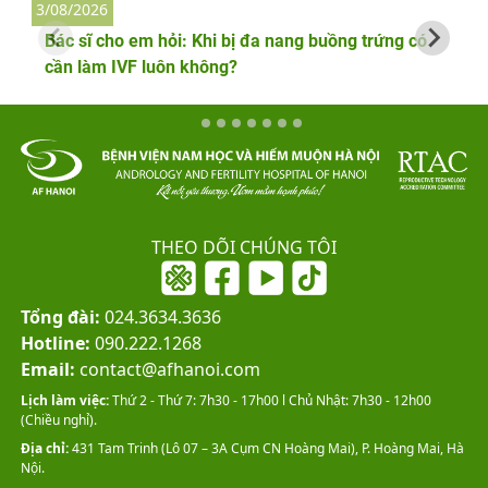
3/08/2026
2
Bác sĩ cho em hỏi: Khi bị đa nang buồng trứng có
cần làm IVF luôn không?
THEO DÕI CHÚNG TÔI
Tổng đài:
024.3634.3636
Hotline:
090.222.1268
Email:
contact@afhanoi.com
Lịch làm việc:
Thứ 2 - Thứ 7: 7h30 - 17h00 l Chủ Nhật: 7h30 - 12h00
(Chiều nghỉ).
Địa chỉ:
431 Tam Trinh (Lô 07 – 3A Cụm CN Hoàng Mai), P. Hoàng Mai, Hà
Nội.