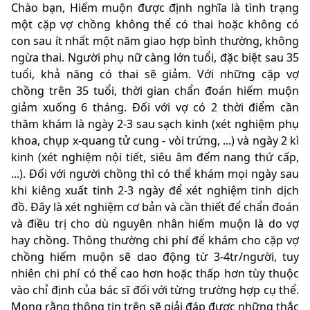
Chào bạn, Hiếm muộn được định nghĩa là tình trạng
một cặp vợ chồng không thể có thai hoặc không có
con sau ít nhất một năm giao hợp bình thường, không
ngừa thai. Người phụ nữ càng lớn tuổi, đặc biệt sau 35
tuổi, khả năng có thai sẽ giảm. Với những cặp vợ
chồng trên 35 tuổi, thời gian chẩn đoán hiếm muộn
giảm xuống 6 tháng. Đối với vợ có 2 thời điểm cần
thăm khám là ngày 2-3 sau sạch kinh (xét nghiệm phụ
khoa, chụp x-quang tử cung - vòi trứng, ...) và ngày 2 kì
kinh (xét nghiệm nội tiết, siêu âm đếm nang thứ cấp,
...). Đối với người chồng thì có thể khám mọi ngày sau
khi kiêng xuất tinh 2-3 ngày để xét nghiệm tinh dịch
đồ. Đây là xét nghiệm cơ bản và cần thiết để chẩn đoán
và điều trị cho dù nguyên nhân hiếm muộn là do vợ
hay chồng. Thông thường chi phí để khám cho cặp vợ
chồng hiếm muộn sẽ dao động từ 3-4tr/người, tuy
nhiên chi phí có thể cao hơn hoặc thấp hơn tùy thuộc
vào chỉ định của bác sĩ đối với từng trường hợp cụ thể.
Mong rằng thông tin trên sẽ giải đáp được những thắc