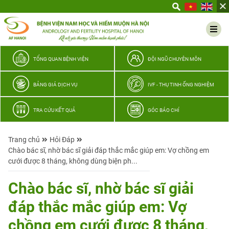
Yêu
thương
Lan
tỏa
–
TỔNG QUAN BỆNH VIỆN
ĐỘI NGŨ CHUYÊN MÔN
Trao
hy
BẢNG GIÁ DỊCH VỤ
IVF - THỤ TINH ỐNG NGHIỆM
vọng,
vun
TRA CỨU KẾT QUẢ
GÓC BÁO CHÍ
trọn
hạnh
Trang chủ
Hỏi Đáp
phúc
Chào bác sĩ, nhờ bác sĩ giải đáp thắc mắc giúp em: Vợ chồng em
gia
cưới được 8 tháng, không dùng biện ph...
đình
Quân
Chào bác sĩ, nhờ bác sĩ giải
nhân
đáp thắc mắc giúp em: Vợ
chồng em cưới được 8 tháng,