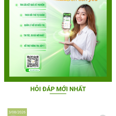
HỎI ĐÁP MỚI NHẤT
3/08/2026
2