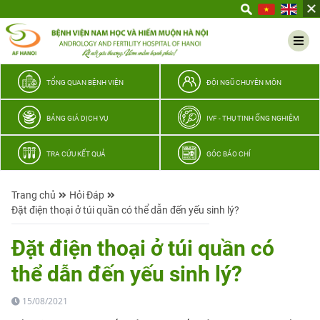
Yêu
thương
Lan
tỏa
–
TỔNG QUAN BỆNH VIỆN
ĐỘI NGŨ CHUYÊN MÔN
Trao
hy
BẢNG GIÁ DỊCH VỤ
IVF - THỤ TINH ỐNG NGHIỆM
vọng,
vun
TRA CỨU KẾT QUẢ
GÓC BÁO CHÍ
trọn
hạnh
Trang chủ
Hỏi Đáp
phúc
Đặt điện thoại ở túi quần có thể dẫn đến yếu sinh lý?
gia
đình
Đặt điện thoại ở túi quần có
Quân
thể dẫn đến yếu sinh lý?
nhân
15/08/2021