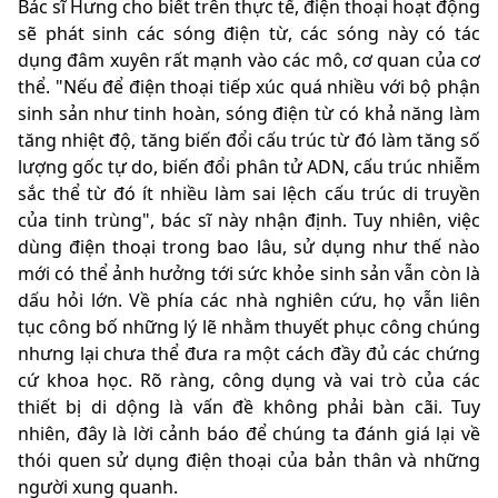
Bác sĩ Hưng cho biết trên thực tế, điện thoại hoạt động
sẽ phát sinh các sóng điện từ, các sóng này có tác
dụng đâm xuyên rất mạnh vào các mô, cơ quan của cơ
thể. "Nếu để điện thoại tiếp xúc quá nhiều với bộ phận
sinh sản như tinh hoàn, sóng điện từ có khả năng làm
tăng nhiệt độ, tăng biến đổi cấu trúc từ đó làm tăng số
lượng gốc tự do, biến đổi phân tử ADN, cấu trúc nhiễm
sắc thể từ đó ít nhiều làm sai lệch cấu trúc di truyền
của tinh trùng", bác sĩ này nhận định. Tuy nhiên, việc
dùng điện thoại trong bao lâu, sử dụng như thế nào
mới có thể ảnh hưởng tới sức khỏe sinh sản vẫn còn là
dấu hỏi lớn. Về phía các nhà nghiên cứu, họ vẫn liên
tục công bố những lý lẽ nhằm thuyết phục công chúng
nhưng lại chưa thể đưa ra một cách đầy đủ các chứng
cứ khoa học. Rõ ràng, công dụng và vai trò của các
thiết bị di dộng là vấn đề không phải bàn cãi. Tuy
nhiên, đây là lời cảnh báo để chúng ta đánh giá lại về
thói quen sử dụng điện thoại của bản thân và những
người xung quanh.