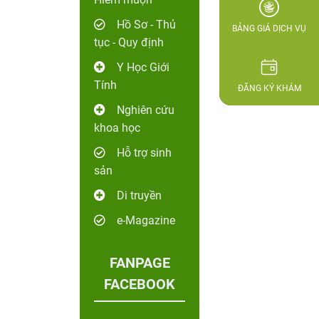
Hồ Sơ - Thủ
BẢNG GIÁ DỊCH VỤ
tục - Quy định
Y Học Giới
Tính
ĐĂNG KÝ KHÁM
Nghiên cứu
khoa học
Hỗ trợ sinh
sản
Di truyền
e-Magazine
FANPAGE
FACEBOOK