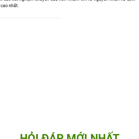
 cao nhất.
HỎI ĐÁP MỚI NHẤT