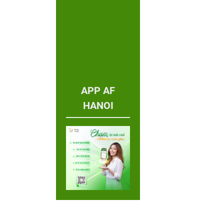
APP AF
HANOI