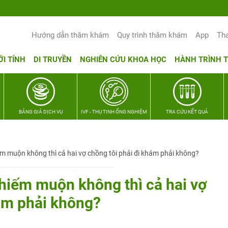
Yêu thương Lan tỏa – Trao hy vọng, vun 
Hướng dẫn thăm khám
Quy trình thăm khám
App
Th
ỚI TÍNH
DI TRUYỀN
NGHIÊN CỨU KHOA HỌC
HÀNH TRÌNH 
BẢNG GIÁ DỊCH VỤ
IVF - THỤ TINH ỐNG NGHIỆM
TRA CỨU KẾT QUẢ
iếm muộn không thì cả hai vợ chồng tôi phải đi khám phải không?
h hiếm muộn không thì cả hai vợ
hám phải không?