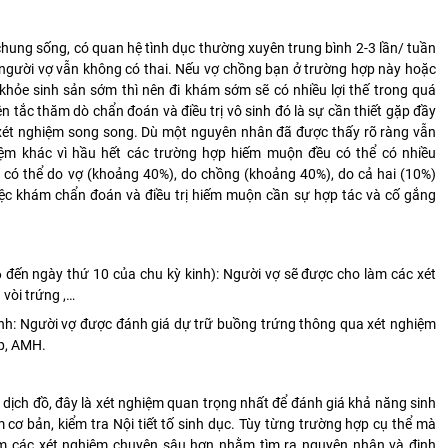
chung sống, có quan hệ tình dục thường xuyên trung bình 2-3 lần/ tuần
người vợ vẫn không có thai. Nếu vợ chồng bạn ở trường hợp này hoặc
khỏe sinh sản sớm thì nên đi khám sớm sẽ có nhiều lợi thế trong quá
ên tắc thăm dò chẩn đoán và điều trị vô sinh đó là sự cần thiết gặp đầy
 xét nghiệm song song. Dù một nguyên nhân đã được thấy rõ ràng vẫn
ệm khác vì hầu hết các trường hợp hiếm muộn đều có thể có nhiều
có thể do vợ (khoảng 40%), do chồng (khoảng 40%), do cả hai (10%)
iệc khám chẩn đoán và điều trị hiếm muộn cần sự hợp tác và cố gắng
 6 đến ngày thứ 10 của chu kỳ kinh): Người vợ sẽ được cho làm các xét
vòi trứng ,…
inh: Người vợ được đánh giá dự trữ buồng trứng thông qua xét nghiệm
ấp, AMH.
nh dịch đồ, đây là xét nghiệm quan trọng nhất để đánh giá khả năng sinh
 cơ bản, kiểm tra Nội tiết tố sinh dục. Tùy từng trường hợp cụ thể mà
m các xét nghiệm chuyên sâu hơn nhằm tìm ra nguyên nhân và định