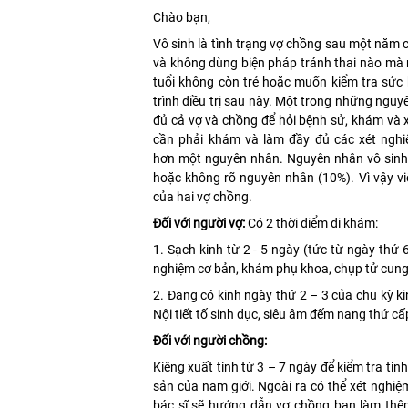
Chào bạn,
Vô sinh là tình trạng vợ chồng sau một năm 
và không dùng biện pháp tránh thai nào mà 
tuổi không còn trẻ hoặc muốn kiểm tra sức 
trình điều trị sau này. Một trong những nguy
đủ cả vợ và chồng để hỏi bệnh sử, khám và
cần phải khám và làm đầy đủ các xét nghi
hơn một nguyên nhân. Nguyên nhân vô sinh 
hoặc không rõ nguyên nhân (10%). Vì vậy v
của hai vợ chồng.
Đối với người vợ:
Có 2 thời điểm đi khám:
1. Sạch kinh từ 2 - 5 ngày (tức từ ngày thứ
nghiệm cơ bản, khám phụ khoa, chụp tử cung 
2. Đang có kinh ngày thứ 2 – 3 của chu kỳ k
Nội tiết tố sinh dục, siêu âm đếm nang thứ c
Đối với người chồng:
Kiêng xuất tinh từ 3 – 7 ngày để kiểm tra ti
sản của nam giới. Ngoài ra có thể xét nghiệm
bác sĩ sẽ hướng dẫn vợ chồng bạn làm thê