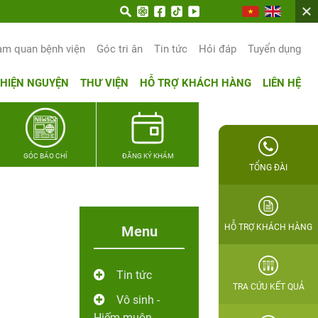
trọn hạnh phúc gia đình Quân nhân
am quan bệnh viện
Góc tri ân
Tin tức
Hỏi đáp
Tuyển dụng
THIỆN NGUYỆN
THƯ VIỆN
HỖ TRỢ KHÁCH HÀNG
LIÊN HỆ
GÓC BÁO CHÍ
ĐĂNG KÝ KHÁM
TỔNG ĐÀI
HỖ TRỢ KHÁCH HÀNG
Menu
Tin tức
TRA CỨU KẾT QUẢ
Vô sinh -
Hiếm muộn