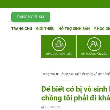
ĐĂNG KÝ KHÁM
TRANG CHỦ
GIỚI THIỆU
HỖ TRỢ SINH SẢN
Y HỌC GI
TỔNG QUAN BỆNH VIỆN
ĐỘI NGŨ CHUYÊN MÔN
Để biết có bị vô sinh h
Trang chủ
Hỏi Đáp
Để biết có bị vô sin
chồng tôi phải đi k
05/10/2024