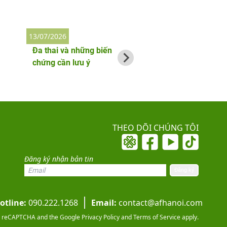
13/07/2026
2/06/2026
Đa thai và những biến
Thai phụ bị nhiễm
chứng cần lưu ý
làm gì đầu tiên?
THEO DÕI CHÚNG TÔI
Đăng ký nhận bản tin
otline:
090.222.1268
Email:
contact@afhanoi.com
 by reCAPTCHA and the Google
Privacy Policy
and
Terms of Service
apply.