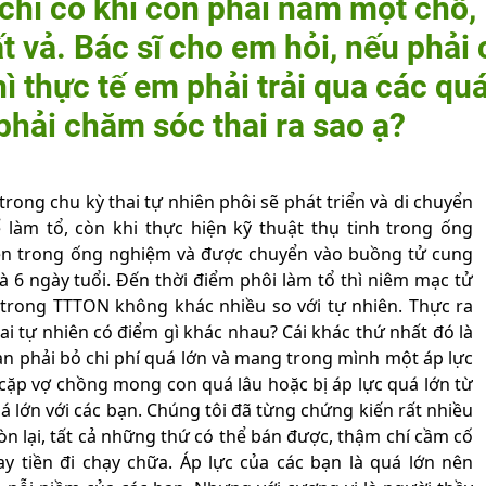
 chí có khi còn phải nằm một chỗ,
t vả. Bác sĩ cho em hỏi, nếu phải 
ì thực tế em phải trải qua các qu
 phải chăm sóc thai ra sao ạ?
trong chu kỳ thai tự nhiên phôi sẽ phát triển và di chuyển
làm tổ, còn khi thực hiện kỹ thuật thụ tinh trong ống
bên trong ống nghiệm và được chuyển vào buồng tử cung
là 6 ngày tuổi. Đến thời điểm phôi làm tổ thì niêm mạc tử
trong TTTON không khác nhiều so với tự nhiên. Thực ra
ai tự nhiên có điểm gì khác nhau? Cái khác thứ nhất đó là
ạn phải bỏ chi phí quá lớn và mang trong mình một áp lực
cặp vợ chồng mong con quá lâu hoặc bị áp lực quá lớn từ
quá lớn với các bạn. Chúng tôi đã từng chứng kiến rất nhiều
n lại, tất cả những thứ có thể bán được, thậm chí cầm cố
 tiền đi chạy chữa. Áp lực của các bạn là quá lớn nên