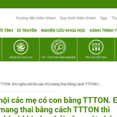
Hướng dẫn thăm khám
Quy trình thăm khám
App
Th
ỚI TÍNH
DI TRUYỀN
NGHIÊN CỨU KHOA HỌC
HÀNH TRÌNH 
BẢNG GIÁ DỊCH VỤ
IVF - THỤ TINH ỐNG NGHIỆM
TRA CỨU KẾT QUẢ
TTON. Em nghe nói khi các chị mang thai bằng cách TTTON t...
 hội các mẹ có con bằng TTTON. 
ị mang thai bằng cách TTTON thì