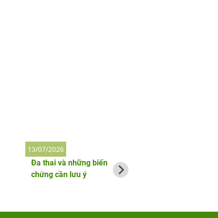
13/07/2026
2/06/2026
Đa thai và những biến
Thai phụ bị nhiễm
chứng cần lưu ý
làm gì đầu tiên?