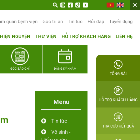
am quan bệnh viện
Góc tri ân
Tin tức
Hỏi đáp
Tuyển dụng
THIỆN NGUYỆN
THƯ VIỆN
HỖ TRỢ KHÁCH HÀNG
LIÊN HỆ
GÓC BÁO CHÍ
ĐĂNG KÝ KHÁM
TỔNG ĐÀI
HỖ TRỢ KHÁCH HÀNG
Menu
Em
Tin tức
TRA CỨU KẾT QUẢ
Vô sinh -
Hiếm muộn