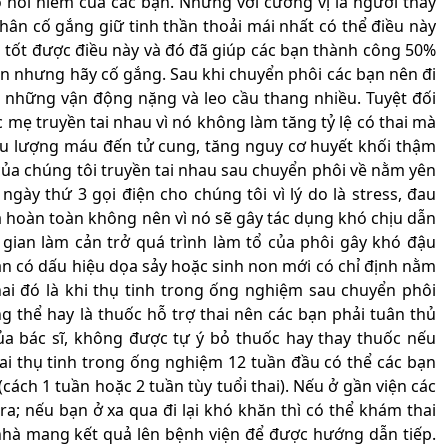
 nỗi niềm của các bạn. Nhưng với cương vị là người thầy
ân cố gắng giữ tinh thần thoải mái nhất có thể điều này
 tốt được điều này và đó đã giúp các bạn thành công 50%
bạn nhưng hãy cố gắng. Sau khi chuyển phôi các bạn nên đi
h những vận động nặng và leo cầu thang nhiều. Tuyệt đối
ẹ truyền tai nhau vì nó không làm tăng tỷ lệ có thai mà
u lượng máu đến tử cung, tăng nguy cơ huyết khối thậm
 của chúng tôi truyền tai nhau sau chuyển phôi về nằm yên
ngày thứ 3 gọi điện cho chúng tôi vì lý do là stress, đau
à hoàn toàn không nên vì nó sẽ gây tác dụng khó chịu dẫn
gian làm cản trở quá trình làm tổ của phôi gây khó đậu
bạn có dấu hiệu dọa sảy hoặc sinh non mới có chỉ định nằm
hai đó là khi thụ tinh trong ống nghiệm sau chuyển phôi
 thể hay là thuốc hỗ trợ thai nên các bạn phải tuân thủ
ủa bác sĩ, không được tự ý bỏ thuốc hay thay thuốc nếu
thai thụ tinh trong ống nghiệm 12 tuần đầu có thể các bạn
ách 1 tuần hoặc 2 tuần tùy tuổi thai). Nếu ở gần viện các
a; nếu bạn ở xa qua đi lại khó khăn thì có thể khám thai
 nhà mang kết quả lên bệnh viện để được hướng dẫn tiếp.