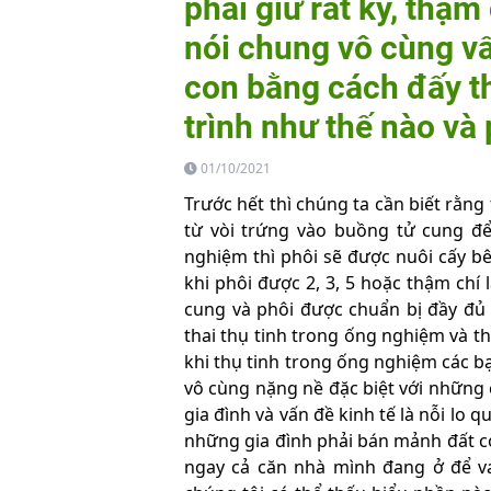
phải giữ rất kỹ, thậm
nói chung vô cùng vấ
con bằng cách đấy th
trình như thế nào và
01/10/2021
Trước hết thì chúng ta cần biết rằng 
từ vòi trứng vào buồng tử cung để 
nghiệm thì phôi sẽ được nuôi cấy 
khi phôi được 2, 3, 5 hoặc thậm chí 
cung và phôi được chuẩn bị đầy đủ 
thai thụ tinh trong ống nghiệm và th
khi thụ tinh trong ống nghiệm các b
vô cùng nặng nề đặc biệt với những 
gia đình và vấn đề kinh tế là nỗi lo 
những gia đình phải bán mảnh đất cò
ngay cả căn nhà mình đang ở để vay