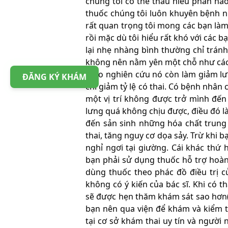
chúng tôi có thể thấu hiểu phần nào
thuốc chúng tôi luôn khuyên bệnh nh
rất quan trọng tôi mong các bạn làm
rồi mặc dù tôi hiểu rất khó với các 
lại nhẹ nhàng bình thường chỉ trán
không nên nằm yên một chỗ như các m
theo nghiên cứu nó còn làm giảm lư
ĐĂNG KÝ KHÁM
chí giảm tỷ lệ có thai. Có bệnh nhân
một vị trí không được trở mình đến 
lưng quá không chịu được, điều đó l
đến sản sinh những hóa chất trung 
thai, tăng nguy cơ dọa sảy. Trừ khi 
nghỉ ngơi tại giường. Cái khác thứ 
bạn phải sử dụng thuốc hỗ trợ hoàng
dùng thuốc theo phác đồ điều trị c
không có ý kiến của bác sĩ. Khi có 
sẽ được hẹn thăm khám sát sao hơn(c
bạn nên qua viện để khám và kiểm tr
tại cơ sở khám thai uy tín và người