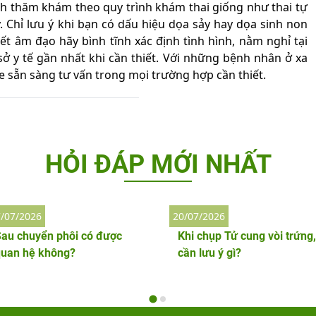
ch thăm khám theo quy trình khám thai giống như thai tự
ỹ. Chỉ lưu ý khi bạn có dấu hiệu dọa sảy hay dọa sinh non
t âm đạo hãy bình tĩnh xác định tình hình, nằm nghỉ tại
ở y tế gần nhất khi cần thiết. Với những bệnh nhân ở xa
ne sẵn sàng tư vấn trong mọi trường hợp cần thiết.
HỎI ĐÁP MỚI NHẤT
/07/2026
20/07/2026
au chuyển phôi có được
Khi chụp Tử cung vòi trứng,
quan hệ không?
cần lưu ý gì?