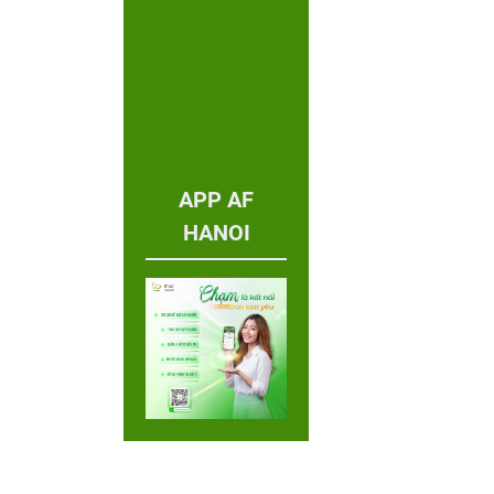
APP AF
HANOI