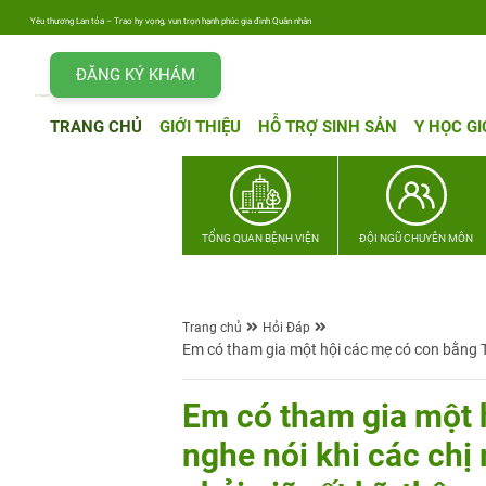
Yêu thương Lan tỏa – Trao hy vọng, vun trọn hạnh phúc gia đình Quân nhân
ĐĂNG KÝ KHÁM
TRANG CHỦ
GIỚI THIỆU
HỖ TRỢ SINH SẢN
Y HỌC GI
TỔNG QUAN BỆNH VIỆN
ĐỘI NGŨ CHUYÊN MÔN
Trang chủ
Hỏi Đáp
Em có tham gia một hội các mẹ có con bằng T
Em có tham gia một
nghe nói khi các ch