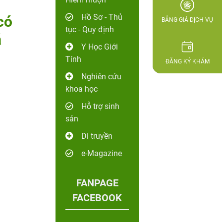
Hồ Sơ - Thủ
có
BẢNG GIÁ DỊCH VỤ
tục - Quy định
á
Y Học Giới
Tính
ĐĂNG KÝ KHÁM
Nghiên cứu
khoa học
Hỗ trợ sinh
sản
Di truyền
e-Magazine
FANPAGE
FACEBOOK