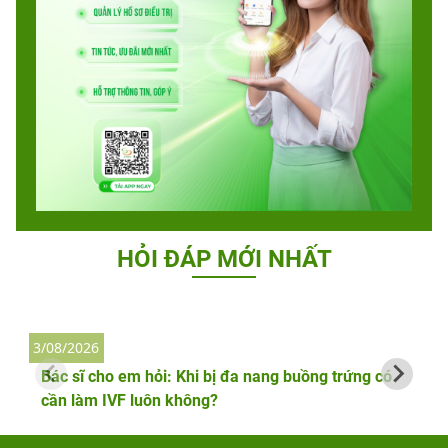
HỎI ĐÁP MỚI NHẤT
3/08/2026
2
Bác sĩ cho em hỏi: Khi bị đa nang buồng trứng có
cần làm IVF luôn không?