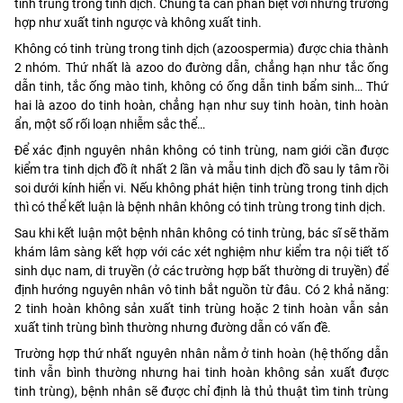
tinh trùng trong tinh dịch. Chúng ta cần phân biệt với những trường
hợp như xuất tinh ngược và không xuất tinh.
Không có tinh trùng trong tinh dịch (azoospermia) được chia thành
2 nhóm. Thứ nhất là azoo do đường dẫn, chẳng hạn như tắc ống
dẫn tinh, tắc ống mào tinh, không có ống dẫn tinh bẩm sinh… Thứ
hai là azoo do tinh hoàn, chẳng hạn như suy tinh hoàn, tinh hoàn
ẩn, một số rối loạn nhiễm sắc thể…
Để xác định nguyên nhân không có tinh trùng, nam giới cần được
kiểm tra tinh dịch đồ ít nhất 2 lần và mẫu tinh dịch đồ sau ly tâm rồi
soi dưới kính hiển vi. Nếu không phát hiện tinh trùng trong tinh dịch
thì có thể kết luận là bệnh nhân không có tinh trùng trong tinh dịch.
Sau khi kết luận một bệnh nhân không có tinh trùng, bác sĩ sẽ thăm
khám lâm sàng kết hợp với các xét nghiệm như kiểm tra nội tiết tố
sinh dục nam, di truyền (ở các trường hợp bất thường di truyền) để
định hướng nguyên nhân vô tinh bắt nguồn từ đâu. Có 2 khả năng:
2 tinh hoàn không sản xuất tinh trùng hoặc 2 tinh hoàn vẫn sản
xuất tinh trùng bình thường nhưng đường dẫn có vấn đề.
Trường hợp thứ nhất nguyên nhân nằm ở tinh hoàn (hệ thống dẫn
tinh vẫn bình thường nhưng hai tinh hoàn không sản xuất được
tinh trùng), bệnh nhân sẽ được chỉ định là thủ thuật tìm tinh trùng