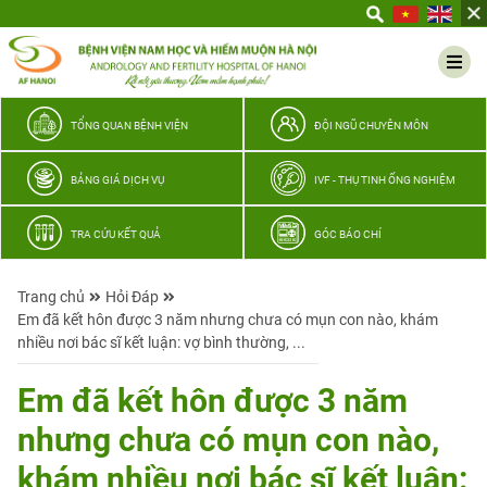
Yêu
thương
Lan
tỏa
–
TỔNG QUAN BỆNH VIỆN
ĐỘI NGŨ CHUYÊN MÔN
Trao
hy
BẢNG GIÁ DỊCH VỤ
IVF - THỤ TINH ỐNG NGHIỆM
vọng,
vun
TRA CỨU KẾT QUẢ
GÓC BÁO CHÍ
trọn
hạnh
Trang chủ
Hỏi Đáp
phúc
Em đã kết hôn được 3 năm nhưng chưa có mụn con nào, khám
gia
nhiều nơi bác sĩ kết luận: vợ bình thường, ...
đình
Quân
Em đã kết hôn được 3 năm
nhân
nhưng chưa có mụn con nào,
khám nhiều nơi bác sĩ kết luận: