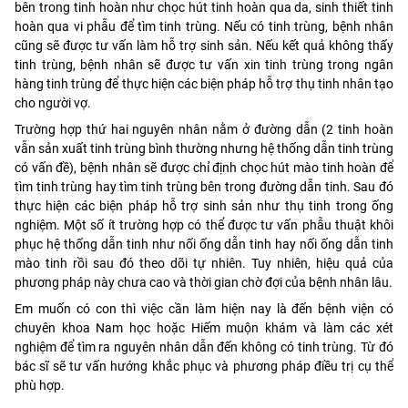
bên trong tinh hoàn như chọc hút tinh hoàn qua da, sinh thiết tinh
hoàn qua vi phẫu để tìm tinh trùng. Nếu có tinh trùng, bệnh nhân
cũng sẽ được tư vấn làm hỗ trợ sinh sản. Nếu kết quả không thấy
tinh trùng, bệnh nhân sẽ được tư vấn xin tinh trùng trong ngân
hàng tinh trùng để thực hiện các biện pháp hỗ trợ thụ tinh nhân tạo
cho người vợ.
Trường hợp thứ hai nguyên nhân nằm ở đường dẫn (2 tinh hoàn
vẫn sản xuất tinh trùng bình thường nhưng hệ thống dẫn tinh trùng
có vấn đề), bệnh nhân sẽ được chỉ định chọc hút mào tinh hoàn để
tìm tinh trùng hay tìm tinh trùng bên trong đường dẫn tinh. Sau đó
thực hiện các biện pháp hỗ trợ sinh sản như thụ tinh trong ống
nghiệm. Một số ít trường hợp có thể được tư vấn phẫu thuật khôi
phục hệ thống dẫn tinh như nối ống dẫn tinh hay nối ống dẫn tinh
mào tinh rồi sau đó theo dõi tự nhiên. Tuy nhiên, hiệu quả của
phương pháp này chưa cao và thời gian chờ đợi của bệnh nhân lâu.
Em muốn có con thì việc cần làm hiện nay là đến bệnh viện có
chuyên khoa Nam học hoặc Hiếm muộn khám và làm các xét
nghiệm để tìm ra nguyên nhân dẫn đến không có tinh trùng. Từ đó
bác sĩ sẽ tư vấn hướng khắc phục và phương pháp điều trị cụ thể
phù hợp.