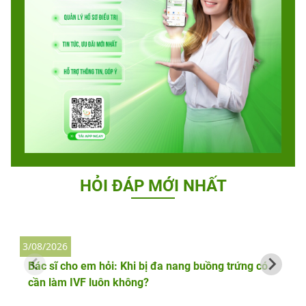
HỎI ĐÁP MỚI NHẤT
3/08/2026
2
Bác sĩ cho em hỏi: Khi bị đa nang buồng trứng có
cần làm IVF luôn không?