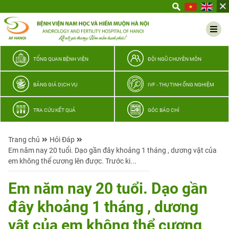
Yêu
thương
Lan
tỏa
–
TỔNG QUAN BỆNH VIỆN
ĐỘI NGŨ CHUYÊN MÔN
Trao
hy
BẢNG GIÁ DỊCH VỤ
IVF - THỤ TINH ỐNG NGHIỆM
vọng,
vun
TRA CỨU KẾT QUẢ
GÓC BÁO CHÍ
trọn
hạnh
Trang chủ
Hỏi Đáp
phúc
Em năm nay 20 tuổi. Dạo gần đây khoảng 1 tháng , dương vật của
gia
em không thể cương lên được. Trước ki...
đình
Quân
Em năm nay 20 tuổi. Dạo gần
nhân
đây khoảng 1 tháng , dương
vật của em không thể cương