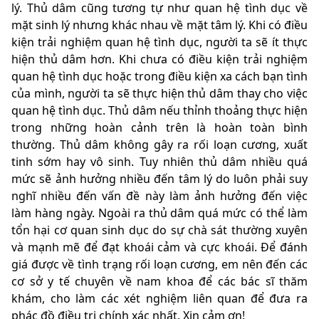
lý. Thủ dâm cũng tương tự như quan hệ tình dục về
mặt sinh lý nhưng khác nhau về mặt tâm lý. Khi có điều
kiện trải nghiệm quan hệ tình dục, người ta sẽ ít thực
hiện thủ dâm hơn. Khi chưa có điều kiện trải nghiệm
quan hệ tình dục hoặc trong điều kiện xa cách bạn tình
của mình, người ta sẽ thực hiện thủ dâm thay cho việc
quan hệ tình dục. Thủ dâm nếu thỉnh thoảng thực hiện
trong những hoàn cảnh trên là hoàn toàn bình
thường. Thủ dâm không gây ra rối loạn cương, xuất
tinh sớm hay vô sinh. Tuy nhiên thủ dâm nhiều quá
mức sẽ ảnh hưởng nhiều đến tâm lý do luôn phải suy
nghĩ nhiều đến vấn đề này làm ảnh hưởng đến việc
làm hàng ngày. Ngoài ra thủ dâm quá mức có thể làm
tổn hại cơ quan sinh dục do sự chà sát thường xuyên
và mạnh mẽ để đạt khoái cảm và cực khoái. Để đánh
giá được về tình trạng rối loạn cương, em nên đến các
cơ sở y tế chuyên về nam khoa để các bác sĩ thăm
khám, cho làm các xét nghiệm liên quan để đưa ra
phác đồ điều trị chính xác nhất. Xin cảm ơn!