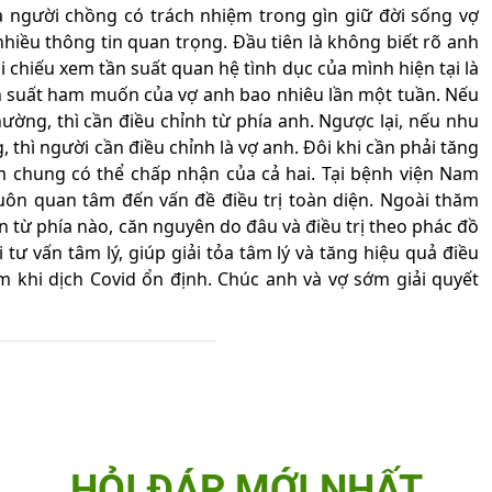
à người chồng có trách nhiệm trong gìn giữ đời sống vợ
nhiều thông tin quan trọng. Đầu tiên là không biết rõ anh
ối chiếu xem tần suất quan hệ tình dục của mình hiện tại là
ần suất ham muốn của vợ anh bao nhiêu lần một tuần. Nếu
ờng, thì cần điều chỉnh từ phía anh. Ngược lại, nếu nhu
thì người cần điều chỉnh là vợ anh. Đôi khi cần phải tăng
ểm chung có thể chấp nhận của cả hai. Tại bệnh viện Nam
uôn quan tâm đến vấn đề điều trị toàn diện. Ngoài thăm
 từ phía nào, căn nguyên do đâu và điều trị theo phác đồ
i tư vấn tâm lý, giúp giải tỏa tâm lý và tăng hiệu quả điều
m khi dịch Covid ổn định. Chúc anh và vợ sớm giải quyết
HỎI ĐÁP MỚI NHẤT