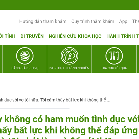
Yêu thương Lan tỏa – Trao hy vọng, vun trọ
Hướng dẫn thăm khám
Quy trình thăm khám
App
Th
ỚI TÍNH
DI TRUYỀN
NGHIÊN CỨU KHOA HỌC
HÀNH TRÌNH 
BẢNG GIÁ DỊCH VỤ
IVF - THỤ TINH ỐNG NGHIỆM
TRA CỨU KẾT QUẢ
dục với vợ tôi nữa. Tôi cảm thấy bất lực khi không thể ...
ấy không có ham muốn tình dục vớ
thấy bất lực khi không thể đáp ứng