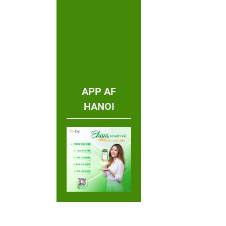
APP AF
HANOI