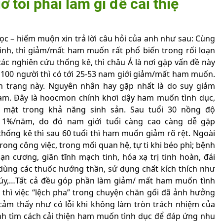
 tôi phải làm gì để cải thiệ
c – hiếm muộn xin trả lời câu hỏi của anh như sau: Cùng
 tinh, thì giảm/mất ham muốn rất phổ biến trong rối loạn
c nghiên cứu thống kê, thì châu Á là nơi gặp vấn đề này
cứ 100 người thì có tới 25-53 nam giới giảm/mất ham muốn.
h trạng này. Nguyên nhân hay gặp nhất là do suy giảm
am. Đây là hoocmon chính khơi dậy ham muốn tình dục,
 mặt trong khả năng sinh sản. Sau tuổi 30 nồng độ
h 1%/năm, do đó nam giới tuổi càng cao càng dễ gặp
hống kê thì sau 60 tuổi thì ham muốn giảm rõ rệt. Ngoài
 trong công việc, trong mối quan hệ, tự ti khi béo phì; bệnh
ạn cương, giãn tĩnh mạch tinh, hóa xạ trị tinh hoàn, đái
 dùng các thuốc hướng thần, sử dụng chất kích thích như
 túy,…Tất cả đều góp phần làm giảm/ mất ham muốn tình
 thì việc “lệch pha” trong chuyện chăn gối đã ảnh hưởng
 cảm thấy như có lỗi khi không làm tròn trách nhiệm của
anh tìm cách cải thiện ham muốn tình dục để đáp ứng nhu