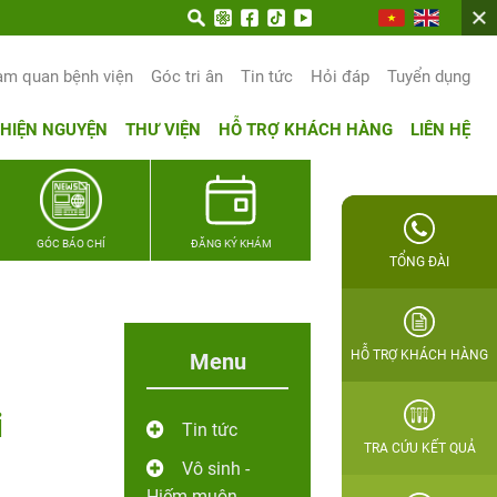
n hạnh phúc gia đình Quân nhân
am quan bệnh viện
Góc tri ân
Tin tức
Hỏi đáp
Tuyển dụng
THIỆN NGUYỆN
THƯ VIỆN
HỖ TRỢ KHÁCH HÀNG
LIÊN HỆ
GÓC BÁO CHÍ
ĐĂNG KÝ KHÁM
TỔNG ĐÀI
HỖ TRỢ KHÁCH HÀNG
Menu
i
Tin tức
TRA CỨU KẾT QUẢ
Vô sinh -
Hiếm muộn