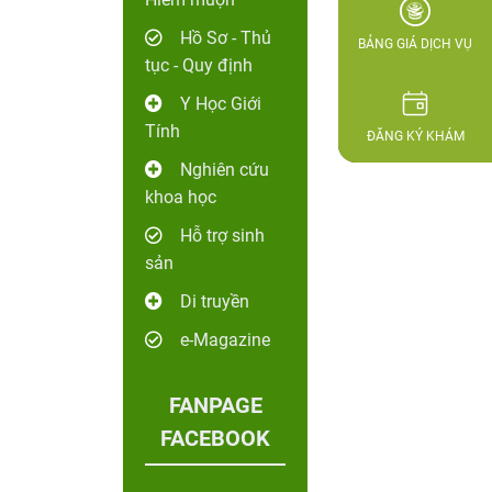
Hồ Sơ - Thủ
BẢNG GIÁ DỊCH VỤ
tục - Quy định
Y Học Giới
Tính
ĐĂNG KÝ KHÁM
Nghiên cứu
khoa học
Hỗ trợ sinh
sản
Di truyền
e-Magazine
FANPAGE
FACEBOOK