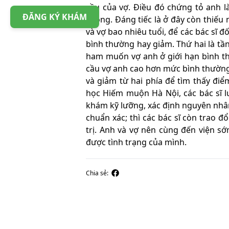
cầu của vợ. Điều đó chứng tỏ anh l
ĐĂNG KÝ KHÁM
chồng. Đáng tiếc là ở đây còn thiếu 
và vợ bao nhiêu tuổi, để các bác sĩ đ
bình thường hay giảm. Thứ hai là t
ham muốn vợ anh ở giới hạn bình thư
cầu vợ anh cao hơn mức bình thường, 
và giảm từ hai phía để tìm thấy đi
học Hiếm muộn Hà Nội, các bác sĩ l
khám kỹ lưỡng, xác định nguyên nhân
chuẩn xác; thì các bác sĩ còn trao đổ
trị. Anh và vợ nên cùng đến viện sớ
được tình trạng của mình.
Chia sẻ: