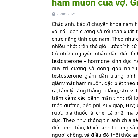
ham muốn của vợ. Giờ
28/08/2021
Chào anh, bác sĩ chuyên khoa nam họ
với rối loạn cương và rối loạn xuất
chức năng tình dục nam. Theo như cá
nhiều nhất trên thế giới, ước tính 
Có nhiều nguyên nhân dẫn đến tìn
testosterone – hormone sinh dục n
duy trì cương và đóng góp nhiều
testosterone giảm dần trung bìn
giảm/mất ham muốn, đặc biệt theo t
ra, tâm lý căng thẳng lo lắng, stress
trầm cảm; các bệnh mãn tính: rối lo
tháo đường, béo phì, suy giáp, HIV;
rượu bia thuốc lá, chè, cà phê, ma
dục. Theo như thông tin anh chia sẻ
đến tinh thần, khiến anh lo lắng và
người chồng, và điều đó thôi thúc 