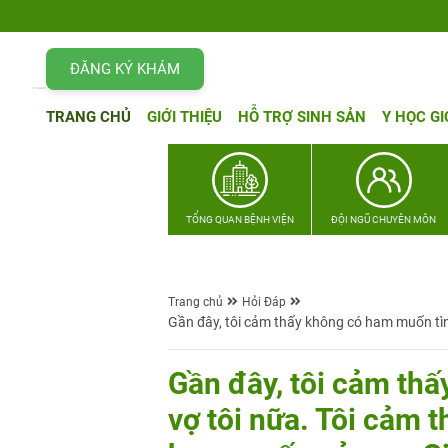
ĐĂNG KÝ KHÁM
TRANG CHỦ
GIỚI THIỆU
HỖ TRỢ SINH SẢN
Y HỌC GI
TỔNG QUAN BỆNH VIỆN
ĐỘI NGŨ CHUYÊN MÔN
Trang chủ
Hỏi Đáp
Gần đây, tôi cảm thấy không có ham muốn tình 
Gần đây, tôi cảm th
vợ tôi nữa. Tôi cảm 