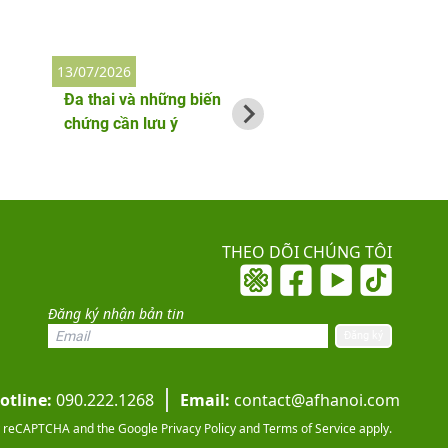
13/07/2026
2/06/2026
Đa thai và những biến
Thai phụ bị nhiễm
chứng cần lưu ý
làm gì đầu tiên?
THEO DÕI CHÚNG TÔI
Đăng ký nhận bản tin
otline:
090.222.1268
Email:
contact@afhanoi.com
 by reCAPTCHA and the Google
Privacy Policy
and
Terms of Service
apply.