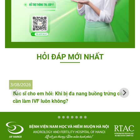
HỎI ĐÁP MỚI NHẤT
3/08/2026
2
Bác sĩ cho em hỏi: Khi bị đa nang buồng trứng có
cần làm IVF luôn không?