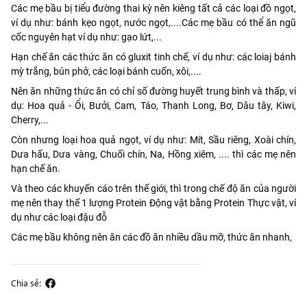
Các mẹ bầu bị tiểu đường thai kỳ nên kiêng tất cả các loại đồ ngọt,
ví dụ như: bánh kẹo ngọt, nước ngọt,....Các mẹ bầu có thể ăn ngũ
cốc nguyên hạt ví dụ như: gạo lứt,...
Hạn chế ăn các thức ăn có gluxit tinh chế, ví dụ như: các loiaj bánh
mỳ trắng, bún phở, các loại bánh cuốn, xôi,....
Nên ăn những thức ăn có chỉ số đường huyết trung bình và thấp, ví
dụ: Hoa quả - Ổi, Bưởi, Cam, Táo, Thanh Long, Bơ, Dâu tây, Kiwi,
Cherry,...
Còn nhưng loại hoa quả ngọt, ví dụ như: Mít, Sầu riêng, Xoài chín,
Dưa hấu, Dưa vàng, Chuối chín, Na, Hồng xiêm, .... thì các mẹ nên
hạn chế ăn.
Và theo các khuyến cáo trên thế giới, thì trong chế độ ăn của người
mẹ nên thay thế 1 lượng Protein Động vật bằng Protein Thực vật, ví
dụ như các loại đậu đỗ
Các mẹ bầu không nên ăn các đồ ăn nhiều dầu mỡ, thức ăn nhanh,
Chia sẻ: