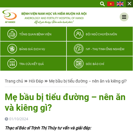
Yêu
thương
Lan
tỏa
–
TỔNG QUAN BỆNH VIỆN
ĐỘI NGŨ CHUYÊN MÔN
Trao
hy
BẢNG GIÁ DỊCH VỤ
IVF - THỤ TINH ỐNG NGHIỆM
vọng,
vun
TRA CỨU KẾT QUẢ
GÓC BÁO CHÍ
trọn
hạnh
Trang chủ
Hỏi Đáp
Mẹ bầu bị tiểu đường – nên ăn và kiêng gì?
phúc
gia
Mẹ bầu bị tiểu đường – nên ăn
đình
và kiêng gì?
Quân
nhân
01/10/2024
Thạc sĩ Bác sĩ Trịnh Thị Thúy tư vấn và giải đáp: