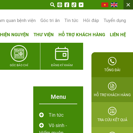
 trọn hạnh phúc gia đình Quân nhân
am quan bệnh viện
Góc tri ân
Tin tức
Hỏi đáp
Tuyển dụng
THIỆN NGUYỆN
THƯ VIỆN
HỖ TRỢ KHÁCH HÀNG
LIÊN HỆ
GÓC BÁO CHÍ
ĐĂNG KÝ KHÁM
TỔNG ĐÀI
HỖ TRỢ KHÁCH HÀNG
Menu
Tin tức
TRA CỨU KẾT QUẢ
Vô sinh -
Hiếm muộn