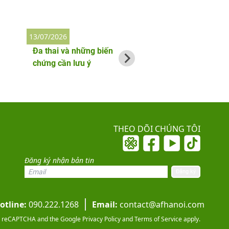
13/07/2026
2/06/2026
Đa thai và những biến
Thai phụ bị nhiễm
chứng cần lưu ý
làm gì đầu tiên?
THEO DÕI CHÚNG TÔI
Đăng ký nhận bản tin
otline:
090.222.1268
Email:
contact@afhanoi.com
 by reCAPTCHA and the Google
Privacy Policy
and
Terms of Service
apply.