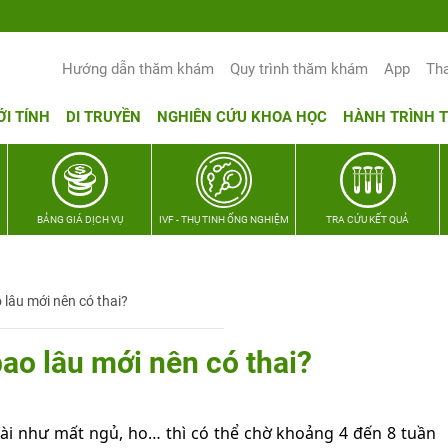
Yêu thương Lan tỏa – Trao hy vọng, vun
Hướng dẫn thăm khám
Quy trình thăm khám
App
Th
ỚI TÍNH
DI TRUYỀN
NGHIÊN CỨU KHOA HỌC
HÀNH TRÌNH 
BẢNG GIÁ DỊCH VỤ
IVF - THỤ TINH ỐNG NGHIỆM
TRA CỨU KẾT QUẢ
lâu mới nên có thai?
o lâu mới nên có thai?
ài như mất ngủ, ho… thì có thể chờ khoảng 4 đến 8 tuần