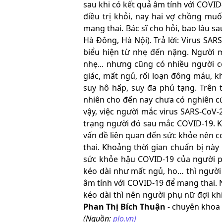
sau khi có kết quả âm tính với COVI
điều trị khỏi, nay hai vợ chồng mu
mang thai. Bác sĩ cho hỏi, bao lâu s
Hà Đông, Hà Nội). Trả lời: Virus SAR
biểu hiện từ nhẹ đến nặng. Người mắ
nhẹ... nhưng cũng có nhiều người c
giác, mất ngủ, rối loạn đông máu, kh
suy hô hấp, suy đa phủ tạng. Trên 
nhiên cho đến nay chưa có nghiên cứu
vậy, việc người mắc virus SARS-CoV-
trạng người đó sau mắc COVID-19. Kh
vấn đề liên quan đến sức khỏe nên c
thai. Khoảng thời gian chuẩn bị này
sức khỏe hậu COVID-19 của người p
kéo dài như mất ngủ, ho… thì người
âm tính với COVID-19 để mang thai.
kéo dài thì nên người phụ nữ đợi kh
Phan Thị Bích Thuận
- chuyên khoa
(Nguồn:
plo.vn)