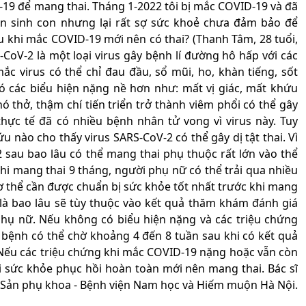
D-19 để mang thai. Tháng 1-2022 tôi bị mắc COVID-19 và đã
ốn sinh con nhưng lại rất sợ sức khoẻ chưa đảm bảo để
au khi mắc COVID-19 mới nên có thai? (Thanh Tâm, 28 tuổi,
S-CoV-2 là một loại virus gây bệnh lí đường hô hấp với các
c virus có thể chỉ đau đầu, sổ mũi, ho, khàn tiếng, sốt
ó các biểu hiện nặng nề hơn như: mất vị giác, mất khứu
ó thở, thậm chí tiến triển trở thành viêm phổi có thể gây
thực tế đã có nhiều bệnh nhân tử vong vì virus này. Tuy
 nào cho thấy virus SARS-CoV-2 có thể gây dị tật thai. Vì
2 sau bao lâu có thể mang thai phụ thuộc rất lớn vào thể
i mang thai 9 tháng, người phụ nữ có thể trải qua nhiều
ơ thể cần được chuẩn bị sức khỏe tốt nhất trước khi mang
 là bao lâu sẽ tùy thuộc vào kết quả thăm khám đánh giá
hụ nữ. Nếu không có biểu hiện nặng và các triệu chứng
 bệnh có thể chờ khoảng 4 đến 8 tuần sau khi có kết quả
 Nếu các triệu chứng khi mắc COVID-19 nặng hoặc vẫn còn
i sức khỏe phục hồi hoàn toàn mới nên mang thai. Bác sĩ
 Sản phụ khoa - Bệnh viện Nam học và Hiếm muộn Hà Nội.