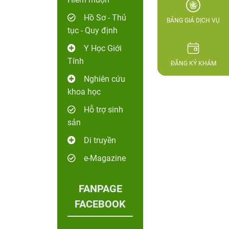
Hồ Sơ - Thủ
BẢNG GIÁ DỊCH VỤ
tục - Quy định
Y Học Giới
Tính
ĐĂNG KÝ KHÁM
Nghiên cứu
khoa học
Hỗ trợ sinh
sản
Di truyền
e-Magazine
FANPAGE
FACEBOOK