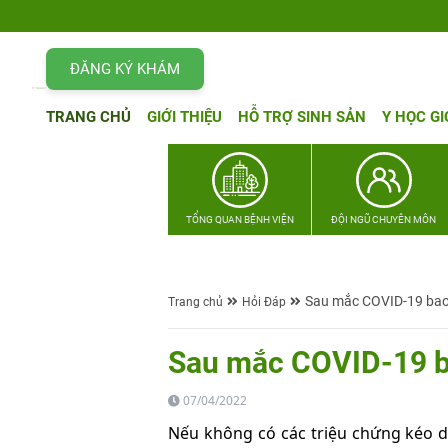
ĐĂNG KÝ KHÁM
TRANG CHỦ
GIỚI THIỆU
HỖ TRỢ SINH SẢN
Y HỌC GI
TỔNG QUAN BỆNH VIỆN
ĐỘI NGŨ CHUYÊN MÔN
Sau mắc COVID-19 bao 
Trang chủ
Hỏi Đáp
Sau mắc COVID-19 ba
07/04/2022
Nếu không có các triệu chứng kéo d