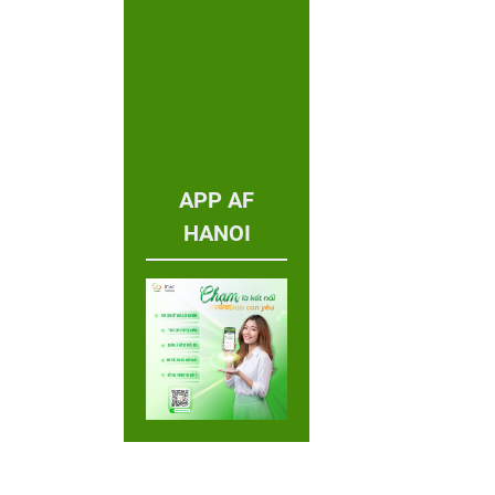
APP AF
HANOI