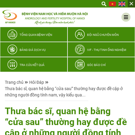
Yêu
thương
Lan
tỏa
–
TỔNG QUAN BỆNH VIỆN
ĐỘI NGŨ CHUYÊN MÔN
Trao
hy
BẢNG GIÁ DỊCH VỤ
IVF - THỤ TINH ỐNG NGHIỆM
vọng,
vun
TRA CỨU KẾT QUẢ
GÓC BÁO CHÍ
trọn
hạnh
Trang chủ
Hỏi Đáp
phúc
Thưa bác sĩ, quan hệ bằng “cửa sau” thường hay được đề cập ở
gia
những người đồng tính nam, vậy kiểu qua...
đình
Quân
Thưa bác sĩ, quan hệ bằng
nhân
“cửa sau” thường hay được đề
cập ở những người đồng tính