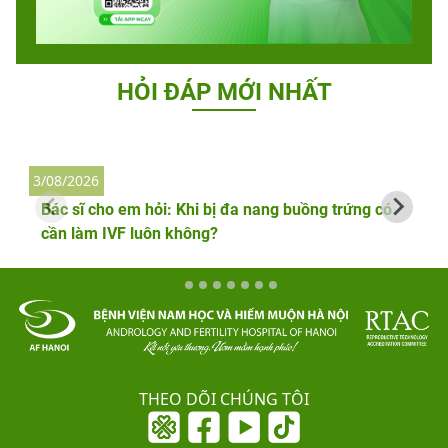
HỎI ĐÁP MỚI NHẤT
3/08/2026
2
Bác sĩ cho em hỏi: Khi bị đa nang buồng trứng có
cần làm IVF luôn không?
THEO DÕI CHÚNG TÔI