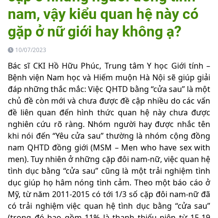
nam, vậy kiểu quan hệ này có
gặp ở nữ giới hay không ạ?
10/07/2023
Bác sĩ CKI Hồ Hữu Phúc, Trung tâm Y học Giới tính –
Bệnh viện Nam học và Hiếm muộn Hà Nội sẽ giúp giải
đáp những thắc mắc: Việc QHTD bằng “cửa sau” là một
chủ đề còn mới và chưa được đề cập nhiều do các vấn
đề liên quan đến hình thức quan hệ này chưa được
nghiên cứu rõ ràng. Nhóm người hay được nhắc tên
khi nói đến “Yêu cửa sau” thường là nhóm cộng đồng
nam QHTD đồng giới (MSM – Men who have sex with
men). Tuy nhiên ở những cặp đôi nam-nữ, việc quan hệ
tình dục bằng “cửa sau” cũng là một trải nghiệm tình
dục giúp họ hâm nóng tình cảm. Theo một báo cáo ở
Mỹ, từ năm 2011-2015 có tới 1/3 số cặp đôi nam-nữ đã
có trải nghiệm việc quan hệ tình dục bằng “cửa sau”
(trong đó bao gồm 11% là thanh thiếu niên từ 15-19