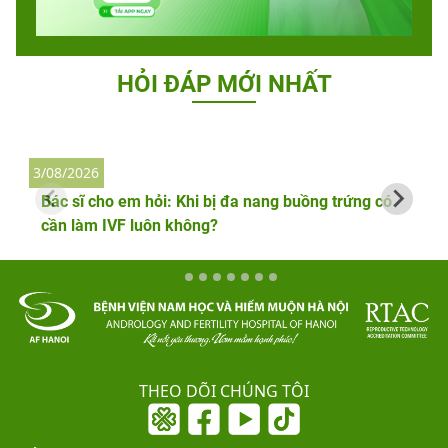
HỎI ĐÁP MỚI NHẤT
3/08/2026
2
Bác sĩ cho em hỏi: Khi bị đa nang buồng trứng có
cần làm IVF luôn không?
THEO DÕI CHÚNG TÔI