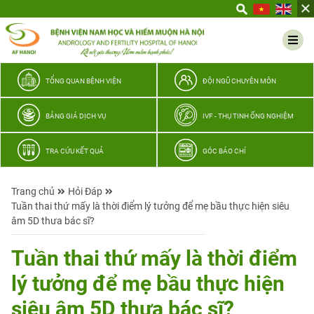
Yêu
thương
Lan
tỏa
–
TỔNG QUAN BỆNH VIỆN
ĐỘI NGŨ CHUYÊN MÔN
Trao
hy
BẢNG GIÁ DỊCH VỤ
IVF - THỤ TINH ỐNG NGHIỆM
vọng,
vun
TRA CỨU KẾT QUẢ
GÓC BÁO CHÍ
trọn
hạnh
Trang chủ
Hỏi Đáp
phúc
Tuần thai thứ mấy là thời điểm lý tưởng để mẹ bầu thực hiện siêu
gia
âm 5D thưa bác sĩ?
đình
Quân
Tuần thai thứ mấy là thời điểm
nhân
lý tưởng để mẹ bầu thực hiện
siêu âm 5D thưa bác sĩ?