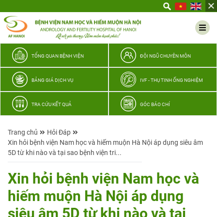
Yêu
thương
Lan
tỏa
–
TỔNG QUAN BỆNH VIỆN
ĐỘI NGŨ CHUYÊN MÔN
Trao
hy
BẢNG GIÁ DỊCH VỤ
IVF - THỤ TINH ỐNG NGHIỆM
vọng,
vun
TRA CỨU KẾT QUẢ
GÓC BÁO CHÍ
trọn
hạnh
Trang chủ
Hỏi Đáp
phúc
Xin hỏi bệnh viện Nam học và hiếm muộn Hà Nội áp dụng siêu âm
gia
5D từ khi nào và tại sao bệnh viện tri...
đình
Quân
Xin hỏi bệnh viện Nam học và
nhân
hiếm muộn Hà Nội áp dụng
siêu âm 5D từ khi nào và tại