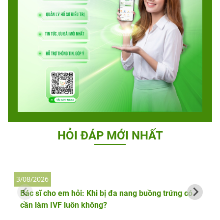
HỎI ĐÁP MỚI NHẤT
3/08/2026
2
Bác sĩ cho em hỏi: Khi bị đa nang buồng trứng có
cần làm IVF luôn không?