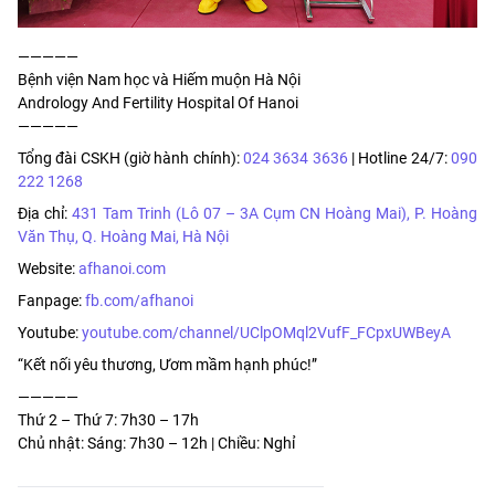
—————
Bệnh viện Nam học và Hiếm muộn Hà Nội
Andrology And Fertility Hospital Of Hanoi
—————
Tổng đài CSKH (giờ hành chính):
024 3634 3636
| Hotline 24/7:
090
222 1268
Địa chỉ:
431 Tam Trinh (Lô 07 – 3A Cụm CN Hoàng Mai), P. Hoàng
Văn Thụ, Q. Hoàng Mai, Hà Nội
Website:
afhanoi.com
Fanpage:
fb.com/afhanoi
Youtube:
youtube.com/channel/UClpOMql2VufF_FCpxUWBeyA
“Kết nối yêu thương, Ươm mầm hạnh phúc!”
—————
Thứ 2 – Thứ 7: 7h30 – 17h
Chủ nhật: Sáng: 7h30 – 12h | Chiều: Nghỉ