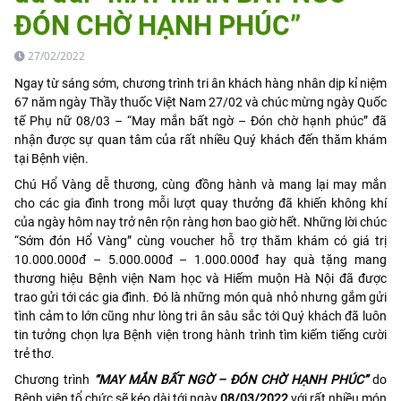
ĐÓN CHỜ HẠNH PHÚC”
27/02/2022
Ngay từ sáng sớm, chương trình tri ân khách hàng nhân dịp kỉ niệm
67 năm ngày Thầy thuốc Việt Nam 27/02 và chúc mừng ngày Quốc
tế Phụ nữ 08/03 – “May mắn bất ngờ – Đón chờ hạnh phúc” đã
nhận được sự quan tâm của rất nhiều Quý khách đến thăm khám
tại Bệnh viện.
Chú Hổ Vàng dễ thương, cùng đồng hành và mang lại may mắn
cho các gia đình trong mỗi lượt quay thưởng đã khiến không khí
của ngày hôm nay trở nên rộn ràng hơn bao giờ hết. Những lời chúc
“Sớm đón Hổ Vàng” cùng voucher hỗ trợ thăm khám có giá trị
10.000.000đ – 5.000.000đ – 1.000.000đ hay quà tặng mang
thương hiệu Bệnh viện Nam học và Hiếm muộn Hà Nội đã được
trao gửi tới các gia đình. Đó là những món quà nhỏ nhưng gắm gửi
tình cảm to lớn cũng như lòng tri ân sâu sắc tới Quý khách đã luôn
tin tưởng chọn lựa Bệnh viện trong hành trình tìm kiếm tiếng cười
trẻ thơ.
Chương trình
“MAY MẮN BẤT NGỜ – ĐÓN CHỜ HẠNH PHÚC”
do
Bệnh viện tổ chức sẽ kéo dài tới ngày
08/03/2022
với rất nhiều món