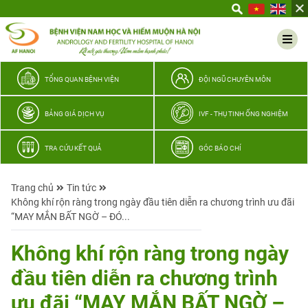
Yêu
thương
Lan
tỏa
–
TỔNG QUAN BỆNH VIỆN
ĐỘI NGŨ CHUYÊN MÔN
Trao
hy
BẢNG GIÁ DỊCH VỤ
IVF - THỤ TINH ỐNG NGHIỆM
vọng,
vun
TRA CỨU KẾT QUẢ
GÓC BÁO CHÍ
trọn
hạnh
Trang chủ
Tin tức
phúc
Không khí rộn ràng trong ngày đầu tiên diễn ra chương trình ưu đãi
gia
“MAY MẮN BẤT NGỜ – ĐÓ...
đình
Quân
Không khí rộn ràng trong ngày
nhân
đầu tiên diễn ra chương trình
ưu đãi “MAY MẮN BẤT NGỜ –