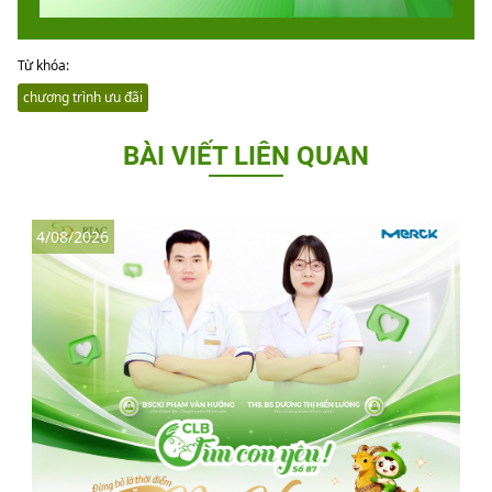
Từ khóa:
chương trình ưu đãi
BÀI VIẾT LIÊN QUAN
4/08/2026
3