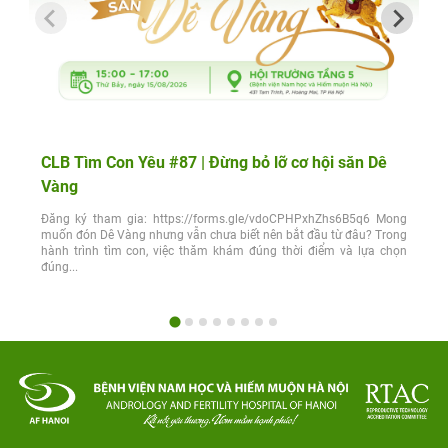
CLB Tìm Con Yêu #87 | Đừng bỏ lỡ cơ hội săn Dê
Vàng
Đăng ký tham gia: https://forms.gle/vdoCPHPxhZhs6B5q6 Mong
muốn đón Dê Vàng nhưng vẫn chưa biết nên bắt đầu từ đâu? Trong
hành trình tìm con, việc thăm khám đúng thời điểm và lựa chọn
đúng...