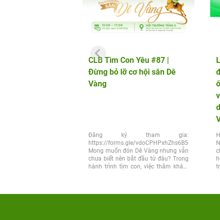
CLB Tìm Con Yêu #87 |
L
Đừng bỏ lỡ cơ hội săn Dê
đ
Vàng
v
d
Đăng ký tham gia:
H
https://forms.gle/vdoCPHPxhZhs6B5q6
N
Mong muốn đón Dê Vàng nhưng vẫn
c
chưa biết nên bắt đầu từ đâu? Trong
h
hành trình tìm con, việc thăm khám
t
đúng thời điểm và lựa chọn đúng...
x