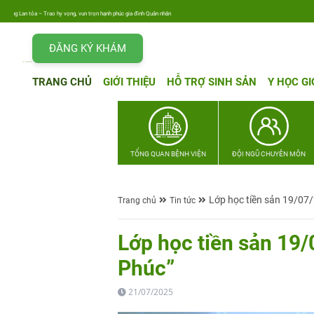
ng Lan tỏa – Trao hy vọng, vun trọn hạnh phúc gia đình Quân nhân
ĐĂNG KÝ KHÁM
TRANG CHỦ
GIỚI THIỆU
HỖ TRỢ SINH SẢN
Y HỌC GI
TỔNG QUAN BỆNH VIỆN
ĐỘI NGŨ CHUYÊN MÔN
Lớp học tiền sản 19/07
Trang chủ
Tin tức
Lớp học tiền sản 19
Phúc”
21/07/2025