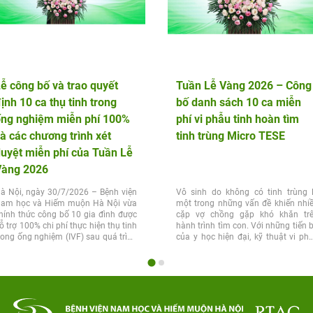
ễ công bố và trao quyết
Tuần Lễ Vàng 2026 – Công
ịnh 10 ca thụ tinh trong
bố danh sách 10 ca miễn
ống nghiệm miễn phí 100%
phí vi phẫu tinh hoàn tìm
à các chương trình xét
tinh trùng Micro TESE
uyệt miễn phí của Tuần Lễ
Vàng 2026
à Nội, ngày 30/7/2026 – Bệnh viện
Vô sinh do không có tinh trùng 
am học và Hiếm muộn Hà Nội vừa
một trong những vấn đề khiến nhi
hính thức công bố 10 gia đình được
cặp vợ chồng gặp khó khăn tr
ỗ trợ 100% chi phí thực hiện thụ tinh
hành trình tìm con. Với những tiến 
rong ống nghiệm (IVF) sau quá trình
của y học hiện đại, kỹ thuật vi ph
ét...
tinh...