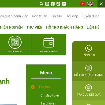
am quan bệnh viện
Góc tri ân
Tin tức
Hỏi đáp
Tuyển dụng
THIỆN NGUYỆN
THƯ VIỆN
HỖ TRỢ KHÁCH HÀNG
LIÊN HỆ
GÓC BÁO CHÍ
ĐĂNG KÝ KHÁM
TỔNG ĐÀI
Menu
HỖ TRỢ KHÁCH HÀNG
ạnh
Tin tức
TRA CỨU KẾT QUẢ
Chỉ đạo tuyến
Tin chuyên