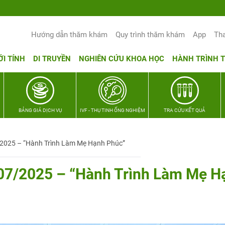
Hướng dẫn thăm khám
Quy trình thăm khám
App
Th
ỚI TÍNH
DI TRUYỀN
NGHIÊN CỨU KHOA HỌC
HÀNH TRÌNH 
BẢNG GIÁ DỊCH VỤ
IVF - THỤ TINH ỐNG NGHIỆM
TRA CỨU KẾT QUẢ
/2025 – “Hành Trình Làm Mẹ Hạnh Phúc”
/07/2025 – “Hành Trình Làm Mẹ H