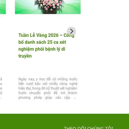
Tuần Lễ Vàng 2026 – Công
ThS. BS Phạm Min
bố danh sách 25 ca xét
báo cáo nghiên cứu
nghiệm phôi bệnh lý di
Loạn Tình Dục Ở P
truyền
Tiền Mãn Kinh Và 
là
Ngày nay, y học đã có những bước
Tại Hội nghị Khoa học 
ều
tiến vượt bậc với nhiều công nghệ
Hội Y học Giới tính Việt
ên
hiện đại, trong đó kỹ thuật xét nghiệm
15, ThS. BS Phạm Minh Ng
bộ
trước chuyển phôi đã trở thành
bày nghiên cứu về đặ
ẫu
phương pháp giúp các cặp vợ
sàng và phương pháp xử trí
chồng...
THEO DÕI CHÚNG TÔI