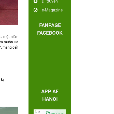
Di truyền
e-Magazine
FANPAGE
FACEBOOK
hứa một niềm
Hiếm muộn Hà
c”, mang đến
 kỳ:
APP AF
HANOI