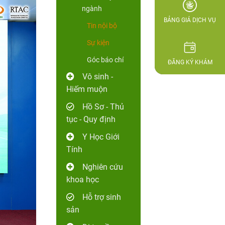
ngành
BẢNG GIÁ DỊCH VỤ
Tin nội bộ
Sự kiện
Góc báo chí
ĐĂNG KÝ KHÁM
Vô sinh -
Hiếm muộn
Hồ Sơ - Thủ
tục - Quy định
Y Học Giới
Tính
Nghiên cứu
khoa học
Hỗ trợ sinh
sản