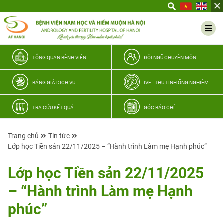
Yêu
thương
Lan
tỏa
–
TỔNG QUAN BỆNH VIỆN
ĐỘI NGŨ CHUYÊN MÔN
Trao
hy
BẢNG GIÁ DỊCH VỤ
IVF - THỤ TINH ỐNG NGHIỆM
vọng,
vun
TRA CỨU KẾT QUẢ
GÓC BÁO CHÍ
trọn
hạnh
Trang chủ
Tin tức
phúc
Lớp học Tiền sản 22/11/2025 – “Hành trình Làm mẹ Hạnh phúc”
gia
đình
Lớp học Tiền sản 22/11/2025
Quân
– “Hành trình Làm mẹ Hạnh
nhân
phúc”