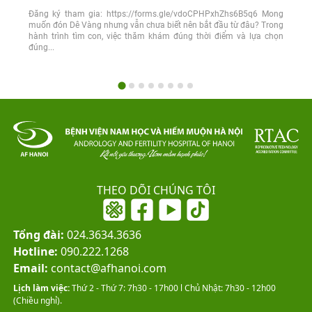
Đăng ký tham gia: https://forms.gle/vdoCPHPxhZhs6B5q6 Mong
muốn đón Dê Vàng nhưng vẫn chưa biết nên bắt đầu từ đâu? Trong
hành trình tìm con, việc thăm khám đúng thời điểm và lựa chọn
đúng...
THEO DÕI CHÚNG TÔI
Tổng đài:
024.3634.3636
Hotline:
090.222.1268
Email:
contact@afhanoi.com
Lịch làm việc:
Thứ 2 - Thứ 7: 7h30 - 17h00 l Chủ Nhật: 7h30 - 12h00
(Chiều nghỉ).