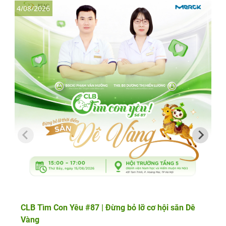
4/08/2026
3
CLB Tìm Con Yêu #87 | Đừng bỏ lỡ cơ hội săn Dê
Vàng