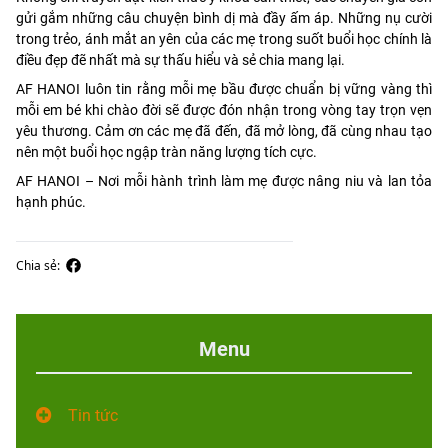
gửi gắm những câu chuyện bình dị mà đầy ấm áp. Những nụ cười
trong trẻo, ánh mắt an yên của các mẹ trong suốt buổi học chính là
điều đẹp đẽ nhất mà sự thấu hiểu và sẻ chia mang lại.
AF HANOI luôn tin rằng mỗi mẹ bầu được chuẩn bị vững vàng thì
mỗi em bé khi chào đời sẽ được đón nhận trong vòng tay trọn vẹn
yêu thương. Cảm ơn các mẹ đã đến, đã mở lòng, đã cùng nhau tạo
nên một buổi học ngập tràn năng lượng tích cực.
AF HANOI – Nơi mỗi hành trình làm mẹ được nâng niu và lan tỏa
hạnh phúc.
Chia sẻ:
Menu
Tin tức