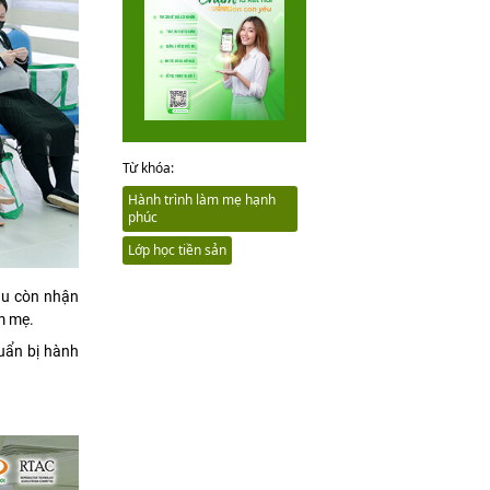
Từ khóa:
Hành trình làm mẹ hạnh
phúc
Lớp học tiền sản
ầu còn nhận
àm mẹ.
huẩn bị hành