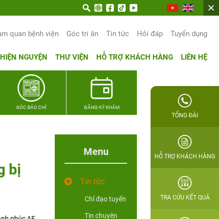
am quan bệnh viện
Góc tri ân
Tin tức
Hỏi đáp
Tuyển dụng
THIỆN NGUYỆN
THƯ VIỆN
HỖ TRỢ KHÁCH HÀNG
LIÊN HỆ
GÓC BÁO CHÍ
ĐĂNG KÝ KHÁM
TỔNG ĐÀI
Menu
HỖ TRỢ KHÁCH HÀNG
g bị
Tin tức
TRA CỨU KẾT QUẢ
Chỉ đạo tuyến
Tin chuyên
ạnh phúc AF