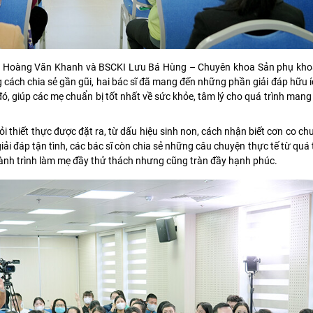
BS Hoàng Văn Khanh và BSCKI Lưu Bá Hùng – Chuyên khoa Sản phụ khoa
ách chia sẻ gần gũi, hai bác sĩ đã mang đến những phần giải đáp hữu í
ó, giúp các mẹ chuẩn bị tốt nhất về sức khỏe, tâm lý cho quá trình mang 
ỏi thiết thực được đặt ra, từ dấu hiệu sinh non, cách nhận biết cơn co ch
 đáp tận tình, các bác sĩ còn chia sẻ những câu chuyện thực tế từ quá tr
hành trình làm mẹ đầy thử thách nhưng cũng tràn đầy hạnh phúc.