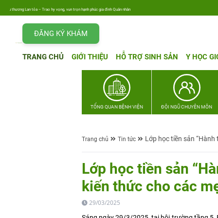
 Trao hy vọng, vun trọn hạnh phúc gia đình Quân nhân
ĐĂNG KÝ KHÁM
TRANG CHỦ
GIỚI THIỆU
HỖ TRỢ SINH SẢN
Y HỌC GI
TỔNG QUAN BỆNH VIỆN
ĐỘI NGŨ CHUYÊN MÔN
Lớp học tiền sản “Hành 
Trang chủ
Tin tức
Lớp học tiền sản “Hà
kiến thức cho các m
29/03/2025
Sáng ngày 29/3/2025, tại hội trường tầng 5