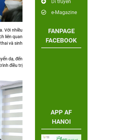
Di truyền
e-Magazine
FANPAGE
. Với nhiều
ch liên quan
FACEBOOK
thai và sinh
uyển dạ, đến
ình điều trị
APP AF
HANOI