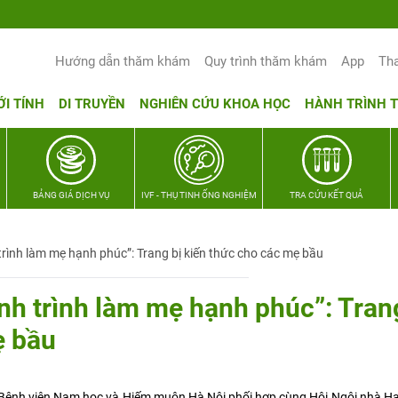
Hướng dẫn thăm khám
Quy trình thăm khám
App
Th
ỚI TÍNH
DI TRUYỀN
NGHIÊN CỨU KHOA HỌC
HÀNH TRÌNH 
BẢNG GIÁ DỊCH VỤ
IVF - THỤ TINH ỐNG NGHIỆM
TRA CỨU KẾT QUẢ
trình làm mẹ hạnh phúc”: Trang bị kiến thức cho các mẹ bầu
nh trình làm mẹ hạnh phúc”: Tran
ẹ bầu
, Bệnh viện Nam học và Hiếm muộn Hà Nội phối hợp cùng Hội Ngôi nhà H