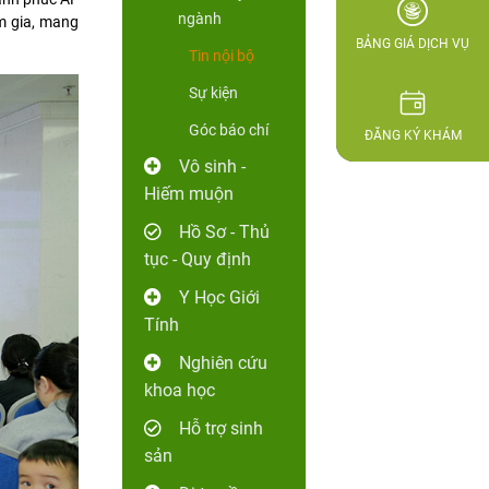
ngành
m gia, mang
BẢNG GIÁ DỊCH VỤ
Tin nội bộ
Sự kiện
Góc báo chí
ĐĂNG KÝ KHÁM
Vô sinh -
Hiếm muộn
Hồ Sơ - Thủ
tục - Quy định
Y Học Giới
Tính
Nghiên cứu
khoa học
Hỗ trợ sinh
sản