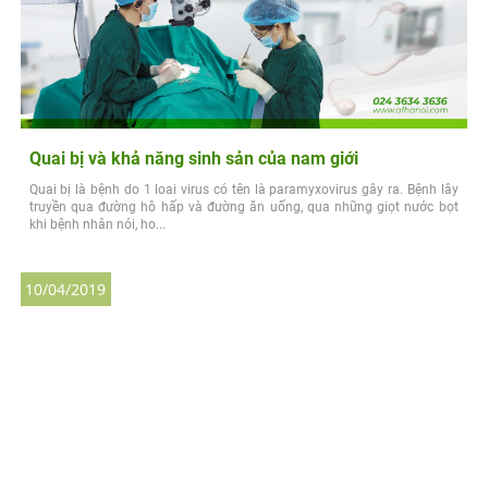
Quai bị và khả năng sinh sản của nam giới
Quai bị là bệnh do 1 loai virus có tên là paramyxovirus gây ra. Bệnh lây
truyền qua đường hô hấp và đường ăn uống, qua những giọt nước bọt
khi bệnh nhân nói, ho...
10/04/2019