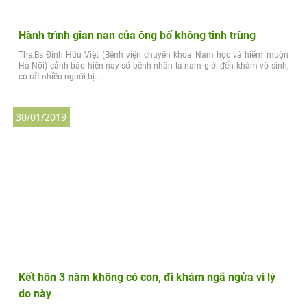
Hành trình gian nan của ông bố không tinh trùng
Ths.Bs Đinh Hữu Việt (Bệnh viện chuyên khoa Nam học và hiếm muộn
Hà Nội) cảnh báo hiện nay số bệnh nhân là nam giới đến khám vô sinh,
có rất nhiều người bị...
30/01/2019
Kết hôn 3 năm không có con, đi khám ngã ngửa vì lý
do này