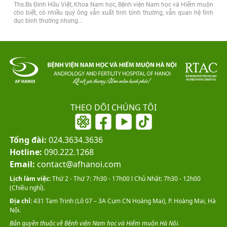
Ths.Bs Đinh Hữu Việt, Khoa Nam học, Bệnh viện Nam học và Hiếm muộn
cho biết, có nhiều quý ông vẫn xuất tinh bình thường, vẫn quan hệ tình
dục bình thường nhưng...
THEO DÕI CHÚNG TÔI
Tổng đài:
024.3634.3636
Hotline:
090.222.1268
Email:
contact@afhanoi.com
Lịch làm việc:
Thứ 2 - Thứ 7: 7h30 - 17h00 l Chủ Nhật: 7h30 - 12h00
(Chiều nghỉ).
Địa chỉ:
431 Tam Trinh (Lô 07 – 3A Cụm CN Hoàng Mai), P. Hoàng Mai, Hà
Nội.
Bản quyền thuộc về Bệnh viện Nam học và Hiếm muộn Hà Nội.