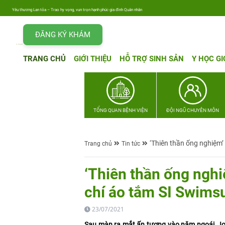
Yêu thương Lan tỏa – Trao hy vọng, vun trọn hạnh phúc gia đình Quân nhân
ĐĂNG KÝ KHÁM
TRANG CHỦ
GIỚI THIỆU
HỖ TRỢ SINH SẢN
Y HỌC GI
TỔNG QUAN BỆNH VIỆN
ĐỘI NGŨ CHUYÊN MÔN
‘Thiên thần ống nghiệm’ 
Trang chủ
Tin tức
‘Thiên thần ống nghi
chí áo tắm SI Swimsu
23/07/2021
Sau màn ra mắt ấn tượng vào năm ngoái, Jose