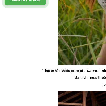
ĐĂNG KÝ KHÁM
“Thật tự hào khi được trở lại SI Swimsuit n
đáng kinh ngạc thuộc 
J