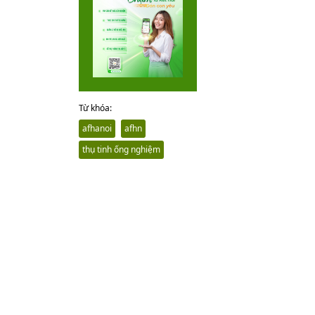
Từ khóa:
afhanoi
afhn
thụ tinh ống nghiệm