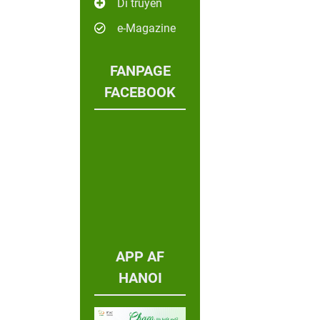
Di truyền
e-Magazine
FANPAGE
FACEBOOK
APP AF
HANOI