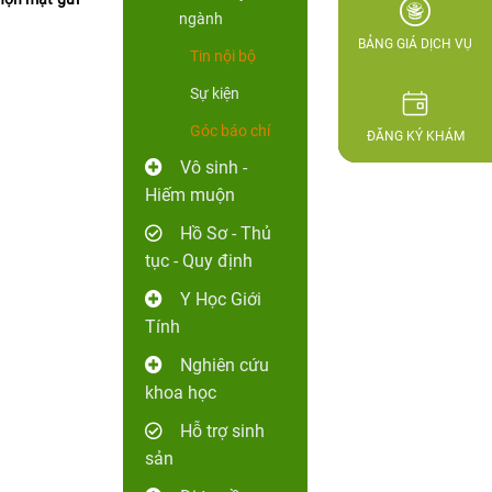
ngành
BẢNG GIÁ DỊCH VỤ
Tin nội bộ
Sự kiện
Góc báo chí
ĐĂNG KÝ KHÁM
Vô sinh -
Hiếm muộn
Hồ Sơ - Thủ
tục - Quy định
Y Học Giới
Tính
Nghiên cứu
khoa học
Hỗ trợ sinh
sản