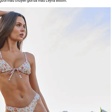
gười mẫu chuyển giới da màu Leyna Bloom.