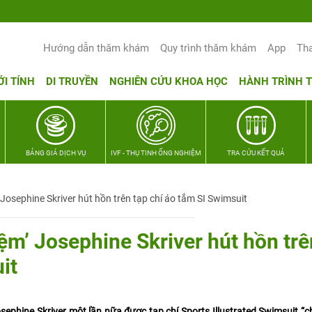
Hướng dẫn thăm khám
Quy trình thăm khám
App
Th
ỚI TÍNH
DI TRUYỀN
NGHIÊN CỨU KHOA HỌC
HÀNH TRÌNH 
BẢNG GIÁ DỊCH VỤ
IVF - THỤ TINH ỐNG NGHIỆM
TRA CỨU KẾT QUẢ
Josephine Skriver hút hồn trên tạp chí áo tắm SI Swimsuit
ệm’ Josephine Skriver hút hồn trê
it
phine Skriver một lần nữa được tạp chí Sports Illustrated Swimsuit “