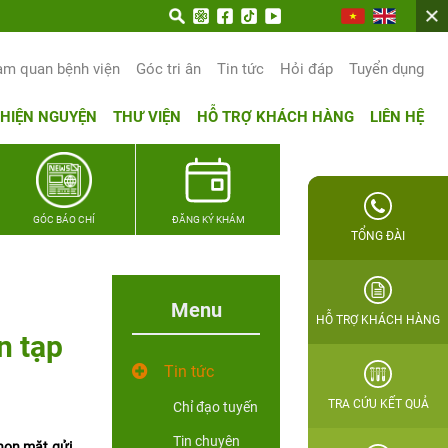
am quan bệnh viện
Góc tri ân
Tin tức
Hỏi đáp
Tuyển dụng
THIỆN NGUYỆN
THƯ VIỆN
HỖ TRỢ KHÁCH HÀNG
LIÊN HỆ
GÓC BÁO CHÍ
ĐĂNG KÝ KHÁM
TỔNG ĐÀI
Menu
HỖ TRỢ KHÁCH HÀNG
n tạp
Tin tức
TRA CỨU KẾT QUẢ
Chỉ đạo tuyến
Tin chuyên
chọn mặt gửi