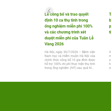
Lễ công bố và trao quyết
định 10 ca thụ tinh trong
b
ống nghiệm miễn phí 100%
p
và các chương trình xét
t
duyệt miễn phí của Tuần Lễ
Vàng 2026
Hà Nội, ngày 30/7/2026 – Bệnh viện
V
Nam học và Hiếm muộn Hà Nội vừa
m
chính thức công bố 10 gia đình được
c
hỗ trợ 100% chi phí thực hiện thụ tinh
h
trong ống nghiệm (IVF) sau quá trình
c
xét...
t