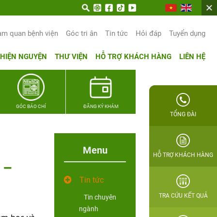
am quan bệnh viện
Góc tri ân
Tin tức
Hỏi đáp
Tuyển dụng
THIỆN NGUYỆN
THƯ VIỆN
HỖ TRỢ KHÁCH HÀNG
LIÊN HỆ
GÓC BÁO CHÍ
ĐĂNG KÝ KHÁM
TỔNG ĐÀI
Menu
HỖ TRỢ KHÁCH HÀNG
 –
Tin tức
TRA CỨU KẾT QUẢ
Tin chuyên
ngành