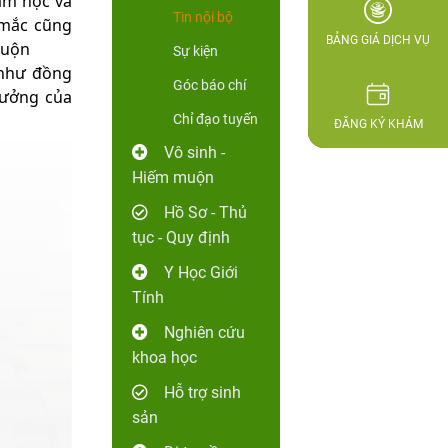
am học và
Tin nội bộ
 mắc cũng
BẢNG GIÁ DỊCH VỤ
muộn
Sự kiện
 như đồng
Góc báo chí
tưởng của
Chỉ đạo tuyến
ĐĂNG KÝ KHÁM
Vô sinh -
Hiếm muộn
Hồ Sơ - Thủ
tục - Quy định
Y Học Giới
Tính
Nghiên cứu
khoa học
Hỗ trợ sinh
sản