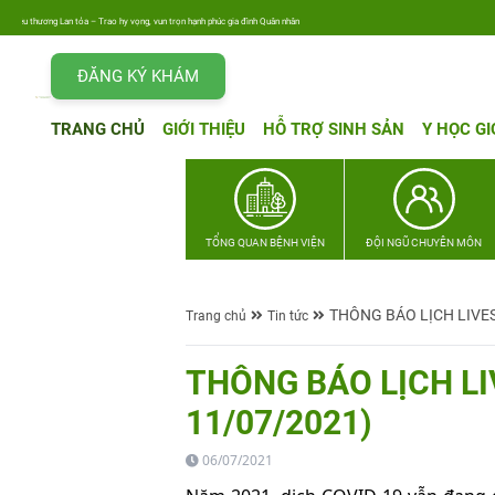
u thương Lan tỏa – Trao hy vọng, vun trọn hạnh phúc gia đình Quân nhân
ĐĂNG KÝ KHÁM
TRANG CHỦ
GIỚI THIỆU
HỖ TRỢ SINH SẢN
Y HỌC GI
TỔNG QUAN BỆNH VIỆN
ĐỘI NGŨ CHUYÊN MÔN
THÔNG BÁO LỊCH LIVES
Trang chủ
Tin tức
THÔNG BÁO LỊCH LI
11/07/2021)
06/07/2021