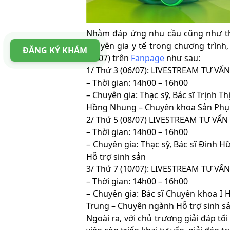
Nhằm đáp ứng nhu cầu cũng như thuậ
chuyên gia y tế trong chương trình,
ĐĂNG KÝ KHÁM
11/07) trên
Fanpage
như sau:
1/ Thứ 3 (06/07): LIVESTREAM TƯ V
– Thời gian: 14h00 – 16h00
– Chuyên gia: Thạc sỹ, Bác sĩ Trịnh 
Hồng Nhung – Chuyên khoa Sản Phụ
2/ Thứ 5 (08/07) LIVESTREAM TƯ VẤ
– Thời gian: 14h00 – 16h00
– Chuyên gia: Thạc sỹ, Bác sĩ Đinh 
Hỗ trợ sinh sản
3/ Thứ 7 (10/07): LIVESTREAM TƯ V
– Thời gian: 14h00 – 16h00
– Chuyên gia: Bác sĩ Chuyên khoa I
Trung – Chuyên ngành Hỗ trợ sinh s
Ngoài ra, với chủ trương giải đáp t