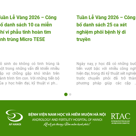
Tuần Lễ Vàng 2026 – Công
Tuần Lễ Vàng 2026 – Công
ố danh sách 10 ca miễn
bố danh sách 25 ca xét
hí vi phẫu tinh hoàn tìm
nghiệm phôi bệnh lý di
inh trùng Micro TESE
truyền
ô sinh do không có tinh trùng là
Ngày nay, y học đã có những bư
ột trong những vấn đề khiến nhiều
tiến vượt bậc với nhiều công ng
ặp vợ chồng gặp khó khăn trên
hiện đại, trong đó kỹ thuật xét nghi
ành trình tìm con. Với những tiến bộ
trước chuyển phôi đã trở thà
ủa y học hiện đại, kỹ thuật vi phẫu
phương pháp giúp các cặp 
inh...
chồng...