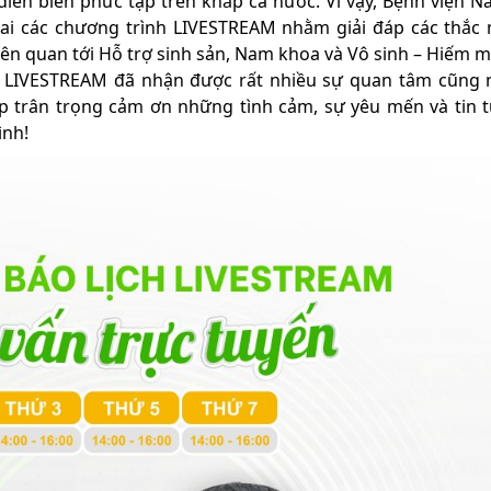
iễn biến phức tạp trên khắp cả nước. Vì vậy, Bệnh viện N
ai các chương trình LIVESTREAM nhằm giải đáp các thắc
liên quan tới Hỗ trợ sinh sản, Nam khoa và Vô sinh – Hiếm 
ình LIVESTREAM đã nhận được rất nhiều sự quan tâm cũng
ập trân trọng cảm ơn những tình cảm, sự yêu mến và tin 
ình!