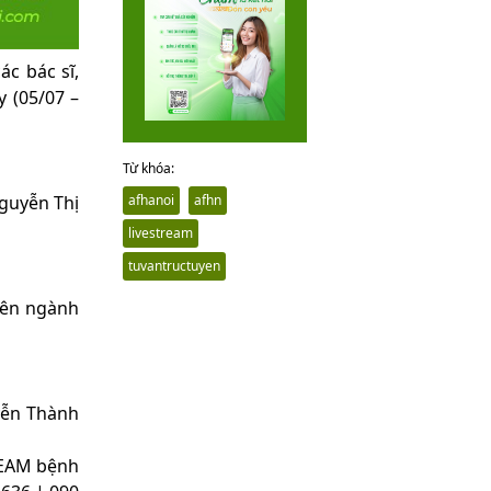
c bác sĩ,
 (05/07 –
Từ khóa:
Nguyễn Thị
afhanoi
afhn
livestream
tuvantructuyen
yên ngành
yễn Thành
TREAM bệnh