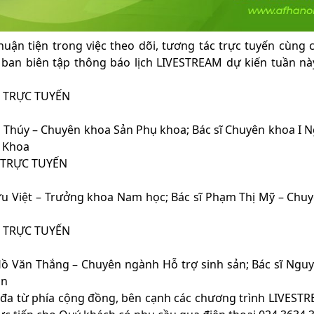
n tiện trong việc theo dõi, tương tác trực tuyến cùng cá
 ban biên tập thông báo lịch LIVESTREAM dự kiến tuần này
ẤN TRỰC TUYẾN
Thị Thúy – Chuyên khoa Sản Phụ khoa; Bác sĩ Chuyên khoa I 
 Khoa
N TRỰC TUYẾN
Hữu Việt – Trưởng khoa Nam học; Bác sĩ Phạm Thị Mỹ – Chu
ẤN TRỰC TUYẾN
 Hồ Văn Thắng – Chuyên ngành Hỗ trợ sinh sản; Bác sĩ Ngu
ản
ối đa từ phía cộng đồng, bên cạnh các chương trình LIVES