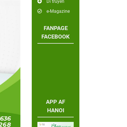
Di truyền
e-Magazine
FANPAGE
FACEBOOK
APP AF
HANOI