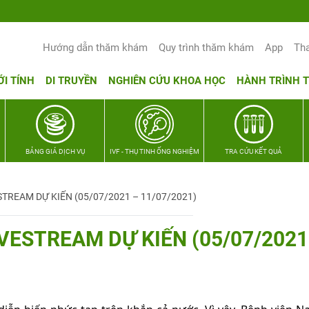
Hướng dẫn thăm khám
Quy trình thăm khám
App
Th
ỚI TÍNH
DI TRUYỀN
NGHIÊN CỨU KHOA HỌC
HÀNH TRÌNH 
BẢNG GIÁ DỊCH VỤ
IVF - THỤ TINH ỐNG NGHIỆM
TRA CỨU KẾT QUẢ
TREAM DỰ KIẾN (05/07/2021 – 11/07/2021)
VESTREAM DỰ KIẾN (05/07/2021