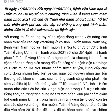
29/04/2021
Từ ngày 16/05/2021 đến ngày 30/05/2021, Bệnh viện Nam học và
Hiếm muộn Hà Nội tổ chức chương trình Tuần lễ vàng Ươm mầm
hạnh phúc 2021 với chủ đề “Ngôi nhà hạnh phúc!”, nhằm hỗ trợ
một phần kinh phí cho các cặp vợ chồng trong quá trình thăm
khám, điều trị vô sinh hiếm muộn tại Bệnh viện.
Với mong muốn chung tay cùng cộng đồng trong việc nâng cao
nhận thức của các cặp vợ chồng về vô sinh – hiếm muộn. Năm nay,
Bệnh viện Nam học và Hiếm muộn Hà Nội tổ chức chương trình
Tuần lễ vàng Ươm mầm hạnh phúc 2021 với chủ đề “Ngôi nhà hạnh
phúc!”. Tuần lễ vàng Ươm mầm hạnh phúc là chương trình hỗ trợ
cộng đồng thường niên mang dấu ấn riêng của bệnh viện Nam học
và Hiếm muộn Hà Nội, nhằm nhằm tuyên truyền, cung cấp cho
cộng đồng những hiểu biết về các nguy cơ, nguyên nhân gây tổn
thương sức khỏe sinh sản, cách phòng tránh cũng như phát hiện
sớm và điều trị kịp thời những vấn đề liên quan tới Vô sinh – Hiếm
muộn nhờ các tiến bộ của Y học hiện đại trong Hỗ trợ sinh sản.
Đồng thời, chương trình cũng hỗ trợ một phần kinh phí nhằm giảm
bớt gánh nặng kinh tế trong hành trình tìm kiếm tiếng cười con trẻ
của các cặp vợ chồng hiếm muộn. Tuần lễ Vàng được tổ chức lần
đầu vào năm 2015, tính đến nay, đã có hàng nghìn cặp vợ chồng