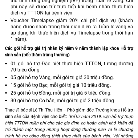
thụ tinh trong ống nghiệm (IVF) trong Tuần lễ vàng. Chi
phí này sẽ được trừ trực tiếp khi bệnh nhân thực hiện
dịch vụ TTTON tại bệnh viện.
Voucher Timelapse giảm 20% chi phí dịch vụ (khách
hàng được nhận trong thời gian diễn ra Tuần lễ vàng và
áp dụng khi thực hiện dịch vụ Timelapse trong thời hạn
1 năm).
Các gói hỗ trợ giá trị nhân kỷ niệm 9 năm thành lập khoa Hỗ trợ
sinh sản (bốc thăm trúng thưởng)
01 gói hỗ trợ Đặc biệt thực hiện TTTON, tương đương
70 triệu đồng.
05 gói hỗ trợ Vàng, mỗi gói trị giá 30 triệu đồng.
15 gói hỗ trợ Bạc, mỗi gói trị giá 10 triệu đồng.
25 gói hỗ trợ Đồng, mỗi gói trị giá 5 triệu đồng.
30 gói hỗ trợ Cơ bản, mỗi gói trị giá 2 triệu đồng.
Thạc sĩ, bác sĩ Lê Thị Thu Hiền – Phó giám đốc, Trưởng khoa Hỗ trợ
sinh sản của Bệnh viện cho biết:
“Kể từ năm 2019, việc hỗ trợ thực
hiện TTTON miễn phí cho các gia đình có hoàn cảnh khó khăn đã
trở thành một trong những hoạt động thường niên và là chương
trình hỗ trợ cộng đồng thiết thực nhất của bệnh viện. Với những