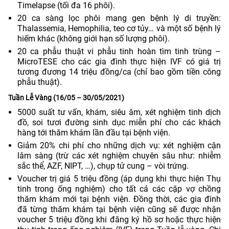
Timelapse (tối đa 16 phôi).
20 ca sàng lọc phôi mang gen bệnh lý di truyền:
Thalassemia, Hemophilia, teo cơ tủy… và một số bệnh lý
hiếm khác (không giới hạn số lượng phôi).
20 ca phẫu thuật vi phẫu tinh hoàn tìm tinh trùng –
MicroTESE cho các gia đình thực hiện IVF có giá trị
tương đương 14 triệu đồng/ca (chỉ bao gồm tiền công
phẫu thuật).
Tuần Lễ Vàng (16/05 – 30/05/2021)
5000 suất tư vấn, khám, siêu âm, xét nghiệm tinh dịch
đồ, soi tươi đường sinh dục miễn phí cho các khách
hàng tới thăm khám lần đầu tại bệnh viện.
Giảm 20% chi phí cho những dịch vụ: xét nghiệm cận
lâm sàng (trừ các xét nghiệm chuyên sâu như: nhiễm
sắc thể, AZF, NIPT, …), chụp tử cung – vòi trứng.
Voucher trị giá 5 triệu đồng (áp dụng khi thực hiện Thụ
tinh trong ống nghiệm) cho tất cả các cặp vợ chồng
thăm khám mới tại bệnh viện. Đồng thời, các gia đình
đã từng thăm khám tại bệnh viện cũng sẽ được nhận
voucher 5 triệu đồng khi đăng ký hồ sơ hoặc thực hiện