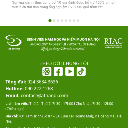
Nội vừa chính thức công bố 10 gia đình được hỗ trợ 100% chi phí
thực hiện thụ tinh trong ống nghiệm (IVF) sau quá trình xét...
THEO DÕI CHÚNG TÔI
Tổng đài:
024.3634.3636
Hotline:
090.222.1268
Email:
contact@afhanoi.com
Lịch làm việc:
Thứ 2 - Thứ 7: 7h30 - 17h00 l Chủ Nhật: 7h30 - 12h00
(Chiều nghỉ).
Địa chỉ:
431 Tam Trinh (Lô 07 – 3A Cụm CN Hoàng Mai), P. Hoàng Mai, Hà
Nội.