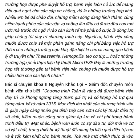
trường hợp được phê duyệt hỗ trợ, bệnh viện luôn nỗ lực để mang
đến quả ngọt cho các cặp vợ chồng, dù là những trường hợp khó.
Nhiều em bé đã chào đời, những mầm sống đang hình thành cùng
niềm hạnh phúc của các cặp vợ chồng lần đầu có được đứa con mơ
ước mà trước đó ngỡ vì rào cản kinh tế mà phải bỏ cuộc là động lực
giúp chúng tôi duy trì chương trình này. Ngoài ra, bệnh viện cũng
muốn được chia sẻ một phần gánh nặng chi phí bằng việc hỗ trợ
thêm cho những trường hợp khó, đặc biệt là các ca mang gen bệnh
lý di truyền như Thalassemia, Hemophilia, teo cơ tủy, … hoặc những
trường hợp phải thực hiện kỹ thuật MicroTESE Đây là những trường
hợp rất thường gặp tại bệnh viện nên chúng tôi muốn được hỗ trợ
nhiều hơn cho các bệnh nhân.”
Bác sĩ chuyên khoa II Nguyễn Khắc Lợi – Giám đốc chuyên môn
bệnh viện cho biết: “
Chương trình Tuần lễ vàng đã được bệnh viện
duy trì và không ngừng tăng thêm giá trị và số lượng hỗ trợ qua
từng năm, kể từ năm 2015. Mục đích lớn nhất của chương trình vẫn
là giúp ngày càng nhiều gia đình tiếp cận sớm các kỹ thuật điều trị
vô sinh, hiếm muộn cũng như giảm áp lực về chi phí trong hành
trình điều trị. Mặt khác, bệnh viện luôn có sự đầu tư, đổi mới về cơ
sở vật chất, trang thiết bị, kỹ thuật để mang lại hiệu quả điều trị cao
và ít tốn kém nhất cho bệnh nhân. Toà nhà mới chính thức đi vào