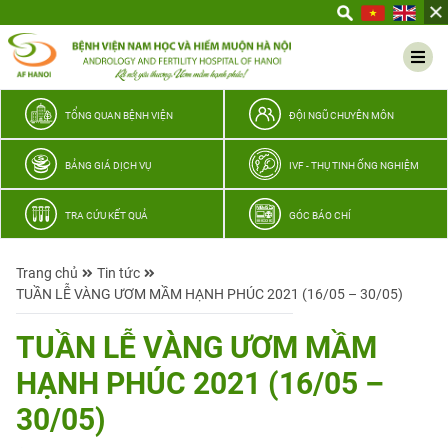
Yêu
thương
Lan
tỏa
–
TỔNG QUAN BỆNH VIỆN
ĐỘI NGŨ CHUYÊN MÔN
Trao
hy
BẢNG GIÁ DỊCH VỤ
IVF - THỤ TINH ỐNG NGHIỆM
vọng,
vun
TRA CỨU KẾT QUẢ
GÓC BÁO CHÍ
trọn
hạnh
Trang chủ
Tin tức
phúc
TUẦN LỄ VÀNG ƯƠM MẦM HẠNH PHÚC 2021 (16/05 – 30/05)
gia
đình
TUẦN LỄ VÀNG ƯƠM MẦM
Quân
HẠNH PHÚC 2021 (16/05 –
nhân
30/05)