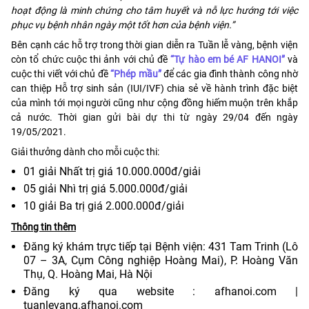
hoạt động là minh chứng cho tâm huyết và nỗ lực hướng tới việc
phục vụ bệnh nhân ngày một tốt hơn của bệnh viện.”
Bên cạnh các hỗ trợ trong thời gian diễn ra Tuần lễ vàng, bệnh viện
còn tổ chức cuộc thi ảnh với chủ đề
“Tự hào em bé AF HANOI”
và
cuộc thi viết với chủ đề
“Phép mầu”
để các gia đình thành công nhờ
can thiệp Hỗ trợ sinh sản (IUI/IVF) chia sẻ về hành trình đặc biệt
của mình tới mọi người cũng như cộng đồng hiếm muộn trên khắp
cả nước. Thời gian gửi bài dự thi từ ngày 29/04 đến ngày
19/05/2021.
Giải thưởng dành cho mỗi cuộc thi:
01 giải Nhất trị giá 10.000.000đ/giải
05 giải Nhì trị giá 5.000.000đ/giải
10 giải Ba trị giá 2.000.000đ/giải
Thông tin thêm
Đăng ký khám trực tiếp tại Bệnh viện: 431 Tam Trinh (Lô
07 – 3A, Cụm Công nghiệp Hoàng Mai), P. Hoàng Văn
Thụ, Q. Hoàng Mai, Hà Nội
Đăng ký qua website :
afhanoi.com
|
tuanlevang.afhanoi.com