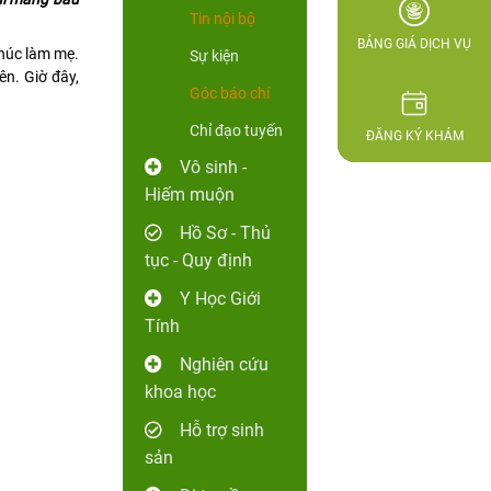
Tin nội bộ
BẢNG GIÁ DỊCH VỤ
húc làm mẹ.
Sự kiện
ên. Giờ đây,
Góc báo chí
Chỉ đạo tuyến
ĐĂNG KÝ KHÁM
Vô sinh -
Hiếm muộn
Hồ Sơ - Thủ
tục - Quy định
Y Học Giới
Tính
Nghiên cứu
khoa học
Hỗ trợ sinh
sản