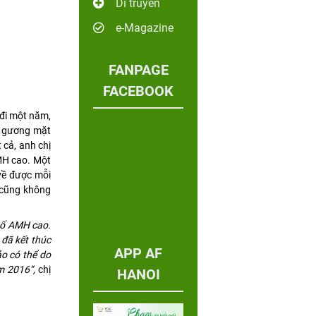
Di truyền
e-Magazine
FANPAGE
FACEBOOK
 đi một năm,
ên gương mặt
 cả, anh chị
AMH cao. Một
 về được mỗi
y cũng không
số AMH cao.
 đã kết thúc
APP AF
ảo có thể do
m 2016”,
chị
HANOI