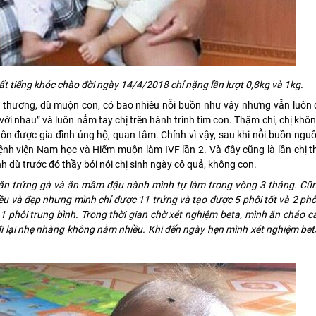
ất tiếng khóc chào đời ngày 14/4/2018 chỉ nặng lần lượt 0,8kg và 1kg.
 thương, dù muộn con, có bao nhiêu nỗi buồn như vậy nhưng vẫn luôn
với nhau” và luôn nắm tay chị trên hành trình tìm con. Thậm chí, chị khô
ôn được gia đình ủng hộ, quan tâm. Chính vì vậy, sau khi nỗi buồn nguô
ệnh viện Nam học và Hiếm muộn làm IVF lần 2. Và đây cũng là lần chị 
h dù trước đó thầy bói nói chị sinh ngày cô quả, không con.
, ăn trứng gà và ăn mầm đậu nành mình tự làm trong vòng 3 tháng. Cũn
 đều và đẹp nhưng mình chỉ được 11 trứng và tạo được 5 phôi tốt và 2 phô
 1 phôi trung bình. Trong thời gian chờ xét nghiệm beta, mình ăn cháo 
đi lại nhẹ nhàng không nằm nhiều. Khi đến ngày hẹn mình xét nghiệm be