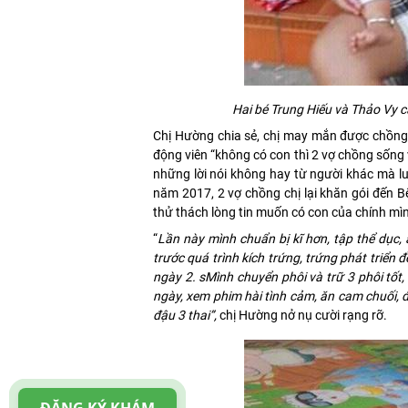
Hai bé Trung Hiếu và Thảo Vy c
Chị Hường chia sẻ, chị may mắn được chồng
động viên “không có con thì 2 vợ chồng sống 
những lời nói không hay từ người khác mà lu
năm 2017, 2 vợ chồng chị lại khăn gói đến B
thử thách lòng tin muốn có con của chính mìn
“
Lần này mình chuẩn bị kĩ hơn, tập thể dục
trước quá trình kích trứng, trứng phát triển
ngày 2. s
Mình chuyển phôi và trữ 3 phôi tốt,
ngày, xem phim hài tình cảm, ăn cam chuối, 
đậu 3 thai”,
chị Hường nở nụ cười rạng rỡ.