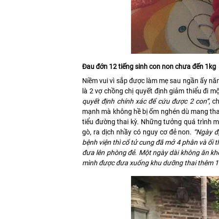
Đau đớn 12 tiếng sinh con non chưa đến 1kg
Niềm vui vì sắp được làm mẹ sau ngần ấy năm 
là 2 vợ chồng chị quyết định giảm thiểu đi mộ
quyết định chính xác để cứu được 2 con”
, c
mạnh mà không hề bị ốm nghén dù mang thai 
tiểu đường thai kỳ. Những tưởng quá trình ma
gò, ra dịch nhầy có nguy cơ đẻ non.
“Ngày đ
bệnh viện thì cổ tử cung đã mở 4 phân và ối 
đưa lên phòng đẻ. Một ngày dài không ăn kh
mình được đưa xuống khu dưỡng thai thêm 1