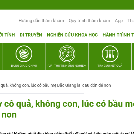
Hướng dẫn thăm khám
Quy trình thăm khám
App
Th
ỚI TÍNH
DI TRUYỀN
NGHIÊN CỨU KHOA HỌC
HÀNH TRÌNH 
BẢNG GIÁ DỊCH VỤ
IVF - THỤ TINH ỐNG NGHIỆM
TRA CỨU KẾT QUẢ
ô quả, không con, lúc có bầu mẹ Bắc Giang lại đau đớn đẻ non
y cô quả, không con, lúc có bầu 
 non
hồng chị Hường phải đau lòng giảm thiểu đi một và luôn nơm nớp lo sợ 