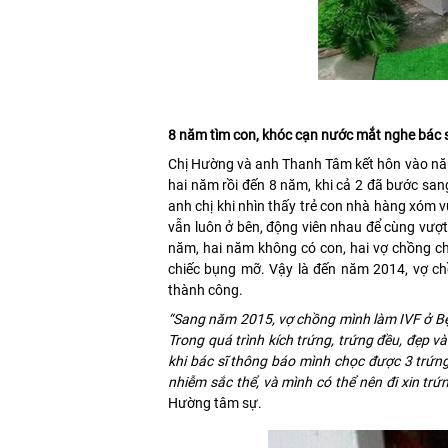
8 năm tìm con, khóc cạn nước mắt nghe bác sĩ 
Chị Hường và anh Thanh Tâm kết hôn vào năm 2
hai năm rồi đến 8 năm, khi cả 2 đã bước sang 
anh chị khi nhìn thấy trẻ con nhà hàng xóm v
vẫn luôn ở bên, động viên nhau để cùng vượt
năm, hai năm không có con, hai vợ chồng chị
chiếc bụng mỡ. Vậy là đến năm 2014, vợ chồn
thành công.
“Sang năm 2015, vợ chồng mình làm IVF ở Bệ
Trong quá trình kích trứng, trứng đều, đẹp 
khi bác sĩ thông báo mình chọc được 3 trứng
nhiễm sắc thể, và mình có thể nên đi xin tr
Hường tâm sự.