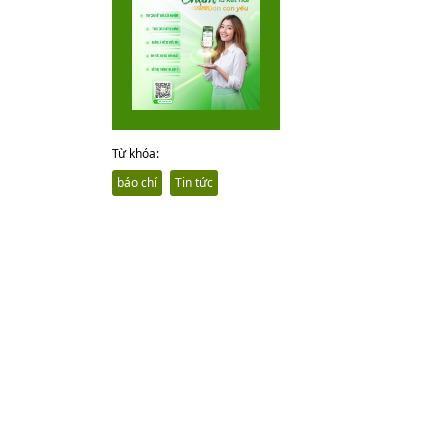
Từ khóa:
báo chí
Tin tức