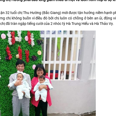
tận 32 tuổi chị Thu Hường (Bắc Giang) mới được tận hưởng niềm hạnh p
g chị không buồn vì điều đó bởi chị luôn có chồng ở bên an ủi, động vi
hị đã tràn ngập tiếng cười của 2 nhóc tỳ Hà Trung Hiếu và Hà Thảo Vy.