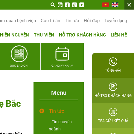
am quan bệnh viện
Góc tri ân
Tin tức
Hỏi đáp
Tuyển dụng
THIỆN NGUYỆN
THƯ VIỆN
HỖ TRỢ KHÁCH HÀNG
LIÊN HỆ
GÓC BÁO CHÍ
ĐĂNG KÝ KHÁM
TỔNG ĐÀI
Menu
HỖ TRỢ KHÁCH HÀNG
mẹ Bắc
Tin tức
TRA CỨU KẾT QUẢ
Tin chuyên
ngành
khi mang bầu