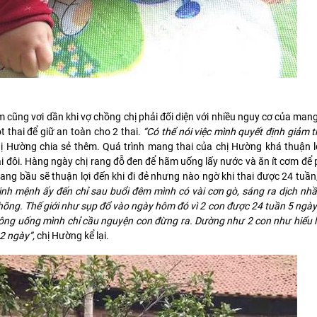
cũng vơi dần khi vợ chồng chị phải đối diện với nhiều nguy cơ của mang
t thai để giữ an toàn cho 2 thai.
“Có thể nói việc mình quyết định giảm th
hị Hường chia sẻ thêm. Quá trình mang thai của chị Hường khá thuận l
đôi. Hàng ngày chị rang đỗ đen để hãm uống lấy nước và ăn ít cơm để
ng bầu sẽ thuận lợi đến khi đi đẻ nhưng nào ngờ khi thai được 24 tuần,
ịnh mệnh ấy đến chỉ sau buổi đêm mình có vài cơn gò, sáng ra dịch nhầ
thõng. Thế giới như sụp đổ vào ngày hôm đó vì 2 con được 24 tuần 5 ngà
ông uống mình chỉ cầu nguyện con đừng ra. Dường như 2 con như hiểu 
2 ngày”,
chị Hường kể lại.