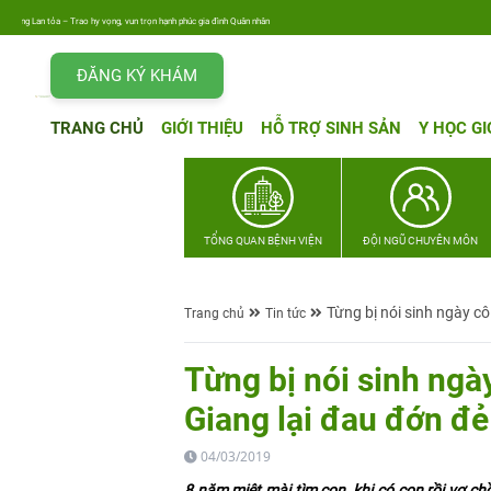
 Trao hy vọng, vun trọn hạnh phúc gia đình Quân nhân
ĐĂNG KÝ KHÁM
TRANG CHỦ
GIỚI THIỆU
HỖ TRỢ SINH SẢN
Y HỌC GI
TỔNG QUAN BỆNH VIỆN
ĐỘI NGŨ CHUYÊN MÔN
Từng bị nói sinh ngày c
Trang chủ
Tin tức
Từng bị nói sinh ngà
Giang lại đau đớn đẻ
04/03/2019
8 năm miệt mài tìm con, khi có con rồi vợ c