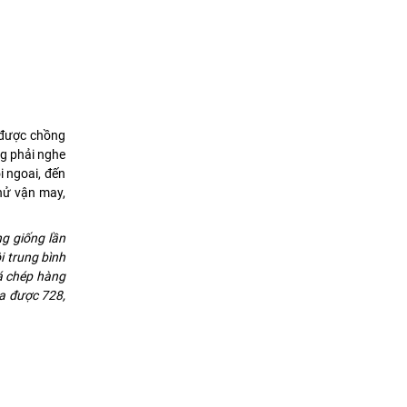
 được chồng
ng phải nghe
i ngoai, đến
thử vận may,
g giống lần
i trung bình
cá chép hàng
ta được 728,