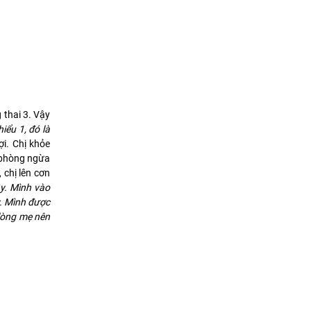
 thai 3. Vậy
iểu 1, đó là
ợi. Chị khỏe
 phòng ngừa
 chị lên cơn
y. Mình vào
y. Mình được
lòng mẹ nên