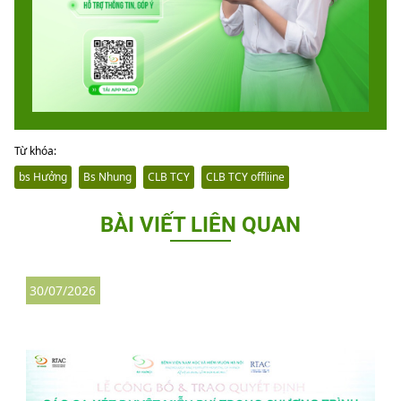
Từ khóa:
bs Hưởng
Bs Nhung
CLB TCY
CLB TCY offliine
BÀI VIẾT LIÊN QUAN
30/07/2026
3