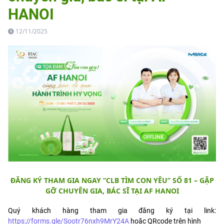
HANOI
12/11/2025
ĐĂNG KÝ THAM GIA NGAY “CLB TÌM CON YÊU” SỐ 81 – GẶP
GỠ CHUYÊN GIA, BÁC SĨ TẠI AF HANOI
Quý khách hàng tham gia đăng ký tại link:
https://forms.gle/Sootr76nxh9MrY24A
hoặc QRcode trên hình