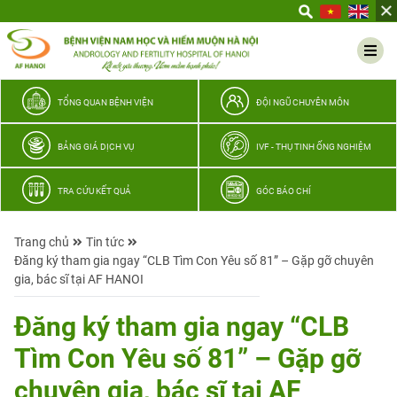
Yêu
thương
Lan
tỏa
–
TỔNG QUAN BỆNH VIỆN
ĐỘI NGŨ CHUYÊN MÔN
Trao
hy
BẢNG GIÁ DỊCH VỤ
IVF - THỤ TINH ỐNG NGHIỆM
vọng,
vun
TRA CỨU KẾT QUẢ
GÓC BÁO CHÍ
trọn
hạnh
Trang chủ
Tin tức
phúc
Đăng ký tham gia ngay “CLB Tìm Con Yêu số 81” – Gặp gỡ chuyên
gia
gia, bác sĩ tại AF HANOI
đình
Quân
Đăng ký tham gia ngay “CLB
nhân
Tìm Con Yêu số 81” – Gặp gỡ
chuyên gia, bác sĩ tại AF