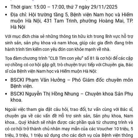
Thời gian: 15:00 – 17:00, thứ 7 ngày 29/11/2025
Địa chỉ: Hội trường tầng 5, Bệnh viện Nam học và Hiếm
muộn Hà Nội, 431 Tam Trinh, phường Hoàng Mai, TP.
Hà Nội
Với mục đích chia sẻ những thông tin hữu ích trong lĩnh vực hỗ trợ
sinh sản, sản phụ khoa và nam khoa, giúp các gia đình đang trên
hành trình tìm kiếm con yêu đón con khỏe mạnh về nhà.
Tọa đàm chương trình “CLB Tìm con yêu” số 81 là cơ hội để các cặp
vợ chồng có cơ hội gặp gỡ, trò chuyện trực tiếp với Chuyên gia, Bác
sĩ của Bệnh viện Nam học và Hiếm muộn Hà Nội:
BSCKI Phạm Văn Hưởng – Phó Giám đốc chuyên môn
Bệnh viện.
BSCKI Nguyễn Thị Hồng Nhung – Chuyên khoa Sản Phụ
khoa.
Ngoài việc tham gia đặt câu hỏi, trao đổi, tư vấn cùng với Bác sĩ,
chuyên gia về các vấn đề Hỗ trợ sinh sản, Sản phụ khoa, Nam
khoa… Quý khách sẽ nhận được các phần quà từ chương trình và
có cơ hội trở thành chủ nhân may mắn của các Voucher 10 triệu, 5
triệu, 3 triệu, 1 triệu sử dụng cho các dịch vụ của Bệnh viện thông